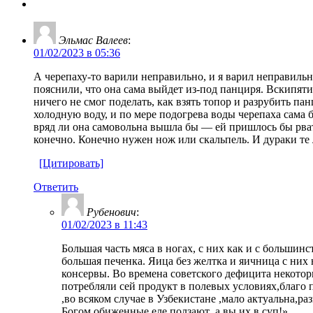
Эльмас Валеев
:
01/02/2023 в 05:36
А черепаху-то варили неправильно, и я варил неправильн
пояснили, что она сама выйдет из-под панциря. Вскипятил
ничего не смог поделать, как взять топор и разрубить па
холодную воду, и по мере подогрева воды черепаха сама б
вряд ли она самовольна вышла бы — ей пришлось бы рвать 
конечно. Конечно нужен нож или скальпель. И дураки те л
[Цитировать]
Ответить
Рубенович
:
01/02/2023 в 11:43
Большая часть мяса в ногах, с них как и с больши
большая печенка. Яица без желтка и яичница с них 
консервы. Во времена советского дефицита некотор
потребляли сей продукт в полевых условиях,благо
,во всяком случае в Узбекистане ,мало актуальна,р
Богом обиженные,еле ползают ,а вы их в суп!»