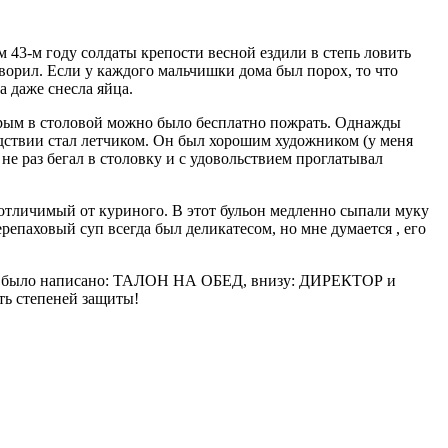
м 43-м году солдаты крепости весной ездили в степь ловить
оворил. Если у каждого мальчишки дома был порох, то что
а даже снесла яйца.
торым в столовой можно было бесплатно пожрать. Однажды
едствии стал летчиком. Он был хорошим художником (у меня
 не раз бегал в столовку и с удовольствием проглатывал
е отличимый от куриного. В этот бульон медленно сыпали муку
епаховый суп всегда был деликатесом, но мне думается , его
руки было написано: ТАЛОН НА ОБЕД, внизу: ДИРЕКТОР и
ть степеней защиты!