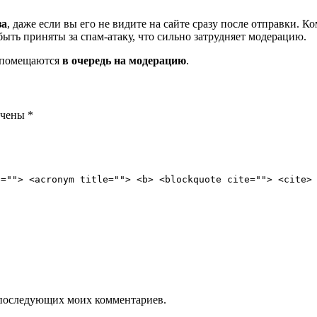
за
, даже если вы его не видите на сайте сразу после отправки. 
ть приняты за спам-атаку, что сильно затрудняет модерацию.
и помещаются
в очередь на модерацию
.
ечены
*
e=""> <acronym title=""> <b> <blockquote cite=""> <cite>
ля последующих моих комментариев.