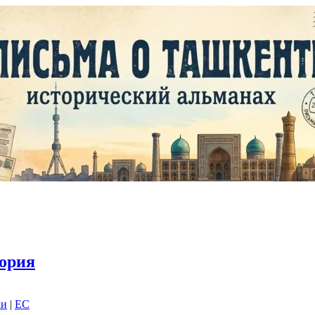
ория
ки
|
EC