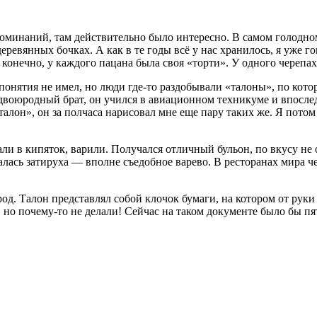
споминаний, там действительно было интересно. В самом голодно
еревянных бочках. А как в те годы всё у нас хранилось, я уже г
 конечно, у каждого пацана была своя «торти». У одного черепах
 понятия не имел, но люди где-то раздобывали «талоны», по ко
ой двоюродный брат, он учился в авиационном техникуме и впосл
 «талон», он за полчаса нарисовал мне еще пару таких же. Я потом
сали в кипяток, варили. Получался отличный бульон, по вкусу н
ась затируха — вполне съедобное варево. В ресторанах мира чер
арод. Талон представлял собой клочок бумаги, на котором от 
 но почему-то не делали! Сейчас на таком документе было бы пя