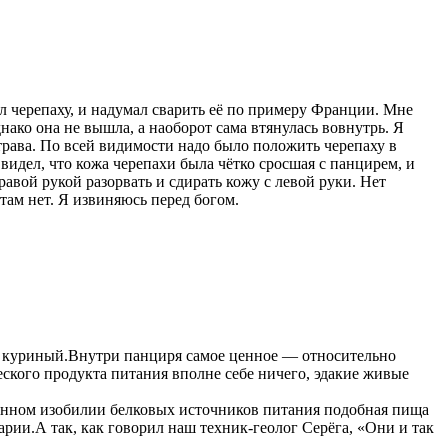
ал черепаху, и надумал сварить её по примеру Франции. Мне
нако она не вышла, а наоборот сама втянулась вовнутрь. Я
я трава. По всей видимости надо было положить черепаху в
 видел, что кожа черепахи была чётко сросшая с панцирем, и
равой рукой разорвать и сдирать кожу с левой руки. Нет
 там нет. Я извиняюсь перед богом.
ак куриный.Внутри панциря самое ценное — относительно
ческого продукта питания вполне себе ничего, эдакие живые
менном изобилии белковых источников питания подобная пища
нарии.А так, как говорил наш техник-геолог Серёга, «Они и так