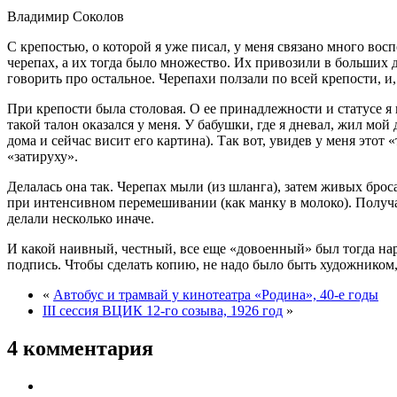
Владимир Соколов
С крепостью, о которой я уже писал, у меня связано много во
черепах, а их тогда было множество. Их привозили в больших д
говорить про остальное. Черепахи ползали по всей крепости, и,
При крепости была столовая. О ее принадлежности и статусе я
такой талон оказался у меня. У бабушки, где я дневал, жил м
дома и сейчас висит его картина). Так вот, увидев у меня этот
«затируху».
Делалась она так. Черепах мыли (из шланга), затем живых бро
при интенсивном перемешивании (как манку в молоко). Получал
делали несколько иначе.
И какой наивный, честный, все еще «довоенный» был тогда н
подпись. Чтобы сделать копию, не надо было быть художником,
«
Автобус и трамвай у кинотеатра «Родина», 40-е годы
III сессия ВЦИК 12-го созыва, 1926 год
»
4 комментария