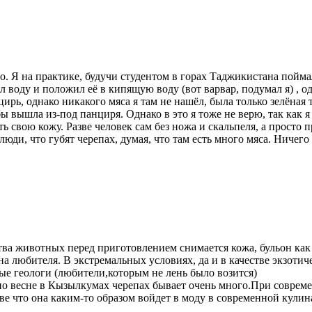
о. Я на практике, будучи студентом в горах Таджикистана пойм
 воду и положил её в кипящую воду (вот варвар, подумал я) , од
нцирь, однако никакого мяса я там не нашёл, была только зелёна
ы вышла из-под панциря. Однако в это я тоже не верю, так как я
свою кожу. Разве человек сам без ножа и скальпеля, а просто п
юди, что губят черепах, думая, что там есть много мяса. Ничего
нства животных перед приготовлением снимается кожа, бульон к
на любителя. В экстремальных условиях, да и в качестве экзоти
ые геологи (любители,которым не лень было возится)
 по весне в Кызылкумах черепах бывает очень много.При совре
азве что она каким-то образом войдет в моду в современной кули