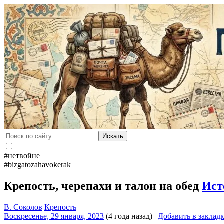
Искать
#нетвойне
#bizgatozahavokerak
Крепость, черепахи и талон на обед
Ист
В. Соколов
Крепость
Воскресенье, 29 января, 2023
(4 года назад)
|
Добавить в заклад