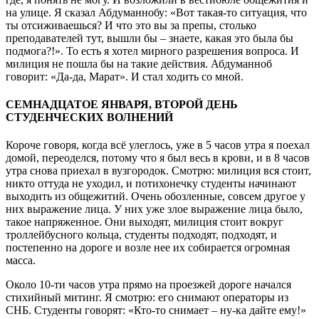
на улице. Я сказал Абдуманнобу: «Вот такая-то ситуация, что
ты отсиживаешься? И что это вы за препы, столько
преподавателей тут, вышли бы – знаете, какая это была бы
подмога?!». То есть я хотел мирного разрешения вопроса. И
милиция не пошла бы на такие действия. Абдуманноб
говорит: «Да-да, Марат». И стал ходить со мной.
СЕМНАДЦАТОЕ ЯНВАРЯ, ВТОРОЙ ДЕНЬ
СТУДЕНЧЕСКИХ ВОЛНЕНИЙ
Короче говоря, когда всё улеглось, уже в 5 часов утра я поехал
домой, переоделся, потому что я был весь в крови, и в 8 часов
утра снова приехал в вузгородок. Смотрю: милиция вся стоит,
никто оттуда не уходил, и потихонечку студенты начинают
выходить из общежитий. Очень обозленные, совсем другое у
них выражение лица. У них уже злое выражение лица было,
такое напряженное. Они выходят, милиция стоит вокруг
троллейбусного кольца, студенты подходят, подходят, и
постепенно на дороге и возле нее их собирается огромная
масса.
Около 10-ти часов утра прямо на проезжей дороге начался
стихийный митинг. Я смотрю: его снимают операторы из
СНБ. Студенты говорят: «Кто-то снимает – ну-ка дайте ему!»