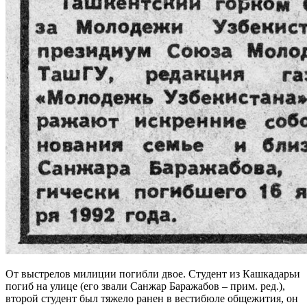
От выстрелов милиции погибли двое. Студент из Кашкадарьи
погиб на улице (его звали Санжар Баражабов – прим. ред.),
второй студент был тяжело ранен в вестибюле общежития, он