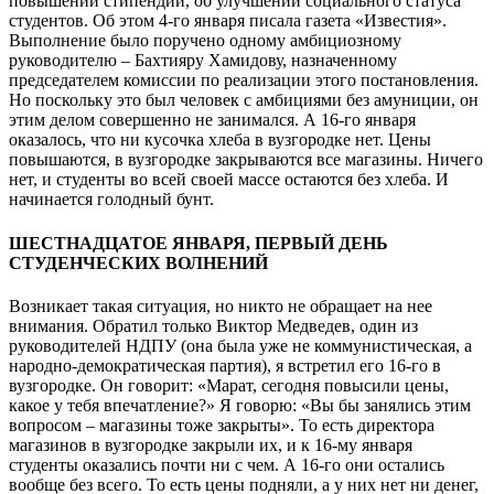
повышении стипендий, об улучшении социального статуса
студентов. Об этом 4-го января писала газета «Известия».
Выполнение было поручено одному амбициозному
руководителю – Бахтияру Хамидову, назначенному
председателем комиссии по реализации этого постановления.
Но поскольку это был человек с амбициями без амуниции, он
этим делом совершенно не занимался. А 16-го января
оказалось, что ни кусочка хлеба в вузгородке нет. Цены
повышаются, в вузгородке закрываются все магазины. Ничего
нет, и студенты во всей своей массе остаются без хлеба. И
начинается голодный бунт.
ШЕСТНАДЦАТОЕ ЯНВАРЯ, ПЕРВЫЙ ДЕНЬ
СТУДЕНЧЕСКИХ ВОЛНЕНИЙ
Возникает такая ситуация, но никто не обращает на нее
внимания. Обратил только Виктор Медведев, один из
руководителей НДПУ (она была уже не коммунистическая, а
народно-демократическая партия), я встретил его 16-го в
вузгородке. Он говорит: «Марат, сегодня повысили цены,
какое у тебя впечатление?» Я говорю: «Вы бы занялись этим
вопросом – магазины тоже закрыты». То есть директора
магазинов в вузгородке закрыли их, и к 16-му января
студенты оказались почти ни с чем. А 16-го они остались
вообще без всего. То есть цены подняли, а у них нет ни денег,