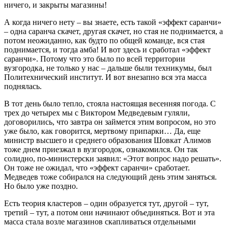
ничего, и закрыты магазины!
А когда ничего нету – вы знаете, есть такой «эффект саранчи»
– одна саранча скачет, другая скачет, но стая не поднимается, а
потом неожиданно, как будто по общей команде, вся стая
поднимается, и тогда амба! И вот здесь и сработал «эффект
саранчи». Потому что это было по всей территории
вузгородка, не только у нас – дальше были техникумы, был
Политехнический институт. И вот внезапно вся эта масса
поднялась.
В тот день было тепло, стояла настоящая весенняя погода. С
трех до четырех мы с Виктором Медведевым гуляли,
договорились, что завтра он займется этим вопросом, но это
уже было, как говорится, мертвому припарки… Да, еще
министр высшего и среднего образования Шовкат Алимов
тоже днем приезжал в вузгородок, ознакомился. Он так
солидно, по-министерски заявил: «Этот вопрос надо решать».
Он тоже не ожидал, что «эффект саранчи» сработает.
Медведев тоже собирался на следующий день этим заняться.
Но было уже поздно.
Есть теория кластеров – один образуется тут, другой – тут,
третий – тут, а потом они начинают объединяться. Вот и эта
масса стала возле магазинов скапливаться отдельными