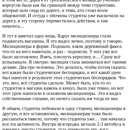
корпусов была как бы границей между теми студентами,
которые шли сюда по дороге, и теми, кто стоял возле
общежитий. И оттуда с обочины студенты уже выскочили на
дорогу, в эту сторону переместились действия, и там
началось…
И тут я заметил одну вещь. Вдруг милиционеры стали
поджигать магазины. Я это видел лично, поэтому и говорю.
Милиционеры в форме. Подошли, взяли деревянный факел,
что-то на него намотали, и раз – подожгли. У них уже все
было заготовлено. Взять, плеснуть керосину, и… Сразу всё
вспыхивало. Я смотрю: милиция стала заниматься вот такими
делами. Два-три человека. Это делалось, чтобы потом сказать:
вот какие были студенческие беспорядки, и вот какой урон
был нанесен в результате этих студенческих беспорядков. Что
это, мол, всё студенты сделали. Может быть, кто-то из
студентов в магазин камень и кинул, было уже темно, но вот
этот урон наносили в основном милиционеры. Это я видел
собственными глазами, но ничего сказать им тогда не мог.
В общем, студенты побежали в одну сторону, милиционеры в
другую, и все остановились, милиционерам тоже было
рассыпаться тяжело, потому что студенты уже… там началась
вся эта активность. Внутрь вузгородка загнали 2-3 автобуса и
начались аресты студентов, туда приводили тех, кого