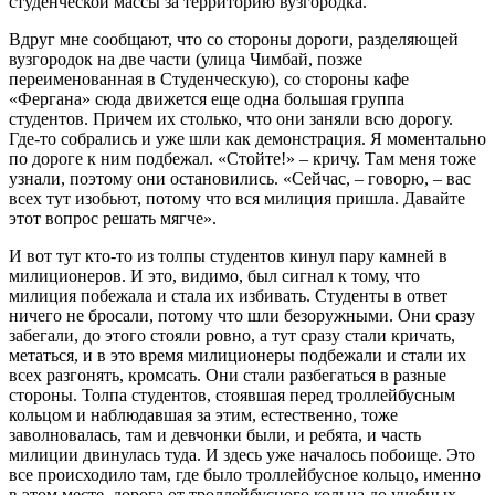
студенческой массы за территорию вузгородка.
Вдруг мне сообщают, что со стороны дороги, разделяющей
вузгородок на две части (улица Чимбай, позже
переименованная в Студенческую), со стороны кафе
«Фергана» сюда движется еще одна большая группа
студентов. Причем их столько, что они заняли всю дорогу.
Где-то собрались и уже шли как демонстрация. Я моментально
по дороге к ним подбежал. «Стойте!» – кричу. Там меня тоже
узнали, поэтому они остановились. «Сейчас, – говорю, – вас
всех тут изобьют, потому что вся милиция пришла. Давайте
этот вопрос решать мягче».
И вот тут кто-то из толпы студентов кинул пару камней в
милиционеров. И это, видимо, был сигнал к тому, что
милиция побежала и стала их избивать. Студенты в ответ
ничего не бросали, потому что шли безоружными. Они сразу
забегали, до этого стояли ровно, а тут сразу стали кричать,
метаться, и в это время милиционеры подбежали и стали их
всех разгонять, кромсать. Они стали разбегаться в разные
стороны. Толпа студентов, стоявшая перед троллейбусным
кольцом и наблюдавшая за этим, естественно, тоже
заволновалась, там и девчонки были, и ребята, и часть
милиции двинулась туда. И здесь уже началось побоище. Это
все происходило там, где было троллейбусное кольцо, именно
в этом месте, дорога от троллейбусного кольца до учебных