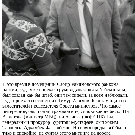
В это время в помещении Сабир-Рахимовского райкома
партии, куда уже приехала руководящая элита Узбекистана,
был создан как бы штаб, они там сидели, за всем наблюдали.
Туда приехал госсоветник Тимур Алимов. Был там один из
заместителей председателя Совета министров. Что самое
интересное, были одни гражданские, силовиков не было. Ни
Алматова (министр МВД), ни Алиева (шеф СНБ). Был
генеральный прокурор Буритош Мустафаев, был хоким
Ташкента Адхамбек Фазылбеков. Но в вузгородке всё было
тихо и спокойно, не считая этого митинга на дороге.