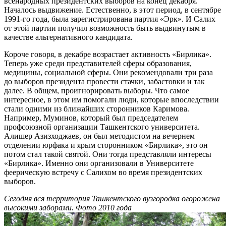
всенародных президентских выборов на конец декабря.
Началось выдвижение. Естественно, в этот период, в сентябре
1991-го года, была зарегистрирована партия «Эрк». И Салих
от этой партии получил возможность быть выдвинутым в
качестве альтернативного кандидата.
Короче говоря, в декабре возрастает активность «Бирлика».
Теперь уже среди представителей сферы образования,
медицины, социальной сферы. Они рекомендовали три раза
до выборов президента провести стачки, забастовки и так
далее. В общем, проигнорировать выборы. Что самое
интересное, в этом им помогали люди, которые впоследствии
стали одними из ближайших сторонников Каримова.
Например, Муминов, который был председателем
профсоюзной организации Ташкентского университета.
Алишер Азизходжаев, он был методистом на вечернем
отделении юрфака и ярым сторонником «Бирлика», это он
потом стал такой святой. Они тогда представляли интересы
«Бирлика». Именно они организовали в Университете
феерическую встречу с Салихом во время президентских
выборов.
Сегодня вся территория Ташкентского вузгородка огорожена
высокими заборами. Фото 2010 года