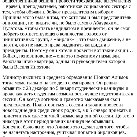
общественников решили провести трехразовые выступления
– врачей, преподавателей, работников социального сектора с
тем, чтобы объявить бойкот президентским выборам.
Причина этого была в том, что хотя там и был представитель
оппозиции, но, видите ли, не было самого Абдурахима
Пулатова. Чтобы стать кандидатом в президенты, он не смог
набрать соответствующего количества голосов от
инициативных групп, а «Бирлик» – это было движение, а не
партия, оно не имело права выдвигать кандидата в
президенты. Поэтому они хотели провести вот такие акции…
Бойкот, неповиновение – они это по-разному называли.
Работала штаб-квартира, одним из руководителей которой
была Василя Иноятова.
Министр высшего и среднего образования Шовкат Алимов
тогда моментально на это дело среагировал. Он решил
объявить с 23 декабря по 5 января студенческие каникулы и
вроде как дать студентам возможность лучше подготовиться к
сессии. Он всегда логично и грамотно высказывал свои
предложения. Подготовиться к сессии и заодно провести
новогодние дни среди своих родных, а к 5 января приехать и
приступить к сдаче зимней экзаменационной сессии. До этого
никогда в этот период зимних каникул не объявляли.
Конечно, было ясно, что Алимов это сделал для того, чтобы
не нагнетать настроения, учитывая попытки бирликовцев.