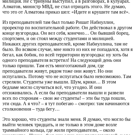
милиция. Не с трибуны выступил, а в разговорах, в кулуарах.
Алматов, министр МВД, не стал отрицать этого. Не думаю,
что это от Алматова приказ шел: «Идите и крушите там всё».
Из преподавателей там был только Ришат Набиуллин,
проректор по воспитательной работе. Он действовал в другом
конце вузгородка. Он вел себя, конечно… Он бывший борец,
спортсмен, и он стоял между студентами и милицией.
Никаких других преподавателей, кроме Набиуллина, там не
было. Во всяком случае, мне никто из них не попадался, хотя я
бегал, как бобик, по всей территории вузгородка: ну хоть бы
одного преподавателя встретил! На следующий день они
только пришли. Там есть многоэтажный дом, где
преподаватели живут, рядом тоже они живут. Но они
испугались. Потому что не испугаться было невозможно. Там
стреляли. Студенты уже вышли. Шум, крики… В этом
бедламе могло случиться всё, что угодно. И они
отсиживались. А если бы преподаватели вышли и развели
всех по сторонам – свои же студенты! – эти бы туда пошли,
эти сюда. А я что? – я тут побегаю – смотрю: там начинаются
столкновения – туда бегу…
Это хорошо, что студенты знали меня. Я думаю, что могло бы
выйти человек тридцать, и не только в этом доме возле
трамвайного кольца, где жили преподаватели, – около