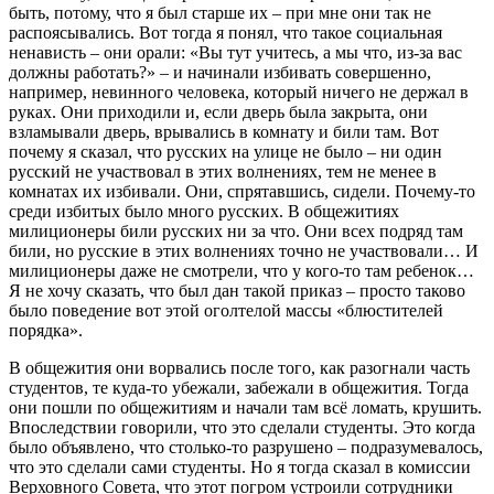
быть, потому, что я был старше их – при мне они так не
распоясывались. Вот тогда я понял, что такое социальная
ненависть – они орали: «Вы тут учитесь, а мы что, из-за вас
должны работать?» – и начинали избивать совершенно,
например, невинного человека, который ничего не держал в
руках. Они приходили и, если дверь была закрыта, они
взламывали дверь, врывались в комнату и били там. Вот
почему я сказал, что русских на улице не было – ни один
русский не участвовал в этих волнениях, тем не менее в
комнатах их избивали. Они, спрятавшись, сидели. Почему-то
среди избитых было много русских. В общежитиях
милиционеры били русских ни за что. Они всех подряд там
били, но русские в этих волнениях точно не участвовали… И
милиционеры даже не смотрели, что у кого-то там ребенок…
Я не хочу сказать, что был дан такой приказ – просто таково
было поведение вот этой оголтелой массы «блюстителей
порядка».
В общежития они ворвались после того, как разогнали часть
студентов, те куда-то убежали, забежали в общежития. Тогда
они пошли по общежитиям и начали там всё ломать, крушить.
Впоследствии говорили, что это сделали студенты. Это когда
было объявлено, что столько-то разрушено – подразумевалось,
что это сделали сами студенты. Но я тогда сказал в комиссии
Верховного Совета, что этот погром устроили сотрудники