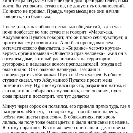
кинотеатра «Нукус» был еще один дом преподавателей, и мы
могли бы успокоить студентов, не допустить столкновений.
Но никто не пришел. Правда, через месяц все они начали
говорить, что были там.
После того, как я обошел несколько общежитий, в два часа
ночи подбегает ко мне студент и говорит: «Марат-ака,
Абдуманноб Пулатов говорит, что он плохо себя чувствует, и
просит вас ему позвонить». А он был преподавателем
математического факультета, в «Бирлике» чего-то крутил-
вертел, организовывал «Общество прав человека». Жил он в
соседнем доме, который располагался на территории
вузгородка и назывался домом преподавателей, откуда всё
было видно. Он с балкона наблюдал. Там жил и
сопредседатель «Бирлика» Шухрат Исматуллаев. В общем,
студент сказал, что Абдуманноб Пулатов просит меня
позвонить ему. Ну, я возмутился просто, разразился матом, и
сказал, что не собираюсь ему звонить, если он хочет, пусть
сюда придет и посмотрит, что тут делается.
Минут через сорок он появился, его привели прямо туда, где я
находился. «Вот тут, – говорю ему, – погиб один парень,
ребята уже цветы принесли». В общежитиях, где кровь
лилась, на полу тоже были цветы и были написаны их имена.
Я этому поразился. В этот же вечер они нашли где-то цветы –
где, я понять не могу. И возложили в вестибюле общежития и