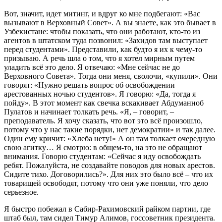
Вот, значит, идет митинг, и вдруг ко мне подбегают: «Вас
вызывают в Верховный Совет». А вы знаете, как это бывает в
Узбекистане: чтобы показать, что они работают, кто-то из
агентов в штатском туда позвонил: «Захидов там выступает
перед студентами». Представили, как будто я их к чему-то
призываю. А речь шла о том, что я хотел мирным путем
уладить всё это дело. Я отвечаю: «Мне сейчас не до
Верховного Совета». Тогда они меня, сволочи, «купили». Они
говорят: «Нужно решать вопрос об освобождении
арестованных ночью студентов». Я говорю: «Да, тогда я
пойду». В этот момент как свечка вскакивает Абдуманноб
Пулатов и начинает толкать речь. «Я, – говорит, –
преподаватель. Я хочу сказать, что вот это всё произошло,
потому что у нас такие порядки, нет демократии» и так далее.
Один ему кричит: «Хлеба нету!» А он там толкает очередную
свою агитку… Я смотрю: в общем-то, на это не обращают
внимания. Говорю студентам: «Сейчас я иду освобождать
ребят. Пожалуйста, не создавайте поводов для новых арестов.
Сидите тихо. Договорились?». Для них это было всё – что их
товарищей освободят, потому что они уже поняли, что дело
серьезное.
Я быстро побежал в Сабир-Рахимовский райком партии, где
штаб был, там сидел Тимур Алимов, госсоветник президента.