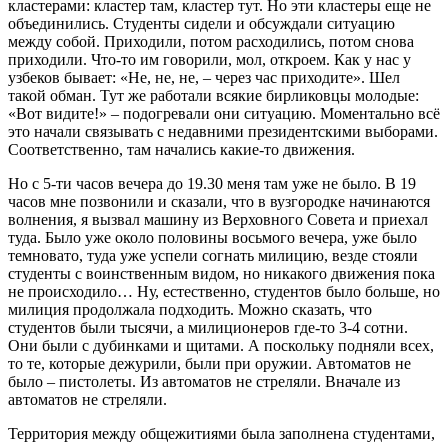
кластерами: кластер там, кластер тут. Но эти кластеры еще не
объединились. Студенты сидели и обсуждали ситуацию
между собой. Приходили, потом расходились, потом снова
приходили. Что-то им говорили, мол, откроем. Как у нас у
узбеков бывает: «Не, не, не, – через час приходите». Шел
такой обман. Тут же работали всякие бирликовцы молодые:
«Вот видите!» – подогревали они ситуацию. Моментально всё
это начали связывать с недавними президентскими выборами.
Соответственно, там начались какие-то движения.
Но с 5-ти часов вечера до 19.30 меня там уже не было. В 19
часов мне позвонили и сказали, что в вузгородке начинаются
волнения, я вызвал машину из Верховного Совета и приехал
туда. Было уже около половины восьмого вечера, уже было
темновато, туда уже успели согнать милицию, везде стояли
студенты с воинственным видом, но никакого движения пока
не происходило… Ну, естественно, студентов было больше, но
милиция продолжала подходить. Можно сказать, что
студентов были тысячи, а милиционеров где-то 3-4 сотни.
Они были с дубинками и щитами. А поскольку подняли всех,
то те, которые дежурили, были при оружии. Автоматов не
было – пистолеты. Из автоматов не стреляли. Вначале из
автоматов не стреляли.
Территория между общежитиями была заполнена студентами,