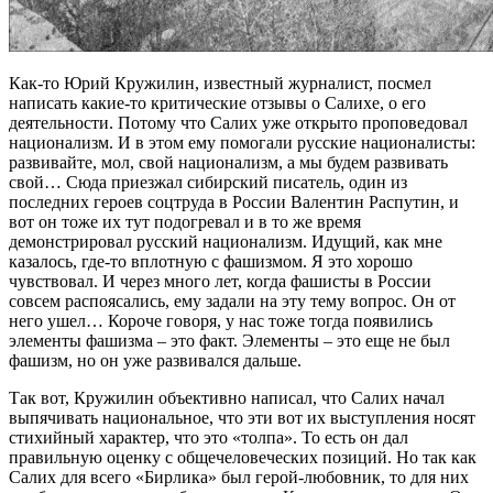
Как-то Юрий Кружилин, известный журналист, посмел
написать какие-то критические отзывы о Салихе, о его
деятельности. Потому что Салих уже открыто проповедовал
национализм. И в этом ему помогали русские националисты:
развивайте, мол, свой национализм, а мы будем развивать
свой… Сюда приезжал сибирский писатель, один из
последних героев соцтруда в России Валентин Распутин, и
вот он тоже их тут подогревал и в то же время
демонстрировал русский национализм. Идущий, как мне
казалось, где-то вплотную с фашизмом. Я это хорошо
чувствовал. И через много лет, когда фашисты в России
совсем распоясались, ему задали на эту тему вопрос. Он от
него ушел… Короче говоря, у нас тоже тогда появились
элементы фашизма – это факт. Элементы – это еще не был
фашизм, но он уже развивался дальше.
Так вот, Кружилин объективно написал, что Салих начал
выпячивать национальное, что эти вот их выступления носят
стихийный характер, что это «толпа». То есть он дал
правильную оценку с общечеловеческих позиций. Но так как
Салих для всего «Бирлика» был герой-любовник, то для них