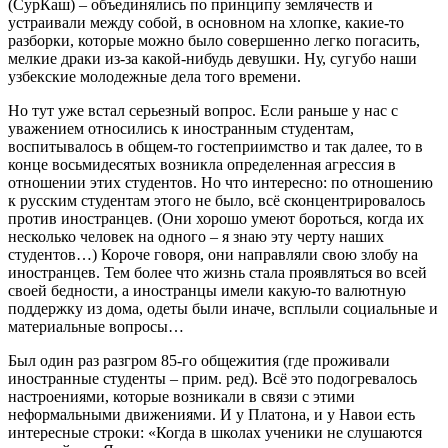
(СурКаш) – объединялись по принципу землячеств и
устраивали между собой, в основном на хлопке, какие-то
разборки, которые можно было совершенно легко погасить,
мелкие драки из-за какой-нибудь девушки. Ну, сугубо наши
узбекские молодежные дела того времени.
Но тут уже встал серьезный вопрос. Если раньше у нас с
уважением относились к иностранным студентам,
воспитывалось в общем-то гостеприимство и так далее, то в
конце восьмидесятых возникла определенная агрессия в
отношении этих студентов. Но что интересно: по отношению
к русским студентам этого не было, всё сконцентрировалось
против иностранцев. (Они хорошо умеют бороться, когда их
несколько человек на одного – я знаю эту черту наших
студентов…) Короче говоря, они направляли свою злобу на
иностранцев. Тем более что жизнь стала проявляться во всей
своей бедности, а иностранцы имели какую-то валютную
поддержку из дома, одеты были иначе, всплыли социальные и
материальные вопросы…
Был один раз разгром 85-го общежития (где проживали
иностранные студенты – прим. ред). Всё это подогревалось
настроениями, которые возникали в связи с этими
неформальными движениями. И у Платона, и у Навои есть
интересные строки: «Когда в школах ученики не слушаются