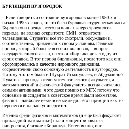
БУРЛЯЩИЙ ВУЗГОРОДОК
– Если говорить о состоянии вузгородка в конце 1980-х и
начале 1990-х годов, то это была бурлящая студенческая масса.
Бурлила она прежде всего на волнах «перестроечного»
периода, на волнах открытости СМИ, открытости
телевидения. Студенты всё это смотрели, обсуждали и,
соответственно, применяли к своим условиям. Главный
вопрос, который больше всего их волновал, – вопрос
государственного языка, на что и «Бирлик» делал одну из
своих ставок. В тот период бирликовцы, после того как они
сформировались в качестве народного движения,
сосредоточили свою основную деятельность в вузгородке.
Потому что там были и Шухрат Исматуллаев, и Абдуманноб
Пулатов – преподаватели математического факультета, а
математический и физический факультеты всегда считались
самыми активными, я это даже помню по МГУ, потому что
основные диссиденты в советское время были мехматяне,
физики – наиболее независимые люди. Этот принцип как-то
перенесся и на наш университет.
Именно среди физиков и математиков (и еще был факультет
прикладной математики) стали концентрироваться
настроения, близкие «Бирлику». Естественно, они