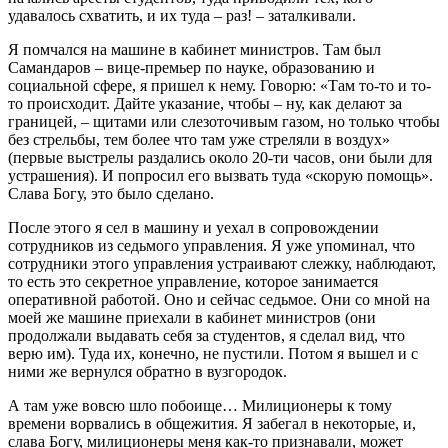
удавалось схватить, и их туда – раз! – заталкивали.
Я помчался на машине в кабинет министров. Там был
Самандаров – вице-премьер по науке, образованию и
социальной сфере, я пришел к нему. Говорю: «Там то-то и то-
то происходит. Дайте указание, чтобы – ну, как делают за
границей, – щитами или слезоточивым газом, но только чтобы
без стрельбы, тем более что там уже стреляли в воздух»
(первые выстрелы раздались около 20-ти часов, они были для
устрашения). И попросил его вызвать туда «скорую помощь».
Слава Богу, это было сделано.
После этого я сел в машину и уехал в сопровождении
сотрудников из седьмого управления. Я уже упоминал, что
сотрудники этого управления устраивают слежку, наблюдают,
то есть это секретное управление, которое занимается
оперативной работой. Оно и сейчас седьмое. Они со мной на
моей же машине приехали в кабинет министров (они
продолжали выдавать себя за студентов, я сделал вид, что
верю им). Туда их, конечно, не пустили. Потом я вышел и с
ними же вернулся обратно в вузгородок.
А там уже вовсю шло побоище… Милиционеры к тому
времени ворвались в общежития. Я забегал в некоторые, и,
слава Богу, милиционеры меня как-то признавали, может