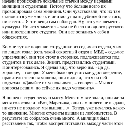
начали происходить локальные стычки между нарядами
милиции и студентами. Потому что больше всего их
провоцировала сама милиция. Они чувствовали, что их там
становится уже много, и они могут дать дубинкой ни с того,
ни с сего… Я эти вещи сам наблюдал. Ну, это уже элементы
культуры. Но что я заметил – там не было ни одного русского
или иностранного студента. Они все остались у себя в
общежитиях.
Ко мне тут же подошли сотрудники из седьмого отдела, я их
по лицам узнал (есть такой секретный отдел в МВД – седьмое
управление), они там стоят в сторонке, подлаживаются под
студентов и так далее. Значит, представились студентами.
Поинтересовались. Я сделал вид, что верю им. «Да-да,
хорошо», – говорю. У меня было депутатское удостоверение,
правительственная машина, они видели, что я на ней
подъехал. «Давайте их успокаивать, – говорят. – Мы все
вопросы решим, но сейчас их надо успокоить».
Я пошел в студенческую массу. Меня там все знали, они же за
меня голосовали. «Вот, Марат-ака, они нам ничего не выдали,
ничего не продают, мы вышли…». Теперь уже началось какое-
то движение. Многие студенты вышли из любопытства. В
результате их собралось очень много. А милиция была
расставлена так, чтобы воспрепятствовать выходу части этой