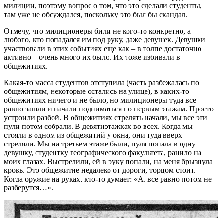
милиции, поэтому вопрос о том, что это сделали студенты,
там уже не обсуждался, поскольку это был бы скандал.
Отмечу, что милиционеры били не кого-то конкретно, а
любого, кто попадался им под руку, даже девушек. Девушки
участвовали в этих событиях еще как – в толпе достаточно
активно – очень много их было. Их тоже избивали в
общежитиях.
Какая-то масса студентов отступила (часть разбежалась по
общежитиям, некоторые остались на улице), в каких-то
общежитиях ничего и не было, но милиционеры туда все
равно зашли и начали подниматься по первым этажам. Просто
устроили разбой. В общежитиях стрелять начали, мы все эти
пули потом собрали. В девятиэтажках во всех. Когда мы
стояли в одном из общежитий у окна, они туда вверх
стреляли. Мы на третьем этаже были, пуля попала в одну
девушку, студентку географического факультета, ранило на
моих глазах. Выстрелили, ей в руку попали, на меня брызнула
кровь. Это общежитие недалеко от дороги, торцом стоит.
Когда оружие на руках, кто-то думает: «А, все равно потом не
разберутся…».