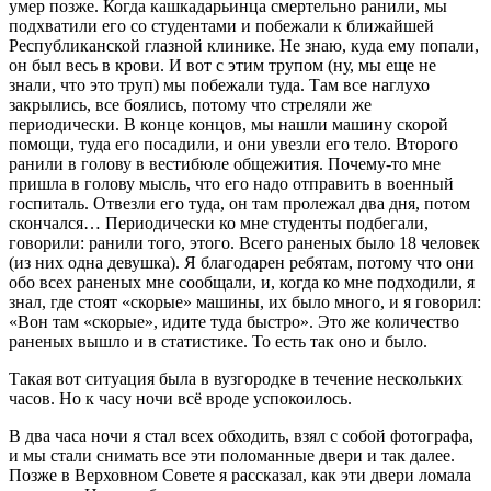
умер позже. Когда кашкадарьинца смертельно ранили, мы
подхватили его со студентами и побежали к ближайшей
Республиканской глазной клинике. Не знаю, куда ему попали,
он был весь в крови. И вот с этим трупом (ну, мы еще не
знали, что это труп) мы побежали туда. Там все наглухо
закрылись, все боялись, потому что стреляли же
периодически. В конце концов, мы нашли машину скорой
помощи, туда его посадили, и они увезли его тело. Второго
ранили в голову в вестибюле общежития. Почему-то мне
пришла в голову мысль, что его надо отправить в военный
госпиталь. Отвезли его туда, он там пролежал два дня, потом
скончался… Периодически ко мне студенты подбегали,
говорили: ранили того, этого. Всего раненых было 18 человек
(из них одна девушка). Я благодарен ребятам, потому что они
обо всех раненых мне сообщали, и, когда ко мне подходили, я
знал, где стоят «скорые» машины, их было много, и я говорил:
«Вон там «скорые», идите туда быстро». Это же количество
раненых вышло и в статистике. То есть так оно и было.
Такая вот ситуация была в вузгородке в течение нескольких
часов. Но к часу ночи всё вроде успокоилось.
В два часа ночи я стал всех обходить, взял с собой фотографа,
и мы стали снимать все эти поломанные двери и так далее.
Позже в Верховном Совете я рассказал, как эти двери ломала