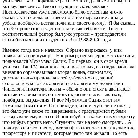
учителей…». Я поразился: разные эпохи, разные авторы, но
вот мудрые они… Такая ситуация и складывалась.
Преподавателям уже невозможно было студентам что-то
сказать: у них делалось такое поганое выражение лица (а
узбеки вообще-то всегда почитали своего домлу). Я бы сказал,
что 90 процентов студентов стали так себя вести. То есть
воспитательный фактор был уже утрачен – преподаватели
стали бояться своих студентов. Это 1988-89-й годы.
Именно тогда все и началось. Образно выражаясь, у них
появились свои кумиры. Например, неимоверным уважением
пользовался Мухаммад Салих. Во-первых, он в свое время
учился в ТашГУ, окончил его, и, во-вторых, его поддерживала
внезапно образовавшаяся вторая волна, скажем так,
диссидентов – преподавателей узбекских отделений
филологического факультета и факультета журналистики.
Филологи, писатели, поэты – обычно они стоят в авангарде
вот таких движений, они могут красиво высказываться,
подбирать выражения. И вот Мухаммад Салих стал там
кумиром, божеством. Он приходил, и они, чуть ли не плача,
это было уже какое-то извращение, с трясущимися губами
заглядывали ему в глаза. И попробуй ты скажи этому студенту
что-нибудь против него. Студенты так на него смотрели… А
подогревали это преподаватели филологических факультетов,
профессора и писатели, которые часто там бывали. То есть