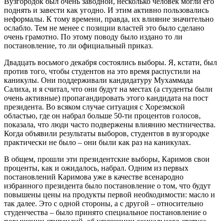
Вузгородок был очень заводной, несколько человек могли его
поднять и завести как угодно. И этим активно пользовались
неформалы. К тому времени, правда, их влияние значительно
ослабло. Тем не менее с позиции властей это было сделано
очень грамотно. По этому поводу было издано то ли
постановление, то ли официальный приказ.
Двадцать восьмого декабря состоялись выборы. Я, кстати, был
против того, чтобы студентов на это время распустили на
каникулы. Они поддерживали кандидатуру Мухаммада
Салиха, и я считал, что они будут на местах (а студенты были
очень активные) пропагандировать этого кандидата на пост
президента. Во всяком случае ситуация с Хорезмской
областью, где он набрал больше 50-ти процентов голосов,
показала, что люди часто подвержены влиянию местничества.
Когда объявили результаты выборов, студентов в вузгородке
практически не было – они были как раз на каникулах.
В общем, прошли эти президентские выборы, Каримов свои
проценты, как и ожидалось, набрал. Одним из первых
постановлений Каримова уже в качестве всенародно
избранного президента было постановление о том, что будут
повышены цены на продукты первой необходимости: масло и
так далее. Это с одной стороны, а с другой – относительно
студенчества – было принято специальное постановление о