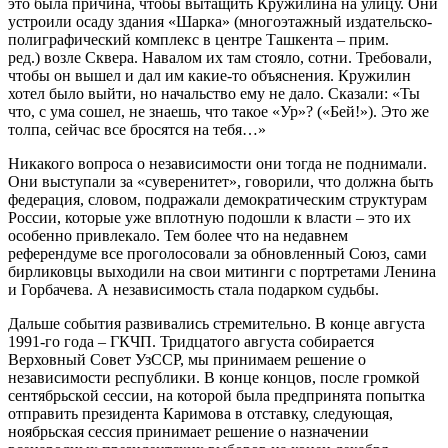
это была причина, чтобы вытащить Кружилина на улицу. Они
устроили осаду здания «Шарка» (многоэтажный издательско-
полиграфический комплекс в центре Ташкента – прим.
ред.) возле Сквера. Навалом их там стояло, сотни. Требовали,
чтобы он вышел и дал им какие-то объяснения. Кружилин
хотел было выйти, но начальство ему не дало. Сказали: «Ты
что, с ума сошел, не знаешь, что такое «Ур»? («Бей!»). Это же
толпа, сейчас все бросятся на тебя…»
Никакого вопроса о независимости они тогда не поднимали.
Они выступали за «суверенитет», говорили, что должна быть
федерация, словом, подражали демократическим структурам
России, которые уже вплотную подошли к власти – это их
особенно привлекало. Тем более что на недавнем
референдуме все проголосовали за обновленный Союз, сами
бирликовцы выходили на свои митинги с портретами Ленина
и Горбачева. А независимость стала подарком судьбы.
Дальше события развивались стремительно. В конце августа
1991-го года – ГКЧП. Тридцатого августа собирается
Верховный Совет УзССР, мы принимаем решение о
независимости республики. В конце концов, после громкой
сентябрьской сессии, на которой была предпринята попытка
отправить президента Каримова в отставку, следующая,
ноябрьская сессия принимает решение о назначении