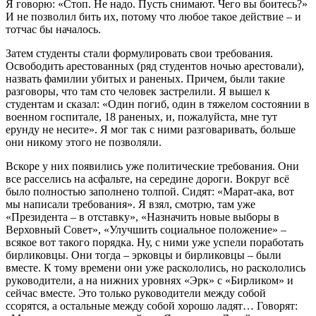
Я говорю: «Стоп. Не надо. Пусть снимают. Чего вы боитесь?»
И не позволил бить их, потому что любое такое действие – и
тотчас бы началось.
Затем студенты стали формулировать свои требования.
Освободить арестованных (ряд студентов ночью арестовали),
назвать фамилии убитых и раненых. Причем, были такие
разговоры, что там сто человек застрелили. Я вышел к
студентам и сказал: «Один погиб, один в тяжелом состоянии в
военном госпитале, 18 раненых, и, пожалуйста, мне тут
ерунду не несите». Я мог так с ними разговаривать, больше
они никому этого не позволяли.
Вскоре у них появились уже политические требования. Они
все расселись на асфальте, на середине дороги. Вокруг всё
было полностью заполнено толпой. Сидят: «Марат-ака, вот
мы написали требования». Я взял, смотрю, там уже
«Президента – в отставку», «Назначить новые выборы в
Верховный Совет», «Улучшить социальное положение» –
всякое вот такого порядка. Ну, с ними уже успели поработать
бирликовцы. Они тогда – эрковцы и бирликовцы – были
вместе. К тому времени они уже раскололись, но раскололись
руководители, а на нижних уровнях «Эрк» с «Бирликом» и
сейчас вместе. Это только руководители между собой
ссорятся, а остальные между собой хорошо ладят… Говорят: