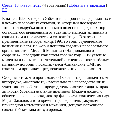
Среда, 18 января, 2023
(4 года назад)
|
Добавить в закладки
|
EC
В начале 1990-х годов в Узбекистане произошел ряд важных и
в чем-то переломных событий, за которыми последовала
тотальная вырубка политического поля страны, до сих пор
остающегося зачищенным от всех мало-мальски активных в
социальном и политическом смысле фигур. В этом списке
президентские выборы конца 1991-го года, студенческие
волнения января 1992-го и попытка создания параллельного
органа власти – Миллий Мажлиса («Национального
собрания»), предпринятая летом того же года. Эти узловые
моменты и поныне в значительной степени остаются «белыми
пятнами» истории, поскольку республиканские СМИ по
известным причинам предпочитают о них не вспоминать.
Сегодня о том, что происходило 18 лет назад в Ташкентском
вузгородке, «Фергане.Ру» рассказывает непосредственный
участник тех событий – председатель комитета защиты прав
личности Узбекистана, вице-президент Международного
общества прав человека, доктор физико-математических наук
Марат Захидов, а в то время – преподаватель факультета
прикладной математики и механики, депутат Верховного
совета Узбекистана от вузгородка.