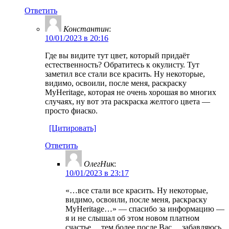
Ответить
Константин
:
10/01/2023 в 20:16
Где вы видите тут цвет, который придаёт
естественность? Обратитесь к окулисту. Тут
заметил все стали все красить. Ну некоторые,
видимо, освоили, после меня, раскраску
MyHeritage, которая не очень хорошая во многих
случаях, ну вот эта раскраска желтого цвета —
просто фиаско.
[Цитировать]
Ответить
ОлегНик
:
10/01/2023 в 23:17
«…все стали все красить. Ну некоторые,
видимо, освоили, после меня, раскраску
MyHeritage…» — спасибо за информацию —
я и не слышал об этом новом платном
счастье… тем более после Вас… забавляюсь