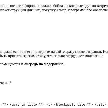
обольше светофоров, накажите бойвачча которые едут по встреч
ллоконструкции для них, покупку камер, программного обеспечен
за
, даже если вы его не видите на сайте сразу после отправки. 
ть приняты за спам-атаку, что сильно затрудняет модерацию.
и помещаются
в очередь на модерацию
.
ечены
*
e=""> <acronym title=""> <b> <blockquote cite=""> <cite>