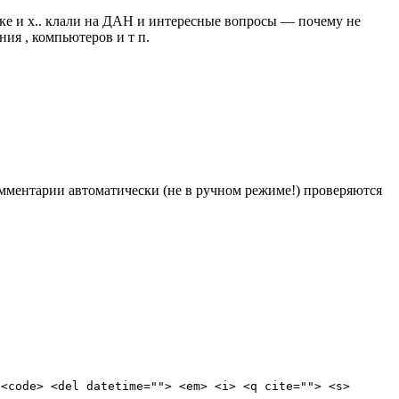
ке и х.. клали на ДАН и интересные вопросы — почему не
ия , компьютеров и т п.
Комментарии автоматически (не в ручном режиме!) проверяются
 <code> <del datetime=""> <em> <i> <q cite=""> <s>