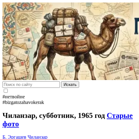
Искать
#нетвойне
#bizgatozahavokerak
Чиланзар, субботник, 1965 год
Старые
фото
Б. Эргашев
Чиланзар