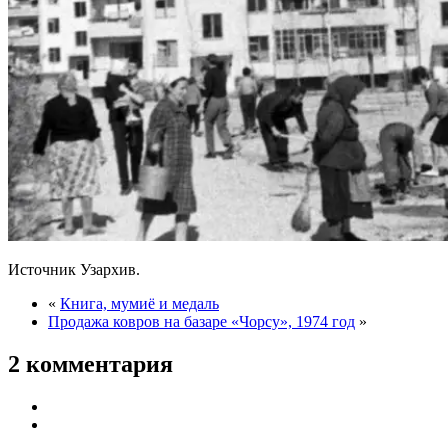
Источник Узархив.
«
Книга, мумиё и медаль
Продажа ковров на базаре «Чорсу», 1974 год
»
2 комментария