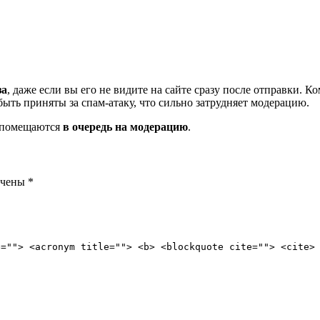
за
, даже если вы его не видите на сайте сразу после отправки. 
ть приняты за спам-атаку, что сильно затрудняет модерацию.
и помещаются
в очередь на модерацию
.
ечены
*
e=""> <acronym title=""> <b> <blockquote cite=""> <cite>