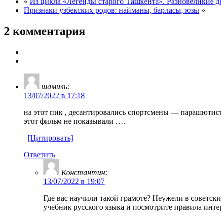
«
Из цикла «Легенды старого Ташкента». Разновеликие де
Признаки узбекских родов: найманы, барласы, юзы
»
2 комментария
шамиль
:
13/07/2022 в 17:18
на этот пик , десантировались спортсмены — парашютисты
этот фильм не показывали ….
[Цитировать]
Ответить
Константин
:
13/07/2022 в 19:07
Где вас научили такой грамоте? Неужели в советски
учебник русского языка и посмотрите правила инт