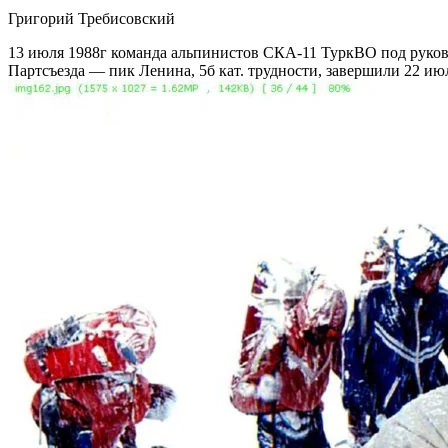
Григорий Требисовский
13 июля 1988г команда альпинистов СКА-11 ТуркВО под руково
Партсъезда — пик Ленина, 5б кат. трудности, завершили 22 ию