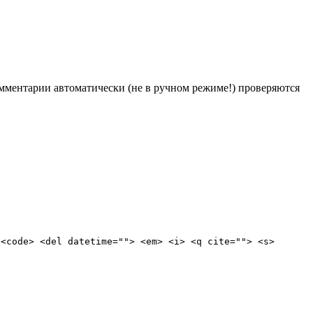
Комментарии автоматически (не в ручном режиме!) проверяются
 <code> <del datetime=""> <em> <i> <q cite=""> <s>