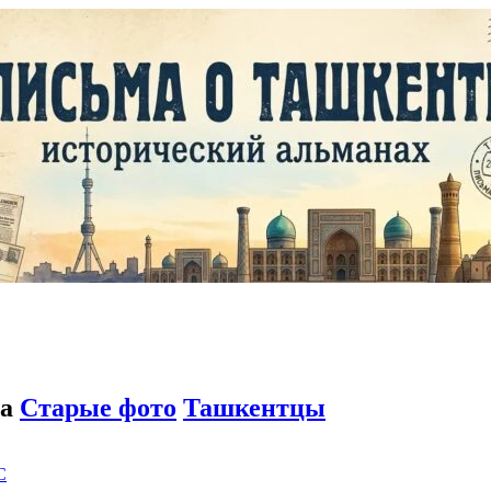
да
Старые фото
Ташкентцы
C