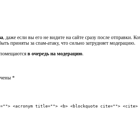
за
, даже если вы его не видите на сайте сразу после отправки. 
ть приняты за спам-атаку, что сильно затрудняет модерацию.
и помещаются
в очередь на модерацию
.
ечены
*
e=""> <acronym title=""> <b> <blockquote cite=""> <cite>