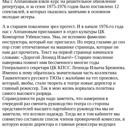
Мы с Аппановым взяли курс на решительное обновление
репертуара, и за сезон 1975-1976 годов было поставлено 12
спектаклей, в которых оказались занятыми в основном
молодые актеры.
А в старшем поколении зрел протест. И в начале 1976-го года
нас с Аппановым приглашают в отдел культуры ЦК
Компартии Узбекистана. Увы, не вспомню фамилию
инструктора, который нас пригласил. Но перед глазами до сих
пор стоят отпечатанные на машинке страницы, которые он
нам дал прочитать. Текст на первой странице начинался
словами: «Дорогой Леонид Ильич!» Старшее поколение
наверняка помнит имя бессменного многие годы
Генерального секретаря ЦК КПСС Леонида Ильича Брежнева.
Именно к нему обратилась значительная часть коллектива
Ташкентского русского ТЮЗа с жалобами на тот произвол,
который, якобы, стали творить в театре новые директор и
главный режиссер. Так в мою жизнь ворвалась политика
самого высокого разряда.
Справедливости ради надо заметить, что намерения в
очередной раз сменить руководство театра со стороны
представителей высшего партийного руководства мы не
заметили, что вселяло надежду. Тогда же в том кабинете мы
совместно составили список членов проверочной комиссии, в
которую вошли директора и главные режиссеры ведущих