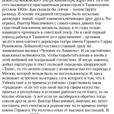
режиссер московского Театра киноактера, вдруг ни с того ни
сего оказывается приглашенным режиссером в Ташкентском
русском ТЮЗе. Как сказали бы сейчас – почувствуйте
разницу. В основе тогдашней ситуации было несколько
движущих линий, порой взаимоисключающих друг друга. Во-
первых, Виктор Максимович с самых-самых давних пор
страстный поклонник мюзикла, жанра, в те годы только
начавшего проникать в советский театр. Он в свой первый
период работы в Ташкенте (его приглашение – целиком
заслуга многолетнего директора театра имени Горького Сарры
Рувимовны Лейкиной) поставил ставший сразу же
знаменитым мюзикл «Человек из Ламанчи». И он настойчиво
выискивал возможности, чтобы поработать вновь и вновь в
этой любимой им театральной стилистике. И когда, наконец,
добыл партитуры и текст польской переделки шварцевской
«Тени», то это нелепо совпало с возможностью его переезда в
Москву, которой нельзя было не воспользоваться. И здесь
возникает встречное во-вторых, суть которого в том, что в
Узбекистане в те времена устойчиво существовала такая
«традиция»: если тот или иной мастер сферы искусства
приехал в республику и успешно работает на ее благо, то он
вполне обласкан. А вот если он засобирался обратно, тогда
совсем другое дело. Виктор Максимович, конечно же, хотел
поставить этот спектакль в родном ему на те времена театре
имени Горького. Но получил отказ от высоких инстанций. И