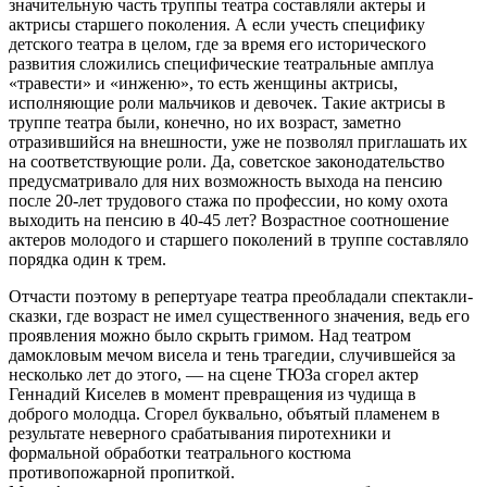
значительную часть труппы театра составляли актеры и
актрисы старшего поколения. А если учесть специфику
детского театра в целом, где за время его исторического
развития сложились специфические театральные амплуа
«травести» и «инженю», то есть женщины актрисы,
исполняющие роли мальчиков и девочек. Такие актрисы в
труппе театра были, конечно, но их возраст, заметно
отразившийся на внешности, уже не позволял приглашать их
на соответствующие роли. Да, советское законодательство
предусматривало для них возможность выхода на пенсию
после 20-лет трудового стажа по профессии, но кому охота
выходить на пенсию в 40-45 лет? Возрастное соотношение
актеров молодого и старшего поколений в труппе составляло
порядка один к трем.
Отчасти поэтому в репертуаре театра преобладали спектакли-
сказки, где возраст не имел существенного значения, ведь его
проявления можно было скрыть гримом. Над театром
дамокловым мечом висела и тень трагедии, случившейся за
несколько лет до этого, — на сцене ТЮЗа сгорел актер
Геннадий Киселев в момент превращения из чудища в
доброго молодца. Сгорел буквально, объятый пламенем в
результате неверного срабатывания пиротехники и
формальной обработки театрального костюма
противопожарной пропиткой.