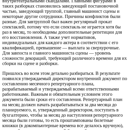
внутритеатральными скандалами. Главными фигурами в
таких разборках становились заведующий постановочной
частью, заведующий труппой, главный машинист сцены и
некоторые другие сотрудники. Причины конфликтов были
разные. Для завтруппой был важен регулярный прокат
спектаклей, потому что если спектакль не играется хотя бы
раз в месяц, то необходимы дополнительные репетиции для
его восстановления. А также учет нормативов,
индивидуальных для каждого актера в соответствии с его
квалификацией, превышение — выплата за сверхурочные.
Для завпоста и главного машиниста сцены — уровень
сложности декораций, требующий различного времени для их
сборки на сцене и разборки.
Пришлось во всем этом детально разбираться. В результате
появился утверждаемый директором внутренний документ по
составлению месячного репертуарного плана,
разрабатываемый и утверждаемый всеми ответственными
работниками. Важным и обязательным условием этого
документа были сроки его составления. Репертуарный план
на месяц должен начать разрабатываться за два месяца до
планируемого, и, утвержденный директором, поступить в
бухгалтерию, чтобы за месяц до наступления репертуарного
месяца были готовы, то есть проштампованы билетные
книжки (в докомпьютерные времена все делалось вручную),