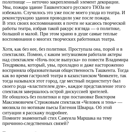
полотнище — неточно закрепленный элемент декорации.
Увы, пожара здание Ташкентского русского ТЮЗа не
избежало. Случилось это уже после моего ухода из театра. И
реконструкцию здания проводили уже после пожара.
В этих своих воспоминаниях я почти не касаюсь творческой
работы театра, избрав такой ракурс взгляда — о политике,
большой и малой. При этом храню в душе самые теплые
воспоминания о многих творческих работниках театра.
Хотя, как без нее, без политики. Проступала она, порой и в
спектаклях. Помню, с каким энтузиазмом работали актеры
над спектаклем «Ночь после выпуска» по повести Владимира
Тендрякова, который, увы, прохладно и даже настороженно
восприняла образовательная общественность Ташкента. Тогда
как во время гастролей театра в казахстанском Чимкенте, так
тогда назывался этот город, где местный пединститут был
своего рода «властителем дум», каждое представление этого
спектакля завершалось острой дискуссией зрителей.
Не обошлось без политики и при постановке Виктором
Максимовичем Стрижовым спектакля «Человек и тень» —
мюзикла по мотивам пьесы Евгения Шварца. Об этой
ситуации я расскажу подробнее.
Помните знаменитый стих Самуила Маршака на тему
причинно-следственных связей?