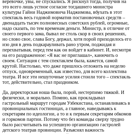
веревочке, увы, не спускались. Я рискнул тогда, получив на
это всего лишь устное согласие тогдашнего министра
культуры Гайни Наджимовича Наджимова, вбухать в этот
спектакль весь годовой норматив постановочных средств –
двенадцать тысяч полновесных советских рублей, огромные,
надо сказать, по тем временам деньги. Министр, в отличие от
своего первого зама, бывал не столь скор в своих решениях,
но слово свое, слава Богу, держал, хотя порой приходилось его
изо дня в день подкарауливать рано утром, поджидая и
перехватывая, перед тем как он войдет в кабинет. И, несмотря
на его раздраженное: «Я вас не приглашал», канючить о
своем. Ситуация с тем спектаклем была, кажется, самой
крутой. Настолько, что даже пришлось отложить на неделю
отпуск, одновременный, как известно, для всего коллектива
театра. И все эти нешуточные усилия стоили того – спектакль
тот, действительно, стал праздником.
Да, директорская ноша была, порой, нестерпимо тяжкой. И
физически, и морально. Помню, как прокладывал
гастрольный маршрут городам Узбекистана, останавливаясь в
провинциальных гостиницах, а главное, наведываясь к
секретарям по идеологии, а то и к первым секретарям обкомов
и горкомов партии. Потому что без команды сверху трудно
было рассчитывать на успешную организацию гастролей
детского театрав провинции. Разъяснял важность