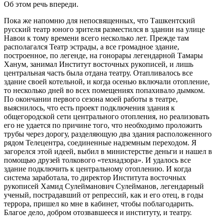
Об этом речь впереди.
Пока же напомню для непосвященных, что Ташкентский
русский театр юного зрителя разместился в здании на улице
Навои к тому времени всего несколько лет. Прежде там
располагался Театр эстрады, а все громадное здание,
построенное, по легенде, на гонорары легендарной Тамары
Ханум, занимал Институт восточных рукописей, и лишь
центральная часть была отдана театру. Отапливалось все
здание своей котельной, и когда осенью включали отопление,
то несколько дней во всех помещениях попахивало дымком.
По окончании первого сезона моей работы в театре,
выяснилось, что есть проект подключения здания к
общегородской сети центрального отопления, но реализовать
его не удается по причине того, что необходимо проложить
трубы через дорогу, разделяющую два здания расположенного
рядом Телецентра, соединенные надземным переходом. Я
загорелся этой идеей, выбил в министерстве деньги и нашел в
помощью друзей толкового «технадзора». И удалось все
здание подключить к центральному отоплению. И когда
система заработала, то директор Института восточных
рукописей Хамид Сулейманович Сулейманов, легендарный
ученый, пострадавший от репрессий, как и его отец, в годы
террора, пришел ко мне в кабинет, чтобы поблагодарить.
Благое дело, добром отозвавшееся и институту, и театру.