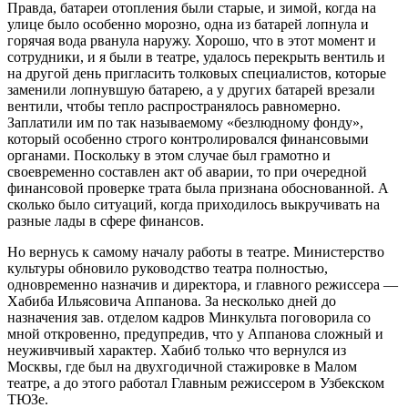
Правда, батареи отопления были старые, и зимой, когда на
улице было особенно морозно, одна из батарей лопнула и
горячая вода рванула наружу. Хорошо, что в этот момент и
сотрудники, и я были в театре, удалось перекрыть вентиль и
на другой день пригласить толковых специалистов, которые
заменили лопнувшую батарею, а у других батарей врезали
вентили, чтобы тепло распространялось равномерно.
Заплатили им по так называемому «безлюдному фонду»,
который особенно строго контролировался финансовыми
органами. Поскольку в этом случае был грамотно и
своевременно составлен акт об аварии, то при очередной
финансовой проверке трата была признана обоснованной. А
сколько было ситуаций, когда приходилось выкручивать на
разные лады в сфере финансов.
Но вернусь к самому началу работы в театре. Министерство
культуры обновило руководство театра полностью,
одновременно назначив и директора, и главного режиссера —
Хабиба Ильясовича Аппанова. За несколько дней до
назначения зав. отделом кадров Минкульта поговорила со
мной откровенно, предупредив, что у Аппанова сложный и
неуживчивый характер. Хабиб только что вернулся из
Москвы, где был на двухгодичной стажировке в Малом
театре, а до этого работал Главным режиссером в Узбекском
ТЮЗе.