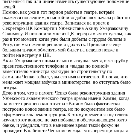
пытаешься так или иначе изменять существующее положение
вещей.
Помню, как уже в тот период работы в театре, котрый
окажется последним, я настойчиво добивался начала работ по
реконструкции здания театра. Записался на прием к
Секретарю ЦК Компартии Узбекистана Акилу Умарзаковичу
Салимову. И позвонили мне из ЦК перед самым отпуском, как
раз в тот момент, когда уже были добыты с трудом билеты в
Ригу, где мы с женой решили отдохнуть. Пришлось с ещё
большим трудом обменять мой билет на неделю позже и
пойти на встречу в ЦК.
Акил Умарзакович внимательно выслушал меня, взял трубку
правительственного телефона и «выдал по полной»
заместителю министра культуры по строительству по
фамилии Чепко, забыл, увы его имя и отчество. Я понял, что
меня ждет мощная взбучка в министерстве, но отступать было
некуда.
Дело в том, что в памяти Чепко была реконструкция здания
Узбекского академического театра драмы имени Хамзы, когда
на месте прежнего кинотеатра «Ватан» было фактически
построено новое здание театра, но по документам все было
оформлено как реконструкция. К этому времени я тщательно
изучил этот вопрос, не раз побывал в обслуживающем театр
банке, и убедился, что в нынешнее время такой фокус не
проходит. В кабинете Чепко меня ждал мат-перемат,и когда я