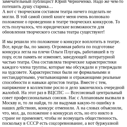
замечательный публицист Юрий Черниченко. Надо же чем-то
потешить душу старика…
А вот с творческим составом театра ничего поделать не
могли. В той самой синей книге меня очень волновало
положение о проведении в театре творческих конкурсов. То
есть получалось, что юридические возможности для
обновления творческого состава театра существуют!
И мы решили это положение о конкурсе воплотить в театре.
Все, вроде бы, по закону. Огромная работа по подготовке
конкурса легла на плечи Ольги Плугарь, работавшей в ту
пору, если память не изменяет, заведующей литературной
частью театра. Она составляла творческие характеристики
каждого члена труппы, которые мы обсуждали и утверждали
на худсовете. Характеристики были не формальными и
нестандартными, учитывающими и отражающими реальные
способности и навыки артистов театра. Вместе с тем,
напряжение в коллективе росло и дело закончилось очередной
жалобой. На этот раз в ВЦСПС — Всесоюзный центральный
совет профессиональных союзов. Нас с Аппановым вызвали в
Москву и, то ли найдя, то ли выдумав какую-то ошибку в
наших действиях, конкурс отменили. А на словах объяснили,
что, мол, да, положение о конкурсах есть, но его никто в
стране не применяет, чтобы не возмущать общественность,
поскольку в СССР есть соцсоревнование, а вот буржуазной