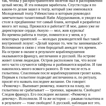
так, чтобы у распространителей билетов был в распоряжении
целый месяц. И эта новация заработала. Спустя годы я по
каким-то делам зашел в театр, который уже именовался
Молодежный театр Узбекистана и которым руководил
замечательно талантливый Наби Абдурахманов, и увидел на
столе в предбаннике тот самый бланк, который я разработал
много лет назад. Прижился и работает! И мое, давно уже не
директорское сердце, ёкнуло — мол, жив курилка!
Во времена работы в театре, помнится и у меня, и у
некоторых приятелей — молодых руководителей был такой
внутренний лозунг: «Делай хорошо то, чем ты занимаешься!»
Вспоминаю в связи с этим бородатый анекдот тех времен.
На острове в океане в результате кораблекрушения
оказываются француз, англичанин и русский. На острове
живет племя людоедов. Остров расположен так, что возле
него часто случаются тайфуны и разбиваются корабли. И там
накопилось много всякого разного. В том числе есть и
гильотина. Спасенным после кораблекрушения грозит казнь.
Первым к гильотине подводят англичанина и, по ритуалу,
просят его назвать последнее желание. Он говорит:
«Рюмочку». Выпивает рюмочку, ложится на плаху, но
гильотина не срабатывает — тропики, заржавела. Свободен!
Следом француз. Его последнее желание: «Рюмочку и
девочку». Исполнили. И та же история — ржавая гильотина и
в результате — тоже свободен! А русский, наблюдая все это,