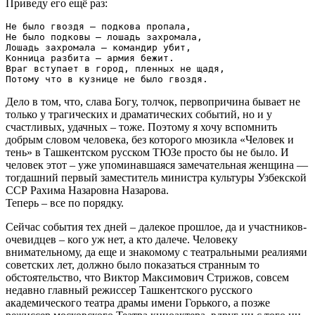
Приведу его ещё раз:
Не было гвоздя — подкова пропала,

Не было подковы — лошадь захромала,

Лошадь захромала — командир убит,

Конница разбита — армия бежит.

Враг вступает в город, пленных не щадя,

Дело в том, что, слава Богу, толчок, первопричина бывает не
только у трагических и драматических событий, но и у
счастливых, удачных – тоже. Поэтому я хочу вспомнить
добрым словом человека, без которого мюзикла «Человек и
тень» в Ташкентском русском ТЮЗе просто бы не было. И
человек этот – уже упоминавшаяся замечательная женщина —
тогдашний первый заместитель министра культуры Узбекской
ССР Рахима Назаровна Назарова.
Теперь – все по порядку.
Сейчас события тех дней – далекое прошлое, да и участников-
очевидцев – кого уж нет, а кто далече. Человеку
внимательному, да еще и знакомому с театральными реалиями
советских лет, должно было показаться странным то
обстоятельство, что Виктор Максимович Стрижов, совсем
недавно главный режиссер Ташкентского русского
академического театра драмы имени Горького, а позже