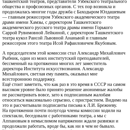
ташкентский театров, представители Узбекского театрального
общества и профсоюзных органов. С тех пор возникла и
продолжалась многие годы дружба с Баходыром Юлдашевым
— главным режиссером Узбекского академического театра
драми имени Хамзы, с директором Ташкентского
академического русского театра драмы имени Горького
Саррой Рувимовной Лейкиной, с директором Ташкентского
театра кукол Раисой Львовной Ананьвой и главным
режиссером этого театра Исой Рафаиловичем Якубовым.
А председателем этой комиссии стал Александр Михайлович
Рыбник, один из моих институтский преподавателей,
бессменный на протяжении многих лет заместитель
директора Института искусствознания. Александр
Михайлович, светлая ему память, оказывал мне
всестороннюю поддержку.
Ещё стоит заметить, что как раз в это время в СССР на самом
высоком уровне было принято решение анонимные жалобы
не рассматривать вовсе, зато к подписанным жалобам
относиться максимально серьезно, с пристрастием. Видимо на
это и рассчитывали подписанты письма к Л.И. Брежневу.
На протяжении почти полугода члены комиссии ходили на
спектакли, беседовали с работниками театра, а мы с
Аппановым в немыслимом напряжении ждали развязки и
продолжали работать, вроде бы, как ни в чем не бывало.