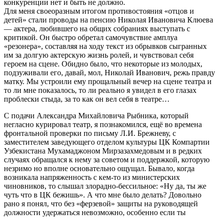
конкуренции нет и быть не должно.
Для меня своеоразным итогом противостояния «отцов и
детей» стали проводы на пенсию Николая Ивановича Клюева
— актера, любившего на общих собраниях выступать с
критикой. Он быстро обретал самочувствие амплуа
«резонера», составляя на ходу текст из обрывков сыгранных
им за долгую актерскую жизнь ролей, и чувствовал себя
героем на сцене. Обидно было, что некоторые из молодых,
подзуживали его, давай, мол, Николай Иванович, режь правду
матку. Мы устроили ему прощальный вечер на сцене театра и
то ли мне показалось, то ли реально я увидел в его глазах
проблески стыда, за то как он вел себя в театре…
С подачи Александра Михайловича Рыбника, который
негласно курировал театр, я познакомился, ещё во времена
фронтальной проверки по письму Л.И. Брежневу, с
заместителем заведующего отделом культуры ЦК Компартии
Узбекистана Мухамаджоном Мирзазахмедовым и в редких
случаях обращался к нему за советом и поддержкой, которую
незримо но вполне основательно ощущал. Бывало, когда
возникала напряженность с кем-то из министерских
чиновников, то слышал злорадно-бессильное: «Ну да, ты же
чуть что в ЦК бежишь». А что мне было делать? Довольно
рано я понял, что без «ферзевой» защиты на руководящей
должности удержаться невозможно, особенно если ты