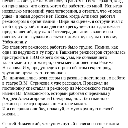
несколько лет уже на мою новую работу в Гостелерадио, когда
он признался, что опять хотел бы работать со мной. Испытав
несколько мгновений удовлетворения, я ответил, что «поезд
ушел» и назад дороги нет. Позже, когда Аппанов работал
режиссером в организации «Цирк на сцене», я сотрудничал с
этой структурой, писал для них трескучие стихи для начала
представлений, друзья в Гостелерадио записывали из на
пленку и они звучали в сельских домах культуры по всему
Узбекистану.
Без главного режиссера работать было трудно. Помню, как
одна из ведущих в ту пору в Ташкенте режиссеров стремилась
пристроить в ТЮЗ своего сына, увы, не обладавшего
талантами отца и матери, о чем меня оповестила Рахима
Назарова. И я, предупредив строго об этом секретаршу,
трусливо прятался от ее звонков…
Да, приглашались режиссеры на разовые постановки, о работе
в театре В.М. Стрижова я уже рассказал. Приезжал на
постановку спектакля и режиссер из Московского театра
имени Вл. Маяковского, который работал очередным у
Андрея Алексагдровича Гончарова, но… без главного
режиссера театр нормально жить не может.
И я совершил ошибку, пожалуй, самую крупную в своей
жизни…
Сергей Чижевский, уже упомянутый в связи со спектаклем