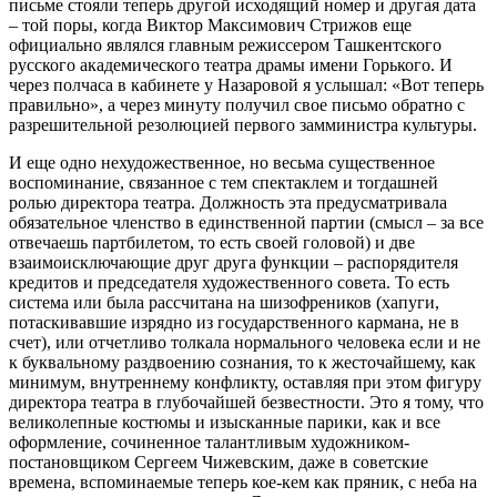
письме стояли теперь другой исходящий номер и другая дата
– той поры, когда Виктор Максимович Стрижов еще
официально являлся главным режиссером Ташкентского
русского академического театра драмы имени Горького. И
через полчаса в кабинете у Назаровой я услышал: «Вот теперь
правильно», а через минуту получил свое письмо обратно с
разрешительной резолюцией первого замминистра культуры.
И еще одно нехудожественное, но весьма существенное
воспоминание, связанное с тем спектаклем и тогдашней
ролью директора театра. Должность эта предусматривала
обязательное членство в единственной партии (смысл – за все
отвечаешь партбилетом, то есть своей головой) и две
взаимоисключающие друг друга функции – распорядителя
кредитов и председателя художественного совета. То есть
система или была рассчитана на шизофреников (хапуги,
потаскивавшие изрядно из государственного кармана, не в
счет), или отчетливо толкала нормального человека если и не
к буквальному раздвоению сознания, то к жесточайшему, как
минимум, внутреннему конфликту, оставляя при этом фигуру
директора театра в глубочайшей безвестности. Это я тому, что
великолепные костюмы и изысканные парики, как и все
оформление, сочиненное талантливым художником-
постановщиком Сергеем Чижевским, даже в советские
времена, вспоминаемые теперь кое-кем как пряник, с неба на