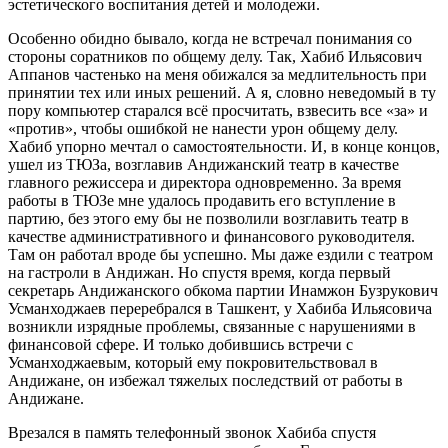
эстетического воспитания детей и молодежи.
Особенно обидно бывало, когда не встречал понимания со
стороны соратников по общему делу. Так, Хабиб Ильясович
Аппанов частенько на меня обижался за медлительность при
принятии тех или иных решений. А я, словно неведомый в ту
пору компьютер старался всё просчитать, взвесить все «за» и
«против», чтобы ошибкой не нанести урон общему делу.
Хабиб упорно мечтал о самостоятельности. И, в конце концов,
ушел из ТЮЗа, возглавив Андижанский театр в качестве
главного режиссера и директора одновременно. За время
работы в ТЮЗе мне удалось продавить его вступление в
партию, без этого ему бы не позволили возглавить театр в
качестве административного и финансового руководителя.
Там он работал вроде бы успешно. Мы даже ездили с театром
на гастроли в Андижан. Но спустя время, когда первый
секретарь Андижанского обкома партии Инамжон Бузрукович
Усманходжаев переребрался в Ташкент, у Хабиба Ильясовича
возникли изрядные проблемы, связанные с нарушениями в
финансовой сфере. И только добившись встречи с
Усманходжаевым, который ему покровительствовал в
Андижане, он избежал тяжелых последствий от работы в
Андижане.
Врезался в память телефонный звонок Хабиба спустя