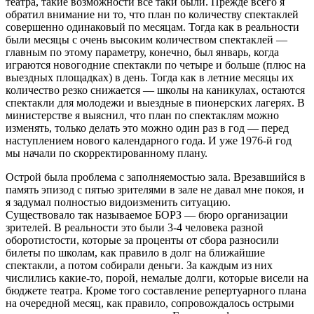
театра, такие возможности все таки были. Прежде всего я
обратил внимание ни то, что план по количеству спектаклей
совершенно одинаковый по месяцам. Тогда как в реальности
были месяцы с очень высоким количеством спектаклей —
главным по этому параметру, конечно, был январь, когда
играются новогодние спектакли по четыре и больше (плюс на
выездных площадках) в день. Тогда как в летние месяцы их
количество резко снижается — школы на каникулах, остаются
спектакли для молодежи и выездные в пионерских лагерях. В
министерстве я выяснил, что план по спектаклям можно
изменять, только делать это можно один раз в год — перед
наступлением нового календарного года. И уже 1976-й год
мы начали по скорректированному плану.
Острой была проблема с заполняемостью зала. Врезавшийся в
память эпизод с пятью зрителями в зале не давал мне покоя, и
я задумал полностью видоизменить ситуацию.
Существовало так называемое БОРЗ — бюро организации
зрителей. В реальности это были 3-4 человека разной
оборотистости, которые за проценты от сбора разносили
билеты по школам, как правило в долг на ближайшие
спектакли, а потом собирали деньги. За каждым из них
числились какие-то, порой, немалые долги, которые висели на
бюджете театра. Кроме того составление репертуарного плана
на очередной месяц, как правило, сопровождалось острыми