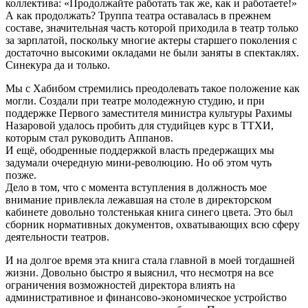
коллектива: «Продолжайте работать так же, как и работаете!»
А как продолжать? Труппа театра оставалась в прежнем
составе, значительная часть которой приходила в театр только
за зарплатой, поскольку многие актеры старшего поколения с
достаточно высокими окладами не были заняты в спектаклях.
Синекура да и только.
Мы с Хабибом стремились преодолевать такое положение как
могли. Создали при театре молодежную студию, и при
поддержке Первого заместителя министра культуры Рахимы
Назаровой удалось пробить для студийцев курс в ТТХИ,
которым стал руководить Аппанов.
И ещё, ободренные поддержкой власть предержащих мы
задумали очередную мини-революцию. Но об этом чуть
позже.
Дело в том, что с момента вступления в должность мое
внимание привлекла лежавшая на столе в директорском
кабинете довольно толстенькая книга синего цвета. Это был
сборник нормативных документов, охватывающих всю сферу
деятельности театров.
И на долгое время эта книга стала главной в моей тогдашней
жизни. Довольно быстро я выяснил, что несмотря на все
ограничения возможностей директора влиять на
административное и финансово-экономическое устройство