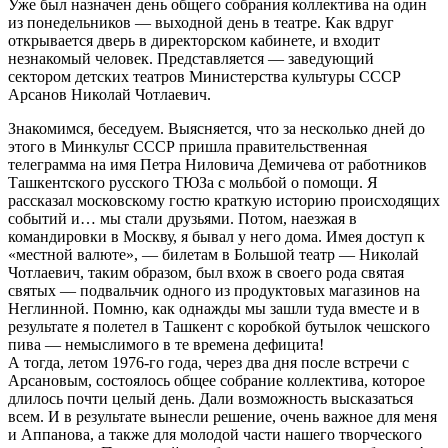
Уже был назначен день общего собрания коллектива на один
из понедельников — выходной день в театре. Как вдруг
открывается дверь в директорском кабинете, и входит
незнакомый человек. Представляется — заведующий
сектором детских театров Министерства культуры СССР
Арсанов Николай Чотлаевич.
Знакомимся, беседуем. Выясняется, что за несколько дней до
этого в Минкульт СССР пришла правительственная
телеграмма на имя Петра Ниловича Демичева от работников
Ташкентского русского ТЮЗа с мольбой о помощи. Я
рассказал московскому гостю краткую историю происходящих
событий и… мы стали друзьями. Потом, наезжая в
командировки в Москву, я бывал у него дома. Имея доступ к
«местной валюте», — билетам в Большой театр — Николай
Чотлаевич, таким образом, был вхож в своего рода святая
святых — подвальчик одного из продуктовых магазинов на
Неглинной. Помню, как однажды мы зашли туда вместе и в
результате я полетел в Ташкент с коробкой бутылок чешского
пива — немыслимого в те времена дефицита!
А тогда, летом 1976-го года, через два дня после встречи с
Арсановым, состоялось общее собрание коллектива, которое
длилось почти целый день. Дали возможность высказаться
всем. И в результате вынесли решение, очень важное для меня
и Аппанова, а также для молодой части нашего творческого