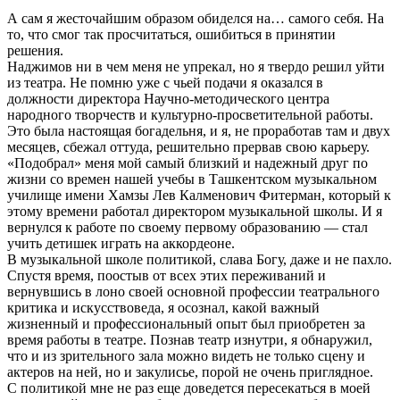
А сам я жесточайшим образом обиделся на… самого себя. На
то, что смог так просчитаться, ошибиться в принятии
решения.
Наджимов ни в чем меня не упрекал, но я твердо решил уйти
из театра. Не помню уже с чьей подачи я оказался в
должности директора Научно-методического центра
народного творчеств и культурно-просветительной работы.
Это была настоящая богадельня, и я, не проработав там и двух
месяцев, сбежал оттуда, решительно прервав свою карьеру.
«Подобрал» меня мой самый близкий и надежный друг по
жизни со времен нашей учебы в Ташкентском музыкальном
училище имени Хамзы Лев Калменович Фитерман, который к
этому времени работал директором музыкальной школы. И я
вернулся к работе по своему первому образованию — стал
учить детишек играть на аккордеоне.
В музыкальной школе политикой, слава Богу, даже и не пахло.
Спустя время, поостыв от всех этих переживаний и
вернувшись в лоно своей основной профессии театрального
критика и искусствоведа, я осознал, какой важный
жизненный и профессиональный опыт был приобретен за
время работы в театре. Познав театр изнутри, я обнаружил,
что и из зрительного зала можно видеть не только сцену и
актеров на ней, но и закулисье, порой не очень приглядное.
С политикой мне не раз еще доведется пересекаться в моей