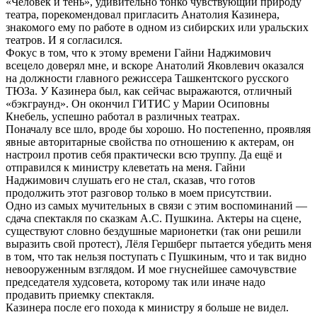
«Человек и тень», удивительно тонко чувствующий природу
театра, порекомендовал пригласить Анатолия Казинера,
знакомого ему по работе в одном из сибирских или уральских
театров. И я согласился.
Фокус в том, что к этому времени Гайни Наджимович
всецело доверял мне, и вскоре Анатолий Яковлевич оказался
на должности главного режиссера Ташкентского русского
ТЮЗа. У Казинера был, как сейчас выражаются, отличный
«бэкграунд». Он окончил ГИТИС у Марии Осиповны
Кнебель, успешно работал в различных театрах.
Поначалу все шло, вроде бы хорошо. Но постепенно, проявляя
явные авторитарные свойства по отношению к актерам, он
настроил против себя практически всю труппу. Да ещё и
отправился к министру клеветать на меня. Гайни
Наджимович слушать его не стал, сказав, что готов
продолжить этот разговор только в моем присутствии.
Одно из самых мучительных в связи с этим воспоминаний —
сдача спектакля по сказкам А.С. Пушкина. Актеры на сцене,
существуют словно бездушные марионетки (так они решили
выразить свой протест), Лёля Гершберг пытается убедить меня
в том, что так нельзя поступать с Пушкиным, что и так видно
невооруженным взглядом. И мое гнуснейшее самочувствие
председателя худсовета, которому так или иначе надо
продавить приемку спектакля.
Казинера после его похода к министру я больше не видел.