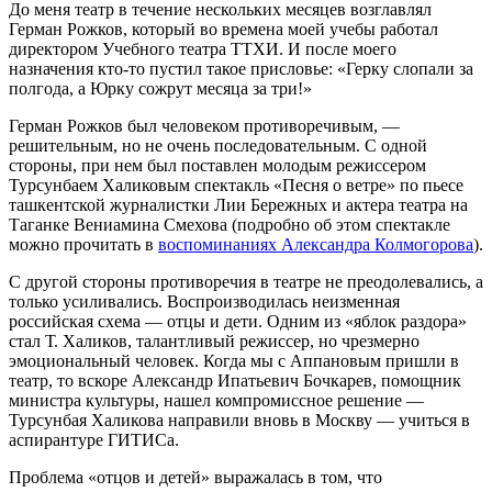
До меня театр в течение нескольких месяцев возглавлял
Герман Рожков, который во времена моей учебы работал
директором Учебного театра ТТХИ. И после моего
назначения кто-то пустил такое присловье: «Герку слопали за
полгода, а Юрку сожрут месяца за три!»
Герман Рожков был человеком противоречивым, —
решительным, но не очень последовательным. С одной
стороны, при нем был поставлен молодым режиссером
Турсунбаем Халиковым спектакль «Песня о ветре» по пьесе
ташкентской журналистки Лии Бережных и актера театра на
Таганке Вениамина Смехова (подробно об этом спектакле
можно прочитать в
воспоминаниях Александра Колмогорова
).
С другой стороны противоречия в театре не преодолевались, а
только усиливались. Воспроизводилась неизменная
российская схема — отцы и дети. Одним из «яблок раздора»
стал Т. Халиков, талантливый режиссер, но чрезмерно
эмоциональный человек. Когда мы с Аппановым пришли в
театр, то вскоре Александр Ипатьевич Бочкарев, помощник
министра культуры, нашел компромиссное решение —
Турсунбая Халикова направили вновь в Москву — учиться в
аспирантуре ГИТИСа.
Проблема «отцов и детей» выражалась в том, что