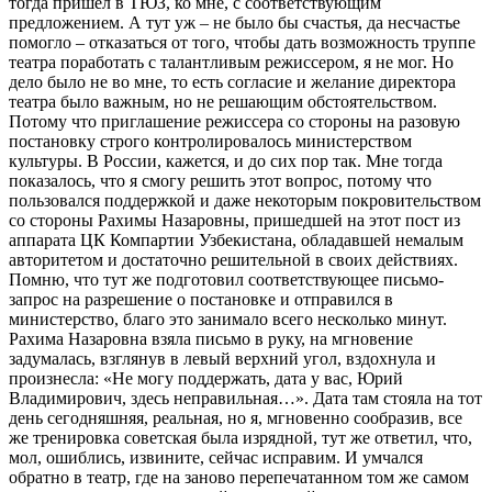
тогда пришел в ТЮЗ, ко мне, с соответствующим
предложением. А тут уж – не было бы счастья, да несчастье
помогло – отказаться от того, чтобы дать возможность труппе
театра поработать с талантливым режиссером, я не мог. Но
дело было не во мне, то есть согласие и желание директора
театра было важным, но не решающим обстоятельством.
Потому что приглашение режиссера со стороны на разовую
постановку строго контролировалось министерством
культуры. В России, кажется, и до сих пор так. Мне тогда
показалось, что я смогу решить этот вопрос, потому что
пользовался поддержкой и даже некоторым покровительством
со стороны Рахимы Назаровны, пришедшей на этот пост из
аппарата ЦК Компартии Узбекистана, обладавшей немалым
авторитетом и достаточно решительной в своих действиях.
Помню, что тут же подготовил соответствующее письмо-
запрос на разрешение о постановке и отправился в
министерство, благо это занимало всего несколько минут.
Рахима Назаровна взяла письмо в руку, на мгновение
задумалась, взглянув в левый верхний угол, вздохнула и
произнесла: «Не могу поддержать, дата у вас, Юрий
Владимирович, здесь неправильная…». Дата там стояла на тот
день сегодняшняя, реальная, но я, мгновенно сообразив, все
же тренировка советская была изрядной, тут же ответил, что,
мол, ошиблись, извините, сейчас исправим. И умчался
обратно в театр, где на заново перепечатанном том же самом