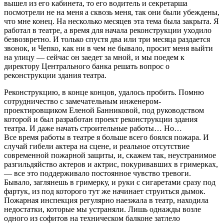
вышел из его кабинета, то его водитель и секретарша
посмотрели не на меня а сквозь меня, так они были убеждены,
что мне конец. На несколько месяцев эта тема была закрыта. Я
работал в театре, а время для начала реконструкции уходило
безвозвретно. И только спустя два или три месяца раздается
звонок, и Чепко, как ни в чем не бывало, просит меня выйти
на улицу — сейчас он заедет за мной, и мы поедем к
директору Центрального банка решать вопрос о
реконструкции здания театра.
Реконструкцию, в конце концов, удалось пробить. Помню
сотрудничество с замечательным инженером-
проектировщиком Еленой Банниковой, под руководством
которой и был разработан проект реконструкции здания
театра. И даже начать строительные работы… Но…
Все время работы в театре я больше всего боялся пожара. И
случай гибели актера на сцене, и реальное отсутствие
современной пожарной защиты, и, скажем так, неустранимое
разгильдяйство актеров и актрис, покуривавших в гримерках,
— все это поддерживало постоянное чувство тревоги.
Бывало, заглянешь в гримерку, и руки с сигаретами сразу под
фартук, из под которого тут же начинает струиться дымок.
Пожарная инспекция регулярно наезжала в театр, находила
недостатки, которые мы устраняли. Лишь однажды возле
одного из софитов на техническом балконе затлело