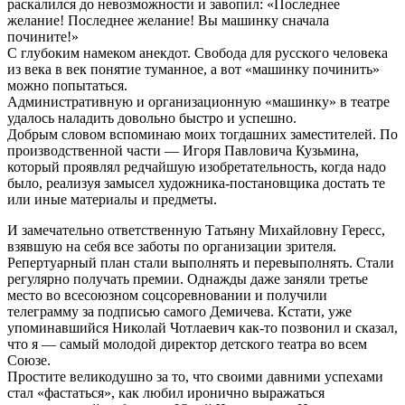
раскалился до невозможности и завопил: «Последнее
желание! Последнее желание! Вы машинку сначала
почините!»
С глубоким намеком анекдот. Свобода для русского человека
из века в век понятие туманное, а вот «машинку починить»
можно попытаться.
Административную и организационную «машинку» в театре
удалось наладить довольно быстро и успешно.
Добрым словом вспоминаю моих тогдашних заместителей. По
производственной части — Игоря Павловича Кузьмина,
который проявлял редчайшую изобретательность, когда надо
было, реализуя замысел художника-постановщика достать те
или иные материалы и предметы.
И замечательно ответственную Татьяну Михайловну Гересс,
взявшую на себя все заботы по организации зрителя.
Репертуарный план стали выполнять и перевыполнять. Стали
регулярно получать премии. Однажды даже заняли третье
место во всесоюзном соцсоревновании и получили
телеграмму за подписью самого Демичева. Кстати, уже
упоминавшийся Николай Чотлаевич как-то позвонил и сказал,
что я — самый молодой директор детского театра во всем
Союзе.
Простите великодушно за то, что своими давними успехами
стал «фастаться», как любил иронично выражаться