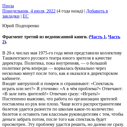
Проза
Понедельник, 4 июля, 2022
(4 года назад)
|
Добавить в
закладки
|
EC
Юрий Подпоренко
Фрагмент третий из недописанной книги. (
Часть 1
,
Часть
2
).
В 20-х числах мая 1975-го года меня представили коллективу
Ташкентского русского театра юного зрителя в качестве
директора. Политика, пока внутренняя, — о большой
политике речь впереди — ворвалась буквально через
несколько минут после того, как я оказался в директорском
кабинете.
Входят завтруппой и помреж и спрашивают: «Спектакль
играть или нет?» Я уточняю: «А в чём проблема?» Отвечают:
«В зале пять зрителей!» Отвечаю сразу: «Играть!»
Постепенно выясняю, что работа по организации зрителей
поставлена из рук вон плохо. Чаще всего распространителям
билетов удается разнести по школам какое-то количество
билетов и оставить там классным руководителям с тем, чтобы
деньги забрать потом, после того как спектакль будет
просмотрен. Эту проблему удастся решить, но далеко не сразу.