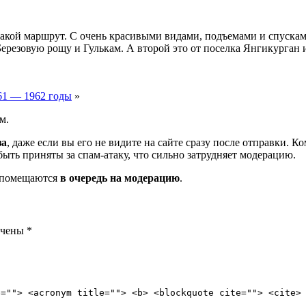
такой маршрут. С очень красивыми видами, подъемами и спуска
Березовую рощу и Гулькам. А второй это от поселка Янгикурган
61 — 1962 годы
»
м.
за
, даже если вы его не видите на сайте сразу после отправки. 
ть приняты за спам-атаку, что сильно затрудняет модерацию.
и помещаются
в очередь на модерацию
.
ечены
*
e=""> <acronym title=""> <b> <blockquote cite=""> <cite>