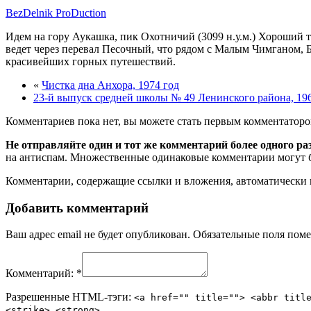
BezDelnik ProDuction
Идем на гору Аукашка, пик Охотничий (3099 н.у.м.) Хороший 
ведет через перевал Песочный, что рядом с Малым Чимганом, 
красивейших горных путешествий.
«
Чистка дна Анхора, 1974 год
23-й выпуск средней школы № 49 Ленинского района, 19
Комментариев пока нет, вы можете стать первым комментаторо
Не отправляйте один и тот же комментарий более одного ра
на антиспам. Множественные одинаковые комментарии могут бы
Комментарии, содержащие ссылки и вложения, автоматическ
Добавить комментарий
Ваш адрес email не будет опубликован.
Обязательные поля пом
Комментарий:
*
Разрешенные HTML-тэги:
<a href="" title=""> <abbr titl
<strike> <strong>