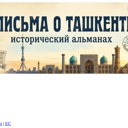
и
|
EC