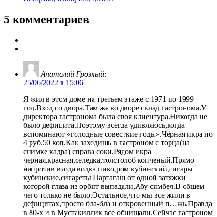
5 комментариев
Анатолий Грозный
:
25/06/2022 в 15:06
Я жил в этом доме на третьем этаже с 1971 по 1999
год.Вход со двора.Там же во дворе склад гастронома.У
директора гастронома была своя клиентура.Никогда не
было дефицита.Поэтому всегда удивляюсь,когда
вспоминают «голодные совесткие годы».Чёрная икра по
4 руб.50 коп.Как заходишь в гастроном с торца(на
снимке кадра) справа соки.Рядом икра
черная,красная,селедка,толстолоб копченый.Прямо
напротив входа водка,пиво,ром кубинский,сигары
кубинские,сигареты Партагаш от одной затяжки
которой глаза из орбит выпадали,Абу симбел.В общем
чего только не было.Остальное,что мы все жили в
дефицитах,просто бла-бла и откровенный п…жь.Правда
в 80-х и в Мустакиллик все обнищали.Сейчас гастроном