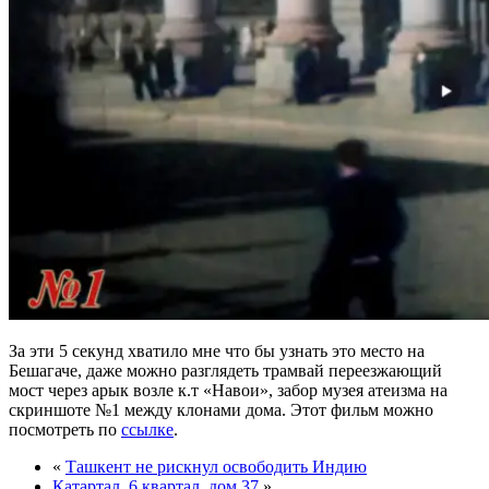
За эти 5 секунд хватило мне что бы узнать это место на
Бешагаче, даже можно разглядеть трамвай переезжающий
мост через арык возле к.т «Навои», забор музея атеизма на
скриншоте №1 между клонами дома. Этот фильм можно
посмотреть по
ссылке
.
«
Ташкент не рискнул освободить Индию
Катартал, 6 квартал, дом 37
»