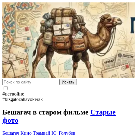
Искать
#нетвойне
#bizgatozahavokerak
Бешагач в старом фильме
Старые
фото
Бешагач
Кино
Трамвай
Ю. Голубев