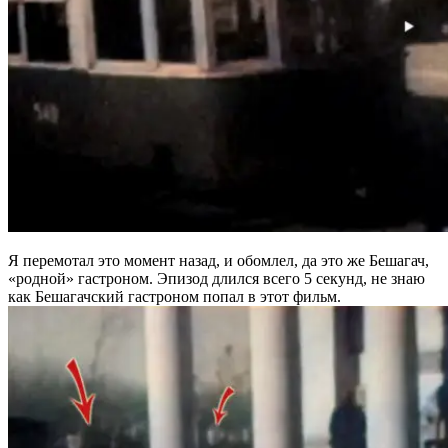
Я перемотал это момент назад, и обомлел, да это же Бешагач,
«родной» гастроном. Эпизод длился всего 5 секунд, не знаю
как Бешагачский гастроном попал в этот фильм.