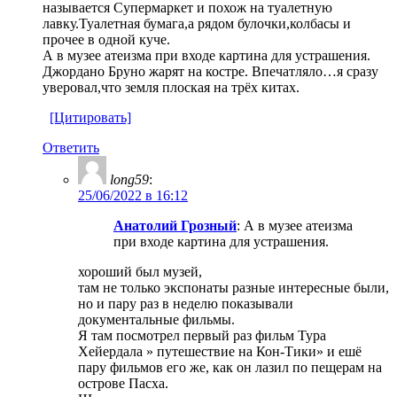
называется Супермаркет и похож на туалетную
лавку.Туалетная бумага,а рядом булочки,колбасы и
прочее в одной куче.
А в музее атеизма при входе картина для устрашения.
Джордано Бруно жарят на костре. Впечатляло…я сразу
уверовал,что земля плоская на трёх китах.
[Цитировать]
Ответить
long59
:
25/06/2022 в 16:12
Анатолий Грозный
: А в музее атеизма
при входе картина для устрашения.
хороший был музей,
там не только экспонаты разные интересные были,
но и пару раз в неделю показывали
документальные фильмы.
Я там посмотрел первый раз фильм Тура
Хейердала » путешествие на Кон-Тики» и ешё
пару фильмов его же, как он лазил по пещерам на
острове Пасха.