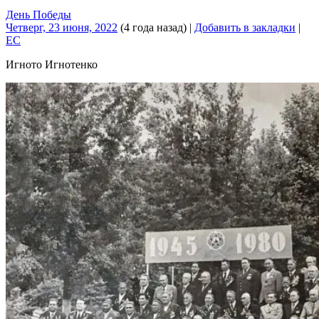
День Победы
Четверг, 23 июня, 2022
(4 года назад)
|
Добавить в закладки
|
EC
Игното Игнотенко