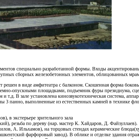
лементов специально разработанной формы. Входы акцентирова
рупных сборных железобетонных элементов, облицованных мра
т решен в виде амфитеатра с балконом. Скошенная форма боковы
емно-опускными площадками, подъемник фуры президиума, сцен
 т.д. В зале установлена кинозвукотехническая система, аппара
ны 3 панно, выполненные из естественных камней в технике фл
в), в экстерьере зрительного зала
), резьба по дереву (нар. мастер К. Хайдаров, Д. Файзуллаев).
лилов, А. Ильхамов), на торцовых стендах керамические блюда(х
Ташкентский фарфоровый завод). В облике и отделке здания отр