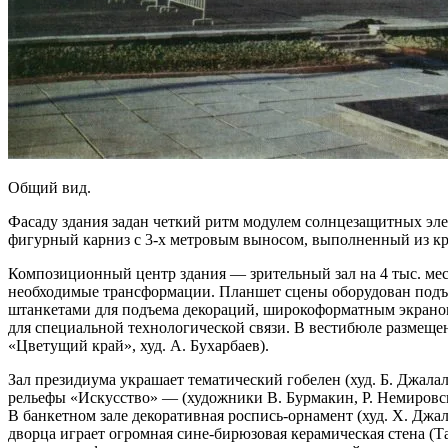
Общий вид.
Фасаду здания задан четкий ритм модулем солнцезащитных э
фигурный карниз с 3-х метровым выносом, выполненный из к
Композиционный центр здания — зрительный зал на 4 тыс. мес
необходимые трансформации. Планшет сцены оборудован подъ
штанкетами для подъема декораций, широкоформатным экраном и
для специальной технологической связи. В вестибюле размеще
«Цветущий край», худ. А. Бухарбаев).
Зал президиума украшает тематический гобелен (худ. Б. Джалало
рельефы «Искусство» — (художники В. Бурмакин, Р. Немировский
В банкетном зале декоративная роспись-орнамент (худ. Х. Джа
дворца играет огромная сине-бирюзовая керамическая стена (