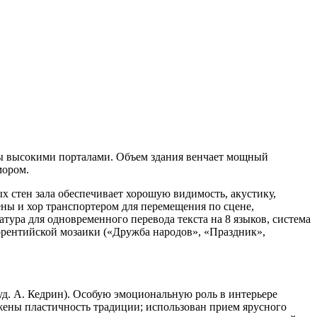
ны высокими порталами. Объем здания венчает мощный
мором.
х стен зала обеспечивает хорошую видимость, акустику,
ы и хор транспортером для перемещения по сцене,
тура для одновременного перевода текста на 8 языков, система
орентийской мозаики («Дружба народов», «Праздник»,
уд. А. Кедрин). Особую эмоциональную роль в интерьере
ажены пластичность традиции; использован прием ярусного