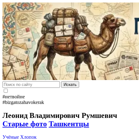
Искать
#нетвойне
#bizgatozahavokerak
Леонид Владимирович Румшевич
Старые фото
Ташкентцы
Учёные
Хлопок