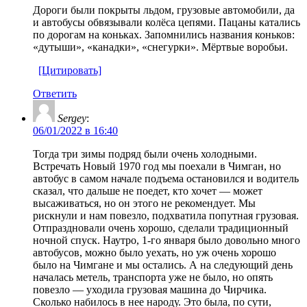
Дороги были покрыты льдом, грузовые автомобили, да
и автобусы обвязывали колёса цепями. Пацаны катались
по дорогам на коньках. Запомнились названия коньков:
«дутыши», «канадки», «снегурки». Мёртвые воробьи.
[Цитировать]
Ответить
Sergey
:
06/01/2022 в 16:40
Тогда три зимы подряд были очень холодными.
Встречать Новый 1970 год мы поехали в Чимган, но
автобус в самом начале подъема остановился и водитель
сказал, что дальше не поедет, кто хочет — может
высаживаться, но он этого не рекомендует. Мы
рискнули и нам повезло, подхватила попутная грузовая.
Отпраздновали очень хорошо, сделали традиционный
ночной спуск. Наутро, 1-го января было довольно много
автобусов, можно было уехать, но уж очень хорошо
было на Чимгане и мы остались. А на следующий день
началась метель, транспорта уже не было, но опять
повезло — уходила грузовая машина до Чирчика.
Сколько набилось в нее народу. Это была, по сути,