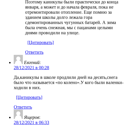
Поэтому каникулы были практически до конца
января, а может и до начала февраля, пока не
отремонтировали отопление. Еще помню за
зданием школы долго лежала гора
сдемонтированных чугунных батарей. А зима
была очень снежная, мы с пацанами целыми
днями проводили на улице.
[Цитировать]
Ответить
Евгений
:
28/12/2021 в 00:28
Да,каникулы в школе продлили дней на десять,снега
было что называется «по колено».У кого были валенки-
ходили в них.
[Цитировать]
Ответить
Ящеров
:
28/12/2021 в 06:33