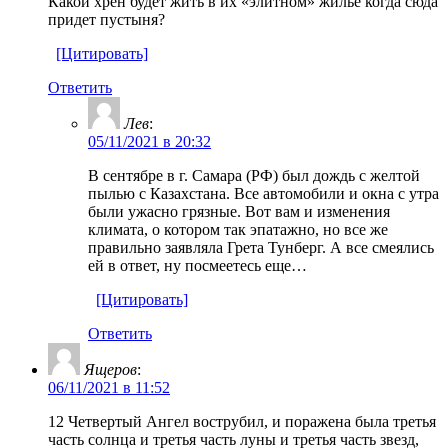
Какой хрен будет жить в их «элитном» жилье когда сюда
придет пустыня?
[Цитировать]
Ответить
Лев
:
05/11/2021 в 20:32
В сентябре в г. Самара (РФ) был дождь с желтой
пылью с Казахстана. Все автомобили и окна с утра
были ужасно грязные. Вот вам и изменения
климата, о котором так эпатажно, но все же
правильно заявляла Грета Тунберг. А все смеялись
ей в ответ, ну посмеетесь еще…
[Цитировать]
Ответить
Ящеров
:
06/11/2021 в 11:52
12 Четвертый Ангел вострубил, и поражена была третья
часть солнца и третья часть луны и третья часть звезд,