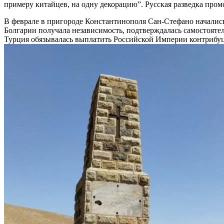
примеру китайцев, на одну декорацию”. Русская разведка про
В феврале в пригороде Константинополя Сан-Стефано начались
Болгарии получала независимость, подтверждалась самостояте
Турция обязывалась выплатить Российской Империи контрибуц