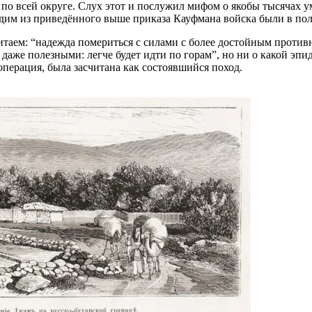
 по всей округе. Слух этот и послужил мифом о якобы тысячах 
идим из приведённого выше приказа Кауфмана войска были в по
итаем: “надежда помериться с силами с более достойным противн
аже полезными: легче будет идти по горам”, но ни о какой эпиде
операция, была засчитана как состоявшийся поход.