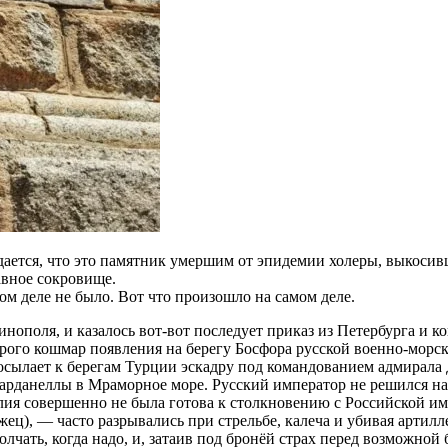
дается, что это памятник умершим от эпидемии холеры, выкоси
авное сокровище.
м деле не было. Вот что произошло на самом деле.
инополя, и казалось вот-вот последует приказ из Петербурга и 
рого кошмар появления на берегу Босфора русской военно-морско
сылает к берегам Турции эскадру под командованием адмирала Д
Дарданеллы в Мраморное море. Русский император не решился на
лия совершенно не была готова к столкновению c Российской и
жец), — часто разрывались при стрельбе, калеча и убивая артил
лчать, когда надо, и, затаив под бронёй страх перед возможной