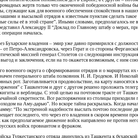
громадных жертв только что оконченной победоносной войны был
ы, служащие как для военного обеспечения спокойствия в наших
нашими и высылкой отрядов к известным пунктам сделать такое 
е силы её в этой стране”. Иными словами, предполагалось не во
представил Александру II “Доклад по Главному штабу о мерах, п
 операции началась.
ез Бухарские владения – эмир уже давно примирился с должност
 от Петро-Александровска, через Герат и со стороны Ферганск
матической миссией генерал Столетов со следующими инструкци
выгод и заключения, если на то окажется возможным, с ним сою
ого военного округа о сформировании отрядов и о маршрутах и
начен генерального штаба полковник Н. И. Гродеков. И Николай
вных рот. Заготавливается продовольствие, на карту наносятся
торжения” с Ташкентом и друг с другом решено проложить теле
игиты и верблюды. С этой целью на почтовом тракте от Ташкен
ычайной секретности. Все распоряжения из столицы приходили п
оходом на Аму-дарью”. Но вскоре тайна раскрылась. Когда нача
рамму: “По экстренной надобности выслать почтою последние дв
вещает последнего, что через его владения в скором времени п
ак как предполагаемое движение войск направлено не против не
 русских войск провиантом и фуражом.
войска Туркестанского отряда двинулись из Ташкента к бухарско