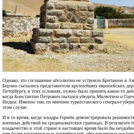
Однако, это соглашение абсолютно не устроило Британию и Авс
Берлин съехались представители крупнейших европейских держ
Петербургу, в этих условиях, нужно было принять какие-то де
когда Константин Петрович пытался убедить Милютина и Горч
Индии. Именно там, по мнению туркестанского генерал-губерн
этом случае.
И в то время, когда эскадра Горнби демонстрировала решимост
военных действий на среднеазиатских границах. В результате
владычество в этой стране в настоящее время было бы неудобн
еще более настоятельных потребностей, обусловленных настоя