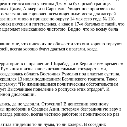
средоточился около урочища Джам на бухарской границе.
чищах Джам, Анжерли и Сарыпуль. Увиденное произвело на
 остался вполне доволен всем виденным: места для лагерей
занным мною в приказе по округу 14 мая сего года № 118,
нах) вкусная и питательная, а квас в 17-м батальоне такой, что
т щеголяет изысканною чистотою. Видно, что ко всему была
вили мне, что никто их не обижает и что они хорошо торгуют.
й, всегда хорошо будут драться с врагами, когда
территории в направлении Ширабада, а в Берлине тем временем
и Румыния признавались независимыми государствами,
оздавалась область Восточная Румелия под властью султана,
вершился 13 июля подписанием Берлинского трактата. Такое
леграмму: “По изменившимся политическим обстоятельствам
дует Высочайшее повеление о роспуске этих отрядов”. И
янной дислокации.
улись, да не ударили. Струсили? В донесении военному
е мы приобрели в Средней Азии, потеряем безграничную веру в
всегда ровною, всегда честною работою и политикою; но раз
атила эпидемия то ли чумы, то ли холеры. В соседних