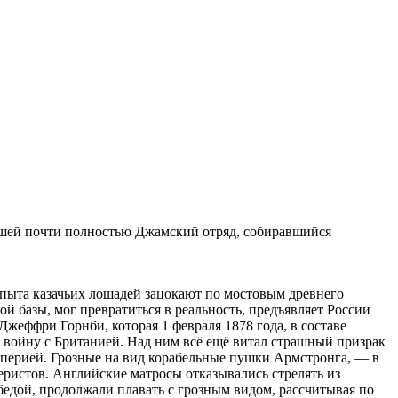
вшей почти полностью Джамский отряд, собиравшийся
копыта казачьих лошадей зацокают по мостовым древнего
й базы, мог превратиться в реальность, предъявляет России
жеффри Горнби, которая 1 февраля 1878 года, в составе
 войну с Британией. Над ним всё ещё витал страшный призрак
мперией. Грозные на вид корабельные пушки Армстронга, — в
леристов. Английские матросы отказывались стрелять из
 бедой, продолжали плавать с грозным видом, рассчитывая по