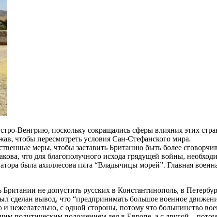
тро-Венгрию, поскольку сокращались сферы влияния этих стран.
ав, чтобы пересмотреть условия Сан-Стефанского мира.
йственные меры, чтобы заставить Британию быть более сговорчи
акова, что для благополучного исхода грядущей войны, необхо
атора была ахиллесова пята “Владычицы морей”. Главная военна
ь Британии не допустить русских в Константинополь, в Петербу
 был сделан вывод, что “предпринимать большое военное движен
о и нежелательно, с одной стороны, потому что большинство во
щим политическим положением дел в Европе, а с другой – пото