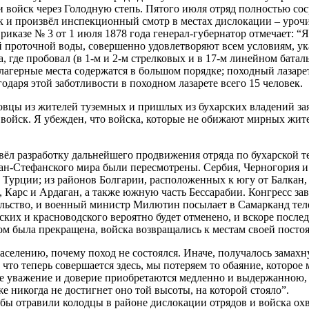
и войск через Голодную степь. Пятого июля отряд полностью со
к и произвёл инспекционный смотр в местах дислокации – уро
иказе № 3 от 1 июля 1878 года генерал-губернатор отмечает: “Я
проточной воды, совершенно удовлетворяют всем условиям, ука
где пробовал (в 1-м и 2-м стрелковых и в 17-м линейном батальо
лагерные места содержатся в большом порядке; походный лазаре
одаря этой заботливости в походном лазарете всего 15 человек.
овцы из жителей туземных и пришлых из бухарских владений зая
ойск. Я убежден, что войска, которые не обижают мирных жителе
 вёл разработку дальнейшего продвижения отряда по бухарской 
Сан-Стефанского мира были пересмотрены. Сербия, Черногория 
урции; из районов Болгарии, расположенных к югу от Балкан, с
 Карс и Ардаган, а также южную часть Бессарабии. Конгресс за
тельство, и военный министр Милютин посылает в Самарканд те
ких и красноводского вероятно будет отменено, и вскоре после
м была прекращена, войска возвращались к местам своей посто
аселению, почему поход не состоялся. Иначе, получалось замахн
 что теперь совершается здесь, мы потеряем то обаяние, которо
ое уважение и доверие приобретаются медленно и выдержанною, 
же никогда не достигнет оно той высоты, на которой стояло”.
обы отравили колодцы в районе дислокации отрядов и войска охв