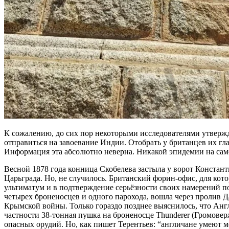
К сожалению, до сих пор некоторыми исследователями утверж
отправиться на завоевание Индии. Отобрать у британцев их гл
Информация эта абсолютно неверна. Никакой эпидемии на само
Весной 1878 года конница Скобелева застыла у ворот Констант
Царьграда. Но, не случилось. Британский форин-офис, для кото
ультиматум и в подтверждение серьёзности своих намерений по
четырех броненосцев и одного парохода, вошла через пролив 
Крымской войны. Только гораздо позднее выяснилось, что Анг
частности 38-тонная пушка на броненосце Thunderer (Громовер
опасных орудий. Но, как пишет Терентьев: “англичане умеют мо