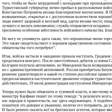
того, чтобы не было затруднений с колодцами при прохождени
Туркестанский губернатор лично прибыл в расположение войс
Константин Петровича весьма благоприятное впечатление. В Пр
возвышенные, открытые и с достаточным количеством хорошей 
люди имеют здоровый и веселый вид, одеты весьма чисто; пища, 
лучшего и желать невозможно; служба отправляется исправно: 
приложена особенная заботливость войскового начальства. Благ
Не могу не упомянуть здесь также, что опрошенные мною торг
Это также свидетельствует о хорошем нравственном состоянии в
обязательства того потребуют”.
Итак, войска застыли в ожидании приказа наступать, Гродеков
продолжался конгресс. После ожесточённых дебатов условия 
Болгария получала автономию, но Македония была возвращена Т
но с административной автономией. Россия приобретала Батум,
решение удовлетворило в какой-то степени российское прави
предполагавшееся наступательное движение отрядов туркестанс
действительно, 19 июля демонстрация наступления Императоро
Теперь нужно было объяснить и туземной власти, и местному н
министру Кауфман пишет по этому поводу: “в результате всего,
нас народов и правительств, нас здесь окружающих. А подобн
пошатнув это доверие и уважение, нелегко его поправить, да у
И было решено свалить всё на британских агентов, которые як