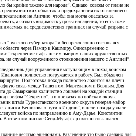
о бы крайне тяжело для народа”. Однако, совсем от плана не
 среднеазиатских областях и предохранения их от внешнего
впечатление на Англию, чтобы она могла опасаться за
евать, а создать видимость угрозы нападения, то есть тоже
ринимаемых на среднеазиатских границах на случай разрыва с
ью “русского губернатора” и беспрекословно соглашался
ой области через Памир к Кашмиру. Одновременно с
ями: “скрепление с афганским эмиром наших дружественных
за, на случай вооружённого столкновения нашего с Англией”.
х следования. Для управления выступающим в поход войском
 Иванович полностью погружается в работу. Был объявлен
 маршруты. Подготовка похода полностью ложится на плечи
графную связь между Ташентом, Маргеланом и Верным. Для
та до Самарканда количество лошадей на каждой станции
од грифом “Секретно”, а в приказах по войскам округа
льник штаба Туркестанского военного округа генерал-майор
е записки Венюкова о пути в Индию”, о цели похода узнали
роследуют войска по направлению к Аму-Дарье. Константин
го. В ответном письме Сеид-Музаффар охотно соглашался
й границе десятью эшелонами. Разделение это было сделано для