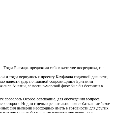
 Тогда Бисмарк предложил себя в качестве посредника, и в
вой и тогда вернулись к проекту Кауфмана годичной давности,
димо нанести удар по главной сокровищнице Британии —
я сила Англии, её военно-морской флот был бы бессилен в
рге собралось Особое совещание, для обсуждения вопроса
ие к стороне Индии с целью решительно поколебать английское
енных сил империи необходимо иметь в готовности для других,
му что оно повело бы к такому напряжению военных и