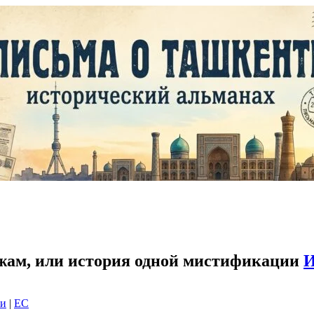
жам, или история одной мистификации
И
ки
|
EC