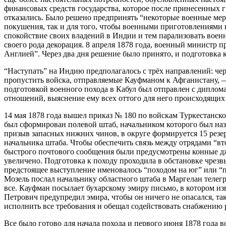
финансовых средств государства, которое после принесенных 
отказались. Было решено предпринять “некоторые военные мер
покушения, так и для того, чтобы военными приготовлениями 
спокойствие своих владений в Индии и тем парализовать военны
своего рода декорация. 8 апреля 1878 года, военный министр 
Англией”. Через два дня решение было принято, и подготовка к
“Наступать” на Индию предполагалось с трёх направлений: чер
пропустить войска, отправляемые Кауфманом к Афганистану, —
подготовкой военного похода в Кабул был отправлен с дипло
отношений, выяснение ему всех оттого для него происходящих 
14 мая 1878 года вышел приказ № 180 по войскам Туркестанск
был сформирован полевой штаб, начальником которого был наз
призыв запасных нижних чинов, в округе формируется 15 резер
начальника штаба. Чтобы обеспечить связь между отрядами “в
быстрого почтового сообщения были предусмотрены конные дж
увеличено. Подготовка к походу проходила в обстановке чрезв
предстоящее выступление именовалось “походом на юг” или “п
Мозель послал начальнику областного штаба в Маргелан телег
все. Кауфман посылает бухарскому эмиру письмо, в котором из
Петрович предупредил эмира, чтобы он ничего не опасался, т
исполнить все требования и обещал содействовать снабжению
Все было готово для начала похода и первого июня 1878 года 