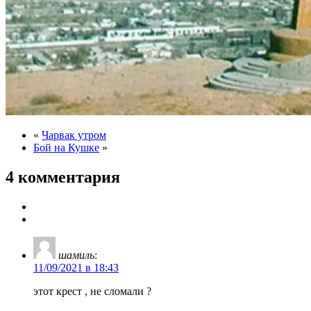
«
Чарвак утром
Бой на Кушке
»
4 комментария
шамиль
:
11/09/2021 в 18:43
этот крест , не сломали ?