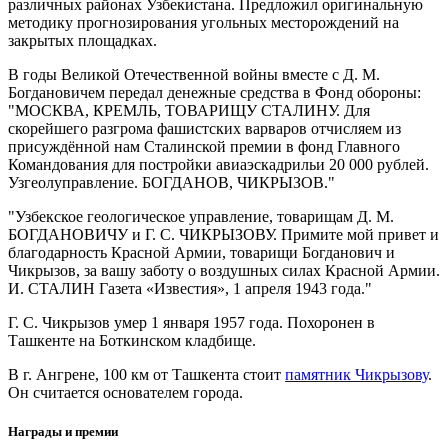
различных районах Узбекистана. Предложил оригинальную
методику прогнозирования угольных месторождений на
закрытых площадках.
В годы Великой Отечественной войны вместе с Д. М.
Богдановичем передал денежные средства в Фонд обороны:
МОСКВА, КРЕМЛЬ, ТОВАРИЩУ СТАЛИНУ. Для
скорейшего разгрома фашистских варваров отчисляем из
присуждённой нам Сталинской премии в фонд Главного
Командования для постройки авиаэскадрильи 20 000 рублей.
Узгеолуправление. БОГДАНОВ, ЧИКРЫЗОВ.
Узбекское геологическое управление, товарищам Д. М.
БОГДАНОВИЧУ и Г. С. ЧИКРЫЗОВУ. Примите мой привет и
благодарность Красной Армии, товарищи Богданович и
Чикрызов, за вашу заботу о воздушных силах Красной Армии.
И. СТАЛИН Газета «Известия», 1 апреля 1943 года.
Г. С. Чикрызов умер 1 января 1957 года. Похоронен в
Ташкенте на Боткинском кладбище.
В г. Ангрене, 100 км от Ташкента стоит
памятник Чикрызову
.
Он считается основателем города.
Награды и премии