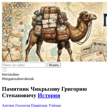
Искать
#нетвойне
#bizgatozahavokerak
Памятник Чикрызову Григорию
Степановичу
История
Ангрен
Геология
Памятник
Учёные