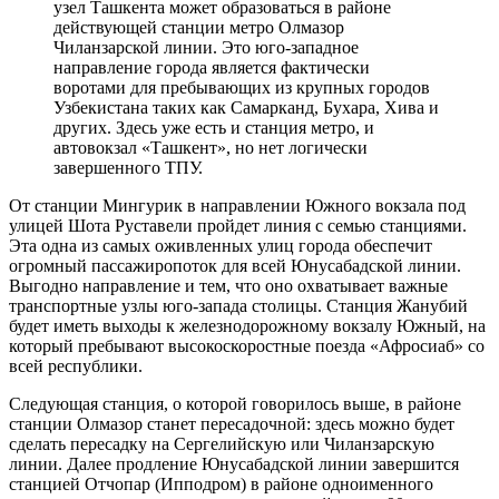
узел Ташкента может образоваться в районе
действующей станции метро Олмазор
Чиланзарской линии. Это юго-западное
направление города является фактически
воротами для пребывающих из крупных городов
Узбекистана таких как Самарканд, Бухара, Хива и
других. Здесь уже есть и станция метро, и
автовокзал «Ташкент», но нет логически
завершенного ТПУ.
От станции Мингурик в направлении Южного вокзала под
улицей Шота Руставели пройдет линия с семью станциями.
Эта одна из самых оживленных улиц города обеспечит
огромный пассажиропоток для всей Юнусабадской линии.
Выгодно направление и тем, что оно охватывает важные
транспортные узлы юго-запада столицы. Станция Жанубий
будет иметь выходы к железнодорожному вокзалу Южный, на
который пребывают высокоскоростные поезда «Афросиаб» со
всей республики.
Следующая станция, о которой говорилось выше, в районе
станции Олмазор станет пересадочной: здесь можно будет
сделать пересадку на Сергелийскую или Чиланзарскую
линии. Далее продление Юнусабадской линии завершится
станцией Отчопар (Ипподром) в районе одноименного