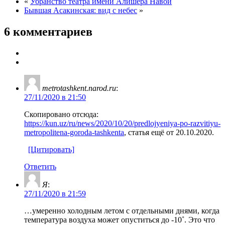
«
Убранство театра имени Алишера Навои
Бывшая Асакинская: вид с небес
»
6 комментариев
metrotashkent.narod.ru
:
27/11/2020 в 21:50
Скопировано отсюда:
https://kun.uz/ru/news/2020/10/20/predlojyeniya-po-razvitiyu-
metropolitena-goroda-tashkenta
, статья ещё от 20.10.2020.
[Цитировать]
Ответить
Я
:
27/11/2020 в 21:59
…умеренно холодным летом с отдельными днями, когда
температура воздуха может опуститься до -10˚. Это что