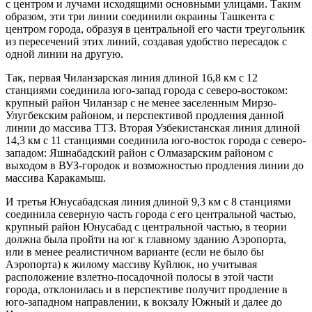
с центром и лучами исходящими основными улицами. Таким
образом, эти три линии соединили окраины Ташкента с
центром города, образуя в центральной его части треугольник
из пересечений этих линий, создавая удобство пересадок с
одной линии на другую.
Так, первая Чиланзарская линия длиной 16,8 км с 12
станциями соединила юго-запад города с северо-востоком:
крупный район Чиланзар с не менее заселенным Мирзо-
Улугбекским районом, и перспективой продления данной
линии до массива ТТЗ. Вторая Узбекистанская линия длиной
14,3 км с 11 станциями соединила юго-восток города с северо-
западом: Яшнабадский район с Олмазарским районом с
выходом в ВУЗ-городок и возможностью продления линии до
массива Каракамыш.
И третья Юнусабадская линия длиной 9,3 км с 8 станциями
соединила северную часть города с его центральной частью,
крупный район Юнусабад с центральной частью, в теории
должна была пройти на юг к главному зданию Аэропорта,
или в менее реалистичном варианте (если не было бы
Аэропорта) к жилому массиву Куйлюк, но учитывая
расположение взлетно-посадочной полосы в этой части
города, отклонилась и в перспективе получит продление в
юго-западном направлении, к вокзалу Южный и далее до