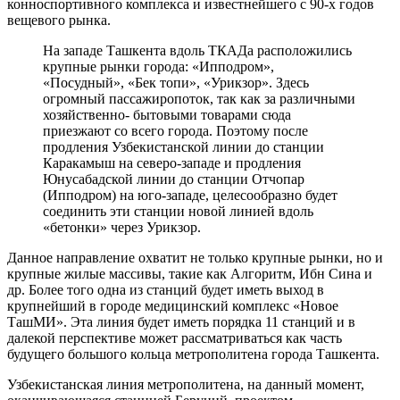
конноспортивного комплекса и известнейшего с 90-х годов
вещевого рынка.
На западе Ташкента вдоль ТКАДа расположились
крупные рынки города: «Ипподром»,
«Посудный», «Бек топи», «Урикзор». Здесь
огромный пассажиропоток, так как за различными
хозяйственно- бытовыми товарами сюда
приезжают со всего города. Поэтому после
продления Узбекистанской линии до станции
Каракамыш на северо-западе и продления
Юнусабадской линии до станции Отчопар
(Ипподром) на юго-западе, целесообразно будет
соединить эти станции новой линией вдоль
«бетонки» через Урикзор.
Данное направление охватит не только крупные рынки, но и
крупные жилые массивы, такие как Алгоритм, Ибн Сина и
др. Более того одна из станций будет иметь выход в
крупнейший в городе медицинский комплекс «Новое
ТашМИ». Эта линия будет иметь порядка 11 станций и в
далекой перспективе может рассматриваться как часть
будущего большого кольца метрополитена города Ташкента.
Узбекистанская линия метрополитена, на данный момент,