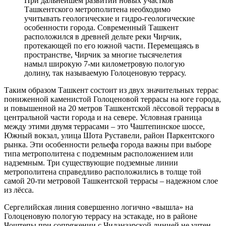
При дальнейшем развитии новых участков
Ташкентского метрополитена необходимо
учитывать геологические и гидро-геологические
особенности города. Современный Ташкент
расположился в древней дельте реки Чирчик,
протекающей по его южной части. Перемещаясь в
пространстве, Чирчик за многие тысячелетия
намыл широкую 7-ми километровую пологую
долину, так называемую Голоценовую террасу.
Таким образом Ташкент состоит из двух значительных террас
пониженной каменистой Голоценовой террасы на юге города,
и повышенной на 20 метров Ташкентской лёссовой террасы в
центральной части города и на севере. Условная граница
между этими двумя террасами – это Чаштепинское шоссе,
Южный вокзал, улица Шота Руставели, район Паркентского
рынка. Эти особенности рельефа города важны при выборе
типа метрополитена с подземным расположением или
надземным. Три существующие подземные линии
метрополитена справедливо расположились в толще той
самой 20-ти метровой Ташкентской террасы – надежном слое
из лёсса.
Сергелийская линия совершенно логично «вышла» на
Голоценовую пологую террасу на эстакаде, но в районе
Чоштепы при сопряжении с Чиланзарской линией не учтен