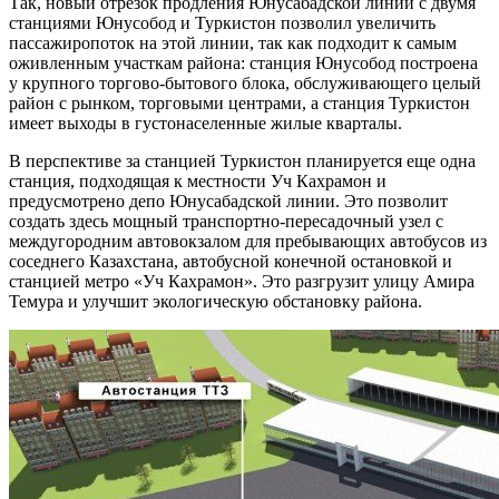
Так, новый отрезок продления Юнусабадской линии с двумя
станциями Юнусобод и Туркистон позволил увеличить
пассажиропоток на этой линии, так как подходит к самым
оживленным участкам района: станция Юнусобод построена
у крупного торгово-бытового блока, обслуживающего целый
район с рынком, торговыми центрами, а станция Туркистон
имеет выходы в густонаселенные жилые кварталы.
В перспективе за станцией Туркистон планируется еще одна
станция, подходящая к местности Уч Кахрамон и
предусмотрено депо Юнусабадской линии. Это позволит
создать здесь мощный транспортно-пересадочный узел с
междугородним автовокзалом для пребывающих автобусов из
соседнего Казахстана, автобусной конечной остановкой и
станцией метро «Уч Кахрамон». Это разгрузит улицу Амира
Темура и улучшит экологическую обстановку района.