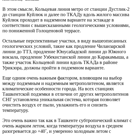
В этом смысле, Кольцевая линия метро от станции Дустлик-2
до станции Куйлюк и далее по ТКАДу вдоль жилого массива
Куйлюк проходит в надземном варианте на эстакаде в
соответствии с вышесказанными геологическими условиями,
по пониженной Голоценовой террасе.
Остальные перспективные участки, в виду вышеописанных
геологических условий, такие как продление Чиланзарской
линии до ТТЗ, продление Юнусабадской линии до Южного
вокзала, продление Узбекистанской линии до Каракамыша, а
также участок Кольцевой линии вдоль ТКАДа в районе
Урикзора, должны пройти в подземном варианте.
Еще одним очень важным фактором, влияющим на выбор
между подземным и надземным метрополитеном, является
климатические особенности города. На всех станциях
Ташкентской подземки в отличии от других метрополитенов
СНГ установлена уникальная система, которая позволяет
очистить воздух от пыли, увлажнить его и снизить
температуру.
Это очень важно так как в Ташкенте субтропический климат с
очень жарким летом, когда температура воздуха в среднем
разогревается до +40˚, и умеренно холодным летом с