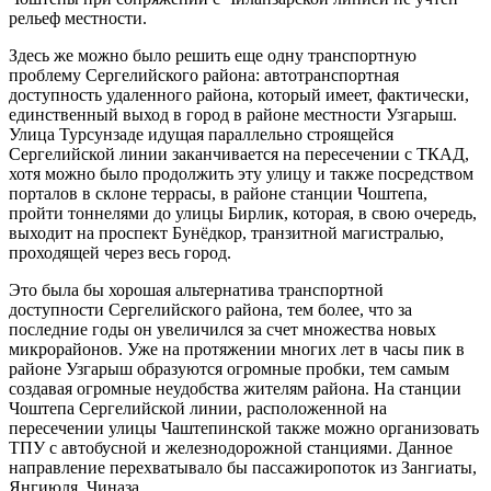
рельеф местности.
Здесь же можно было решить еще одну транспортную
проблему Сергелийского района: автотранспортная
доступность удаленного района, который имеет, фактически,
единственный выход в город в районе местности Узгарыш.
Улица Турсунзаде идущая параллельно строящейся
Сергелийской линии заканчивается на пересечении с ТКАД,
хотя можно было продолжить эту улицу и также посредством
порталов в склоне террасы, в районе станции Чоштепа,
пройти тоннелями до улицы Бирлик, которая, в свою очередь,
выходит на проспект Бунёдкор, транзитной магистралью,
проходящей через весь город.
Это была бы хорошая альтернатива транспортной
доступности Сергелийского района, тем более, что за
последние годы он увеличился за счет множества новых
микрорайонов. Уже на протяжении многих лет в часы пик в
районе Узгарыш образуются огромные пробки, тем самым
создавая огромные неудобства жителям района. На станции
Чоштепа Сергелийской линии, расположенной на
пересечении улицы Чаштепинской также можно организовать
ТПУ с автобусной и железнодорожной станциями. Данное
направление перехватывало бы пассажиропоток из Зангиаты,
Янгиюля, Чиназа.