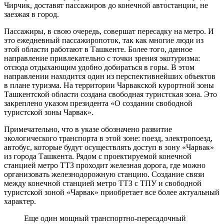
Чирчик, доставят пассажиров до конечной автостанции, не
заезжая в город.
Пассажиры, в свою очередь, совершат пересадку на метро. И
это ежедневный пассажиропоток, так как многие люди из
этой области работают в Ташкенте. Более того, данное
направление привлекательно с точки зрения экотуризма:
отсюда отдыхающим удобно добираться в горы. В этом
направлении находится один из перспективнейших объектов
в плане туризма. На территории Чарвакской курортной зоны
Ташкентской области создана свободная туристская зона. Это
закреплено указом президента «О создании свободной
туристской зоны Чарвак».
Примечательно, что в указе обозначено развитие
экологического транспорта в этой зоне: поезд, электропоезд,
автобус, которые будут осуществлять доступ в зону «Чарвак»
из города Ташкента. Рядом с проектируемой конечной
станцией метро ТТЗ проходит железная дорога, где можно
организовать железнодорожную станцию. Создание связи
между конечной станцией метро ТТЗ с ТПУ и свободной
туристской зоной «Чарвак» приобретает все более актуальный
характер.
Еще один мощный транспортно-пересадочный