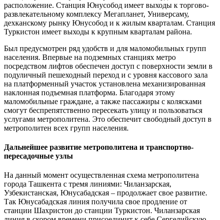
расположение. Станция Юнусобод имеет выходы к торгово-
развлекательному комплексу Мегапланет, Универсаму,
дехканскому рынку Юнусобод и к жилым кварталам. Станция
Туркистон имеет выходы к крупным кварталам района.
Был предусмотрен ряд удобств и для маломобильных групп
населения. Впервые на подземных станциях метро
посредством лифтов обеспечен доступ с поверхности земли в
подуличный пешеходный переход и с уровня кассового зала
на платформенный участок установлена механизированная
наклонная подъемная платформа. Благодаря этому
маломобильные граждане, а также пассажиры с колясками
смогут беспрепятственно пересекать улицу и пользоваться
услугами метрополитена. Это обеспечит свободный доступ в
метрополитен всех групп населения.
Дальнейшее развитие метрополитена и транспортно-
пересадочные узлы
На данный момент осуществленная схема метрополитена
города Ташкента с тремя линиями: Чиланзарская,
Узбекистанская, Юнусабадская – продолжает свое развитие.
Так Юнусабадская линия получила свое продление от
станции Шахристон до станции Туркистон. Чиланзарская
линия в скором времени присоединит к себе Сергелийскую