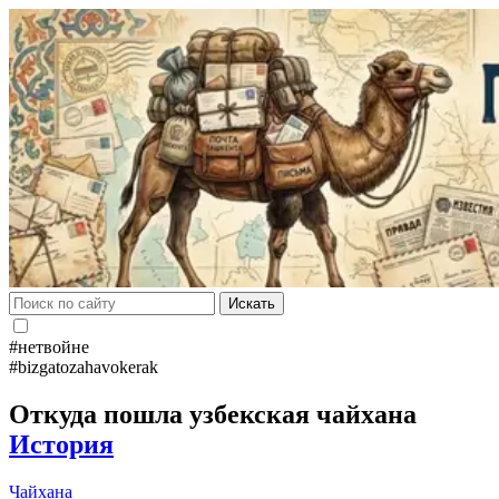
Искать
#нетвойне
#bizgatozahavokerak
Откуда пошла узбекская чайхана
История
Чайхана