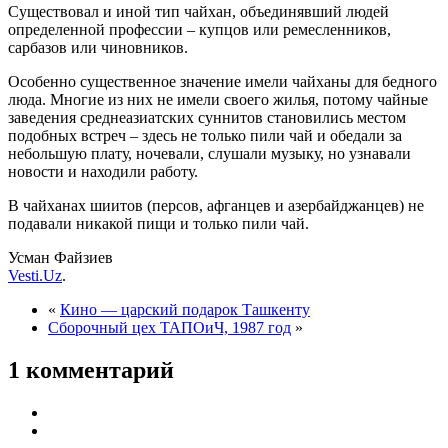
Существовал и иной тип чайхан, объединявший людей
определенной профессии – купцов или ремесленников,
сарбазов или чиновников.
Особенно существенное значение имели чайханы для бедного
люда. Многие из них не имели своего жилья, потому чайные
заведения среднеазиатских суннитов становились местом
подобных встреч – здесь не только пили чай и обедали за
небольшую плату, ночевали, слушали музыку, но узнавали
новости и находили работу.
В чайханах шиитов (персов, афганцев и азербайджанцев) не
подавали никакой пищи и только пили чай.
Усман Файзиев
Vesti.Uz
.
«
Кино — царский подарок Ташкенту
Сборочный цех ТАПОиЧ, 1987 год
»
1 комментарий