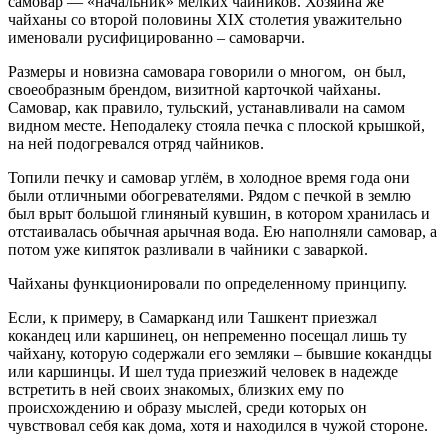
самовар — «начальник» мелких чайников. Хозяина же
чайханы со второй половины XIX столетия уважительно
именовали русифицированно – самоварчи.
Размеры и новизна самовара говорили о многом, он был,
своеобразным брендом, визитной карточкой чайханы.
Самовар, как правило, тульский, устанавливали на самом
видном месте. Неподалеку стояла печка с плоской крышкой,
на ней подогревался отряд чайников.
Топили печку и самовар углём, в холодное время года они
были отличными обогревателями. Рядом с печкой в землю
был врыт большой глиняный кувшин, в котором хранилась и
отстаивалась обычная арычная вода. Ею наполняли самовар, а
потом уже кипяток разливали в чайники с заваркой.
Чайханы функционировали по определенному принципу.
Если, к примеру, в Самарканд или Ташкент приезжал
кокандец или каршинец, он непременно посещал лишь ту
чайхану, которую содержали его земляки – бывшие кокандцы
или каршинцы. И шел туда приезжий человек в надежде
встретить в ней своих знакомых, близких ему по
происхождению и образу мыслей, среди которых он
чувствовал себя как дома, хотя и находился в чужой стороне.