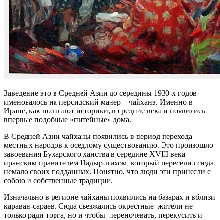
Заведение это в Средней Азии до середины 1930-х годов
именовалось на персидский манер – чайханэ. Именно в
Иране, как полагают историки, в средние века и появились
впервые подобные «питейные» дома.
В Средней Азии чайханы появились в период перехода
местных народов к оседлому существованию. Это произошло
завоевания Бухарского ханства в середине XVIII века
иранским правителем Надыр-шахом, который переселил сюда
немало своих подданных. Понятно, что люди эти принесли с
собою и собственные традиции.
Изначально в регионе чайханы появились на базарах и вблизи
караван-сараев. Сюда съезжались окрестные жители не
только ради торга, но и чтобы переночевать, перекусить и