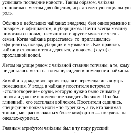
услышать последние новости. Таким образом, чайхана
становилась местом для общения, играя заметную социальную
роль.
Обычно в небольших чайханах владелец был одновременно и
поваром, и официантом, и уборщиком. Почти всегда хозяину
помогали сыновья, племянники и другие мужские члены
семьи. Когда чайхана разрасталась, то приглашались
официанты, повара, уборщик и музыканты. Как правило,
чайхану строили в тени деревьев, у водоема (хауза) с
прохладной водой.
Летом на улице рядом с чайханой ставили топчаны, а те, кому
не досталось места на топчане, сидели в помещении чайханы.
Зимой и в дождливое время года все перемещались внутрь
помещения. У входа в чайхану посетителя встречало
«столпотворение» обуви, которую нужно было снимать у
порога и дальше в помещение заходить босиком. Пол был
глиняный, его застилали войлоком. Посетители садились,
специфично поджав ноги «по-турецки», а те, кто занимал
топчан, мог расположиться более комфортно — полулежа на
одеялах-курпачах.
Главным атрибутом чайханы был в ту пору русский