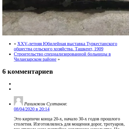
«
XXV-летняя Юбилейная выставка Туркестанского
общества сельского хозяйства. Ташкент, 1909
Строительство специализированной больницы в
Чиланзарском районе
»
6 комментариев
Рахимжон Султанов
:
08/04/2020 в 20:14
Это кирпичи конца 20-х, начало 30-х годов прошлого
столетия. Изготовлялись для мощения дорог, тротуаров,