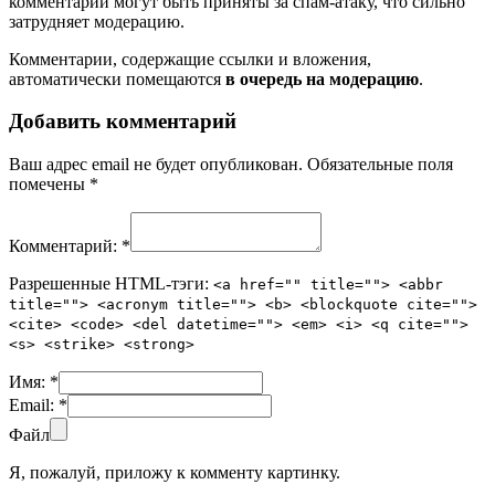
комментарии могут быть приняты за спам-атаку, что сильно
затрудняет модерацию.
Комментарии, содержащие ссылки и вложения,
автоматически помещаются
в очередь на модерацию
.
Добавить комментарий
Ваш адрес email не будет опубликован.
Обязательные поля
помечены
*
Комментарий:
*
Разрешенные HTML-тэги:
<a href="" title=""> <abbr
title=""> <acronym title=""> <b> <blockquote cite="">
<cite> <code> <del datetime=""> <em> <i> <q cite="">
<s> <strike> <strong>
Имя:
*
Email:
*
Файл
Я, пожалуй, приложу к комменту картинку.