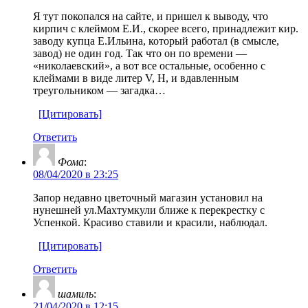
Я тут покопался на сайте, и пришел к выводу, что
кирпич с клеймом Е.И., скорее всего, принадлежит кир.
заводу купца Е.Ильина, который работал (в смысле,
завод) не один год. Так что он по времени —
«николаевский», а вот все остальные, особенно с
клеймами в виде литер V, Н, и вдавленным
треугольником — загадка…
[Цитировать]
Ответить
Фома
:
08/04/2020 в 23:25
Запор недавно цветочный магазин установил на
нунешней ул.Махтумкули ближе к перекрестку с
Успенкой. Красиво ставили и красили, наблюдал.
[Цитировать]
Ответить
шамиль
:
21/04/2020 в 12:15