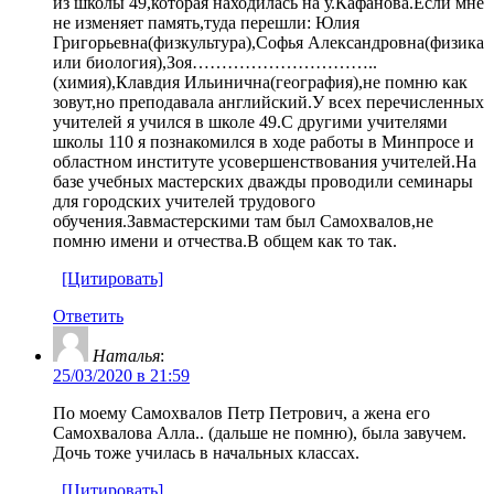
из школы 49,которая находилась на у.Кафанова.Если мне
не изменяет память,туда перешли: Юлия
Григорьевна(физкультура),Софья Александровна(физика
или биология),Зоя…………………………..
(химия),Клавдия Ильинична(география),не помню как
зовут,но преподавала английский.У всех перечисленных
учителей я учился в школе 49.С другими учителями
школы 110 я познакомился в ходе работы в Минпросе и
областном институте усовершенствования учителей.На
базе учебных мастерских дважды проводили семинары
для городских учителей трудового
обучения.Завмастерскими там был Самохвалов,не
помню имени и отчества.В общем как то так.
[Цитировать]
Ответить
Наталья
:
25/03/2020 в 21:59
По моему Самохвалов Петр Петрович, а жена его
Самохвалова Алла.. (дальше не помню), была завучем.
Дочь тоже училась в начальных классах.
[Цитировать]