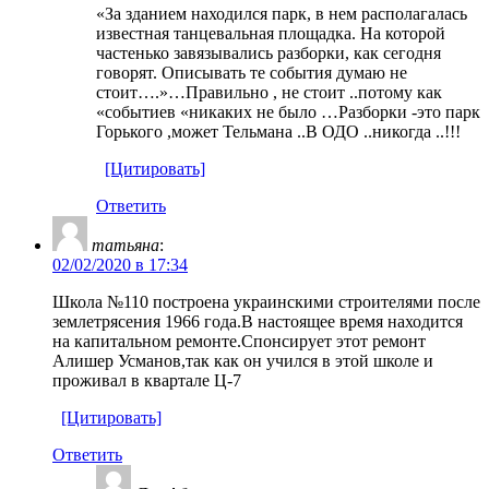
«За зданием находился парк, в нем располагалась
известная танцевальная площадка. На которой
частенько завязывались разборки, как сегодня
говорят. Описывать те события думаю не
стоит….»…Правильно , не стоит ..потому как
«событиев «никаких не было …Разборки -это парк
Горького ,может Тельмана ..В ОДО ..никогда ..!!!
[Цитировать]
Ответить
татьяна
:
02/02/2020 в 17:34
Школа №110 построена украинскими строителями после
землетрясения 1966 года.В настоящее время находится
на капитальном ремонте.Спонсирует этот ремонт
Алишер Усманов,так как он учился в этой школе и
проживал в квартале Ц-7
[Цитировать]
Ответить