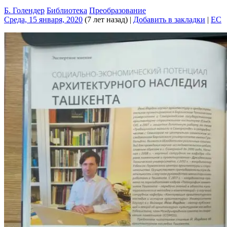
Б. Голендер
Библиотека
Преобразование
Среда, 15 января, 2020
(7 лет назад)
|
Добавить в закладки
|
EC