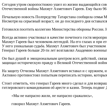
Сегодня утром скоропостижно ушел из жизни выдающийся сове
Отечественной войны Махмут Ахметович Гареев. Ему было 96 
Печальную новость Полпредству Татарстана сообщила семья М
Несмотря на серьезный возраст, он до последнего дня оставал
Готовился посетить коллегию Министерства обороны России. 
Всегда активно участвовал в качестве почетного гостя меропри
Махмут Гареев был человеком-легендой. На его глазах и при ег
У него уникальная судьба. Махмут Ахметович был участником ш
Генерал Гареев больше 20-ти лет возглавлял Академию военных
Он был душой и эмоциональным центром всех действий, связа
защищал историческую правду о Великой Отечественной войне
На защиту Отчизны Махмут Ахметович вставал и с оружием, и 
Активно противостоял попыткам переписать историю, которых,
Стоит отметить, что генерал Гареев много сделал и для возв
гитлеровского командования об аресте и казни. Теперь подви
«Мы не напрасно жили, не напрасно сражались»,
говорил Махмут Ахметович Гареев.