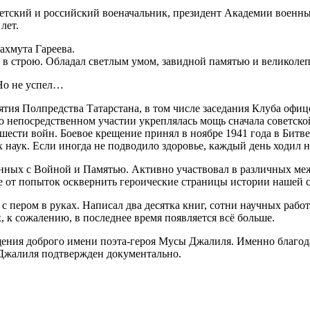
тский и российский военачальник, президент Академии военных
лет.
ахмута Гареева.
ся в строю. Обладал светлым умом, завидной памятью и великол
Но не успел…
ятия Полпредства Татарстана, в том числе заседания Клуба офиц
о непосредственном участии укреплялась мощь сначала советской
ести войн. Боевое крещение принял в ноябре 1941 года в Битве
 наук. Если иногда не подводило здоровье, каждый день ходил н
нных с Войной и Памятью. Активно участвовал в различных ме
 от попыток осквернить героические страницы истории нашей 
с пером в руках. Написал два десятка книг, сотни научных раб
 к сожалению, в последнее время появляется всё больше.
ращения доброго имени поэта-героя Мусы Джалиля. Именно благ
г Джалиля подтвержден документально.