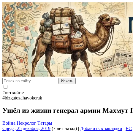
Искать
#нетвойне
#bizgatozahavokerak
Ушёл из жизни генерал армии Махмут 
Война
Некролог
Татары
Среда, 25 декабря, 2019
(7 лет назад)
|
Добавить в закладки
|
EC