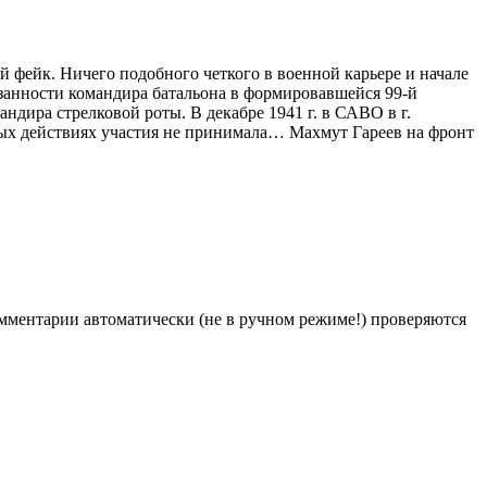
 фейк. Ничего подобного четкого в военной карьере и начале
язанности командира батальона в формировавшейся 99-й
ндира стрелковой роты. В декабре 1941 г. в САВО в г.
оевых действиях участия не принимала… Махмут Гареев на фронт
Комментарии автоматически (не в ручном режиме!) проверяются