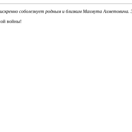
 искренно соболезнует родным и близким Махмута Ахметовича
ной войны!