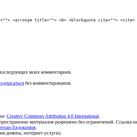
e=""> <acronym title=""> <b> <blockquote cite=""> <cite>
ля последующих моих комментариев.
подписаться
без комментирования.
ии:
Creative Commons Attribution 4.0 International
.
 распространение материалов разрешено без ограничений. Ссылка н
тепан Евдокимов
.
ия домена, интернет-услуги).