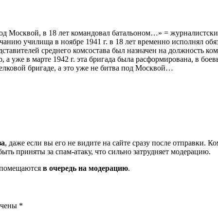
од Москвой, в 18 лет командовал батальоном…» = журналистский
анию училища в ноябре 1941 г. в 18 лет временно исполнял об
тавителей среднего комсостава был назначен на должность кома
, а уже в марте 1942 г. эта бригада была расформирована, в б
релковой бригаде, а это уже не битва под Москвой…
за
, даже если вы его не видите на сайте сразу после отправки. 
ть приняты за спам-атаку, что сильно затрудняет модерацию.
и помещаются
в очередь на модерацию
.
ечены
*