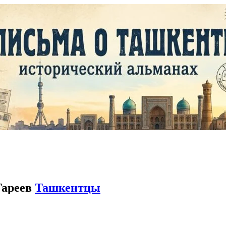
Гареев
Ташкентцы