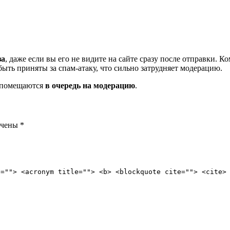
за
, даже если вы его не видите на сайте сразу после отправки. 
ть приняты за спам-атаку, что сильно затрудняет модерацию.
и помещаются
в очередь на модерацию
.
ечены
*
e=""> <acronym title=""> <b> <blockquote cite=""> <cite>