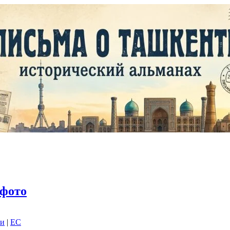
фото
ки
|
EC