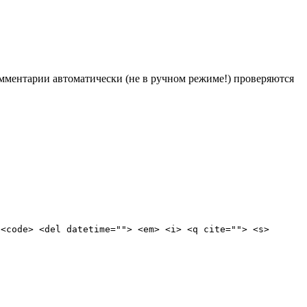
Комментарии автоматически (не в ручном режиме!) проверяются
 <code> <del datetime=""> <em> <i> <q cite=""> <s>