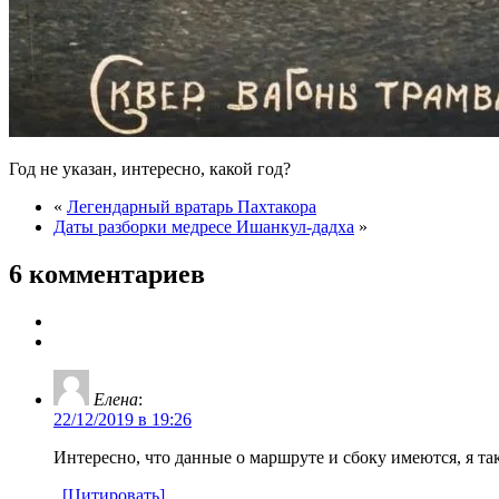
Год не указан, интересно, какой год?
«
Легендарный вратарь Пахтакора
Даты разборки медресе Ишанкул-дадха
»
6 комментариев
Eлена
:
22/12/2019 в 19:26
Интересно, что данные о маршруте и сбоку имеются, я так
[Цитировать]