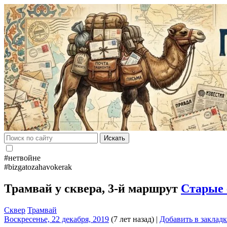
Искать
#нетвойне
#bizgatozahavokerak
Трамвай у cквера, 3-й маршрут
Старые 
Сквер
Трамвай
Воскресенье, 22 декабря, 2019
(7 лет назад)
|
Добавить в заклад