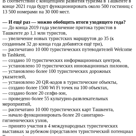
В соответствии с концепцией развития туризма в Ташкенте в
конце 2021 года будут функционировать около 500 гостиниц с
13 500 номерами на 30 000 мест.
— И ещё раз — можно обобщить итоги уходящего года?
— До конца 2019 года увеличение притока туристов в
Ташкенте до 1,1 млн туристов,
— увеличение новых туристских маршрутов до 35 (к
созданным 32 до конца года добавятся ещё три),
— распечатано 10 000 туристических путеводителей Welcome
to Tashkent,
— создано 10 туристических информационных центров,
— установлено 10 туристических инновационных пилонов,
— установлено более 100 туристических дорожных
указателей,
— установлено 20 QR-кодов в туристические объекты,
— создано более 1500 Wi Fi точек на 100 объектах,
— создано более 20 селфи-зон,
— проведено более 55 культурно-развлекательных
мероприятий,
— распечатано 10 000 туристических карт Ташкента,
— начало функционировать более 20 санитарно-
гигиенических узлов,
— принято участия в 4 международных туристических
выставках за рубежом (представлен туристический потенциал