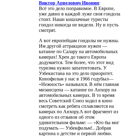
Виктор Арведович Ивонин
:
Всё это дело поправимое. В Европе,
уже давно в каждой луже своя гондола
стоит. Наши кишлачные туристы
гондол никогда не видели. Ну и пусть
смотрят.
А вот европейцам гондолы не нужны.
Им другой аттракцион нужен —
катание по Салару на автомобильных
камерах! Хрен до такого Европа
додумается. Тем более, что этот вид
туризма нужно запатентовать. У
Узбекистана на это дело приоритет.
Кинофильм у нас в 1966 годубыл—
«Нежность» назывался. В нём главная
мизансцена — катание по Анхору на
автомобильных камерах. В то время
весь Советский Союз ходил в кино
смотреть как ребята сплавляются на
камерах по Анхору.А вот фрагмент из
одного из отзывов об этом
удивительном фильме: — «Кто бы мог
подумать — Узбекфильм!.. Добрая
картина о детстве и первой любви.