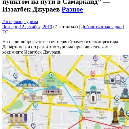
пунктом на пути в Самарканд” —
Иззатбек Джураев
Разное
Интервью
Туризм
Четверг, 12 декабря, 2019
(7 лет назад)
|
Добавить в закладки
|
EC
На наши вопросы отвечает первый заместитель директора
Департамента по развитию туризма при ташкентском
хокимияте Иззатбек Джураев.