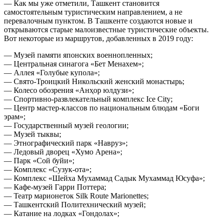
— Как мы уже отметили, Ташкент становится
самостоятельным туристическим направлением, а не
перевалочным пунктом. В Ташкенте создаются новые и
открываются старые малоизвестные туристические объекты.
Вот некоторые из маршрутов, добавленных в 2019 году:
— Музей памяти японских военнопленных;
— Центральная синагога «Бет Mенахем»;
— Аллея «Голубые купола»;
— Свято-Троицкий Никольский женский монастырь;
— Колесо обозрения «Анҳор юлдузи»;
— Спортивно-развлекательный комплекс Ice City;
— Центр мастер-классов по национальным блюдам «Боги
эрам»;
— Государственный музей геологии;
— Музей тыквы;
— Этнографический парк «Навруз»;
— Ледовый дворец «Хумо Арена»;
— Парк «Сой буйи»;
— Комплекс «Сузук-ота»;
— Комплекс «Шейха Мухаммад Садык Мухаммад Юсуфа»;
— Кафе-музей Гарри Поттера;
— Театр марионеток Silk Route Marionettes;
— Ташкентский Политехнический музей;
— Катание на лодках «Гондолах»;