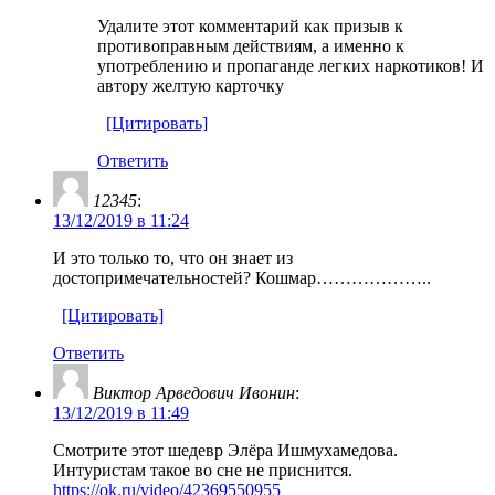
Удалите этот комментарий как призыв к
противоправным действиям, а именно к
употреблению и пропаганде легких наркотиков! И
автору желтую карточку
[Цитировать]
Ответить
12345
:
13/12/2019 в 11:24
И это только то, что он знает из
достопримечательностей? Кошмар………………..
[Цитировать]
Ответить
Виктор Арведович Ивонин
:
13/12/2019 в 11:49
Смотрите этот шедевр Элёра Ишмухамедова.
Интуристам такое во сне не приснится.
https://ok.ru/video/42369550955