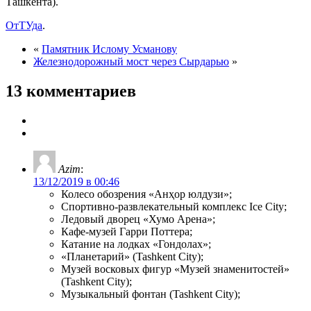
Ташкента).
ОтТУда
.
«
Памятник Ислому Усманову
Железнодорожный мост через Сырдарью
»
13 комментариев
Azim
:
13/12/2019 в 00:46
Колесо обозрения «Анҳор юлдузи»;
Спортивно-развлекательный комплекс Ice City;
Ледовый дворец «Хумо Арена»;
Кафе-музей Гарри Поттера;
Катание на лодках «Гондолах»;
«Планетарий» (Tashkent City);
Музей восковых фигур «Музей знаменитостей»
(Tashkent City);
Музыкальный фонтан (Tashkent City);