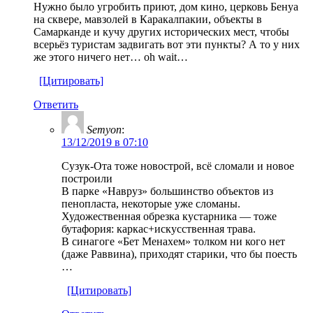
Нужно было угробить приют, дом кино, церковь Бенуа
на сквере, мавзолей в Каракалпакии, объекты в
Самарканде и кучу других исторических мест, чтобы
всерьёз туристам задвигать вот эти пункты? А то у них
же этого ничего нет… oh wait…
[Цитировать]
Ответить
Semyon
:
13/12/2019 в 07:10
Сузук-Ота тоже новострой, всё сломали и новое
построили
В парке «Навруз» большинство объектов из
пенопласта, некоторые уже сломаны.
Художественная обрезка кустарника — тоже
бутафория: каркас+искусственная трава.
В синагоге «Бет Mенахем» толком ни кого нет
(даже Раввина), приходят старики, что бы поесть
…
[Цитировать]