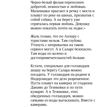
Черно-белый фильм переполнен
добротой, нежностью и любовью.
Мальчишки прыгают в речку с моста и
плывут по реке на шинах, прихватив с
собой собаку. А на берегу уже
спряталась первая любовь. Девушку
можно покатать почти на лодке.»
Жаль только, что по Анхору с
туристами нельзя. Там глубоко.
Утонуть с непривычки на таком
сервисе могут. А в Саларе безопасно.
Там воды по колено и
достопримечательностей больше.
Кстати, специально для голландцев
анашу на берегу Салара можно
посадить. У голландцев на родине в
Нидерландах это дело разрешенное.
Пусть плывут на камерах от стадиона
Данамо до Тезиковки и по пути
кумарят. А в Тезиковке, этих
обкуренных голландцев, можно
сачками из воды вытаскивать. Вместе с
камерами.