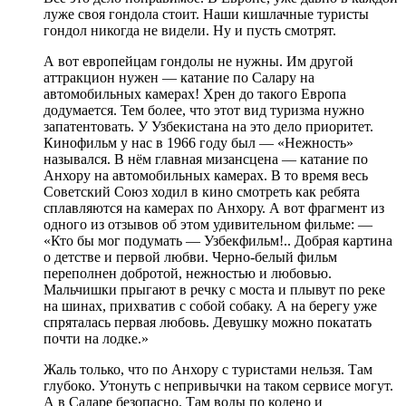
луже своя гондола стоит. Наши кишлачные туристы
гондол никогда не видели. Ну и пусть смотрят.
А вот европейцам гондолы не нужны. Им другой
аттракцион нужен — катание по Салару на
автомобильных камерах! Хрен до такого Европа
додумается. Тем более, что этот вид туризма нужно
запатентовать. У Узбекистана на это дело приоритет.
Кинофильм у нас в 1966 году был — «Нежность»
назывался. В нём главная мизансцена — катание по
Анхору на автомобильных камерах. В то время весь
Советский Союз ходил в кино смотреть как ребята
сплавляются на камерах по Анхору. А вот фрагмент из
одного из отзывов об этом удивительном фильме: —
«Кто бы мог подумать — Узбекфильм!.. Добрая картина
о детстве и первой любви. Черно-белый фильм
переполнен добротой, нежностью и любовью.
Мальчишки прыгают в речку с моста и плывут по реке
на шинах, прихватив с собой собаку. А на берегу уже
спряталась первая любовь. Девушку можно покатать
почти на лодке.»
Жаль только, что по Анхору с туристами нельзя. Там
глубоко. Утонуть с непривычки на таком сервисе могут.
А в Саларе безопасно. Там воды по колено и