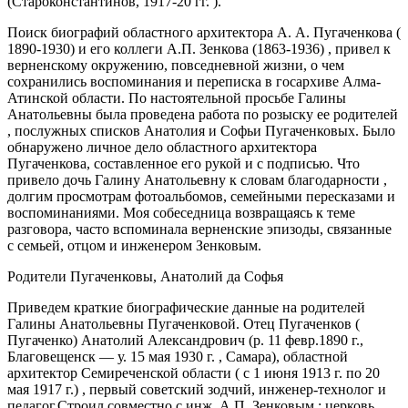
(Староконстантинов, 1917-20 гг. ).
Поиск биографий областного архитектора А. А. Пугаченкова (
1890-1930) и его коллеги А.П. Зенкова (1863-1936) , привел к
верненскому окружению, повседневной жизни, о чем
сохранились воспоминания и переписка в госархиве Алма-
Атинской области. По настоятельной просьбе Галины
Анатольевны была проведена работа по розыску ее родителей
, послужных списков Анатолия и Софьи Пугаченковых. Было
обнаружено личное дело областного архитектора
Пугаченкова, составленное его рукой и с подписью. Что
привело дочь Галину Анатольевну к словам благодарности ,
долгим просмотрам фотоальбомов, семейными пересказами и
воспоминаниями. Моя собеседница возвращаясь к теме
разговора, часто вспоминала верненские эпизоды, связанные
с семьей, отцом и инженером Зенковым.
Родители Пугаченковы, Анатолий да Софья
Приведем краткие биографические данные на родителей
Галины Анатольевны Пугаченковой. Отец Пугаченков (
Пугаченко) Анатолий Александрович (р. 11 февр.1890 г.,
Благовещенск — у. 15 мая 1930 г. , Самара), областной
архитектор Семиреченской области ( с 1 июня 1913 г. по 20
мая 1917 г.) , первый советский зодчий, инженер-технолог и
педагог.Строил совместно с инж. А.П. Зенковым : церковь