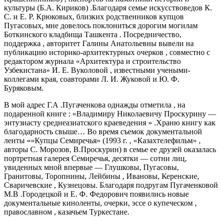
культуры (Б.А. Кириков) .Благодаря семье искусствоведов К.
С. и Е. Р. Крюковых, близких родственников купцов
Пугасовых, мне довелось поклониться дорогим могилам
Боткинского кладбища Ташкента . Посредничество,
поддержка , авторитет Галины Анатольевны вывели на
публикацию историко-архитектурных очерков , совместно с
редактором журнала «Архитектура и строительство
Узбекистана» И. Е. Вуколовой , известными учеными-
коллегами края, соавторами Л. И. Жуковой и Ю. Ф.
Буряковым.
В мой адрес Г.А .Пугаченкова однажды отметила , на
подаренной книге : «Владимиру Николаевичу Проскурину —
энтузиасту среднеазиатского краеведения » .Храню книгу как
благодарность свыше… Во время съемок документальной
ленты «»Купцы Семиречья» (1993 г. , «Казахтелефильм» ,
авторы С. Морозов, В.Проскурин) в семье ее друзей оказалась
портретная галерея Семиречья, десятки — сотни лиц,
увиденных мной впервые — Глушковы, Пугасовы,
Гранитовы, Торопнины, Лейбины , Ивановы, Керенские,
Сваричевские , Кузнецовы. Благодаря подругам Пугаченковой
М.В .Городецкой и Е. Ф. Федорович появились новые
документальные киноленты, очерки, эссе о купеческом ,
православном , казачьем Туркестане.