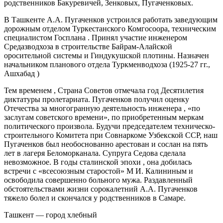
родственников Бакуревичей, Зенковых, Пугаченковых.
В Ташкенте А.А. Пугаченков устроился работать заведующим
дорожным отделом Туркестанского Комгосоора, техническим
специалистом Госплана . Принял участие инженером
Средазводхоза в строительстве Байрам-Алайской
оросительной системы и Гиндукушской плотины. Назначен
начальником планового отдела Туркменводхоза (1925-27 гг.,
Ашхабад )
Тем временем , Страна Советов отмечала год Десятилетия
диктатуры пролетариата. Пугаченков получил оценку
Отечества за многогранную деятельность инженера , «по
заслугам советского времени», по приобретенным меркам
политического произвола. Будучи председателем техническо-
строительного Комитета при Совнаркоме Узбекской ССР, наш
Пугаченков был необоснованно арестован и сослан на пять
лет в лагеря Беломорканала. Супруга Седова сделала
невозможное. В годы сталинской эпохи , она добилась
встречи с «всесоюзным старостой» М И. Калининым и
освободила совершенно больного мужа. Раздавленный
обстоятельствами жизни сорокалетний А.А. Пугаченков
тяжело болел и скончался у родственников в Самаре.
Ташкент — город хлебный