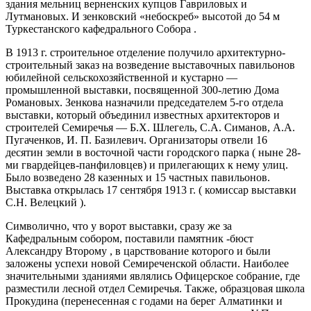
здания мельниц верненских купцов Гавриловых и
Лутмановых. И зенковский «небоскреб» высотой до 54 м
Туркестанского кафедрального Собора .
В 1913 г. строительное отделение получило архитектурно-
строительный заказ на возведение выставочных павильонов
юбилейной сельскохозяйственной и кустарно —
промышленной выставки, посвященной 300-летию Дома
Романовых. Зенкова назначили председателем 5-го отдела
выставки, который объединил известных архитекторов и
строителей Семиречья — Б.Х. Шлегель, С.А. Симанов, А.А.
Пугаченков, И. П. Базилевич. Организаторы отвели 16
десятин земли в восточной части городского парка ( ныне 28-
ми гвардейцев-панфиловцев) и прилегающих к нему улиц.
Было возведено 28 казенных и 15 частных павильонов.
Выставка открылась 17 сентября 1913 г. ( комиссар выставки
С.Н. Велецкий ).
Символично, что у ворот выставки, сразу же за
Кафедральным собором, поставили памятник -бюст
Александру Второму , в царствование которого и были
заложены успехи новой Семиреченской области. Наиболее
значительными зданиями являлись Офицерское собрание, где
разместили лесной отдел Семиречья. Также, образцовая школа
Прокудина (перенесенная с годами на берег Алматинки и