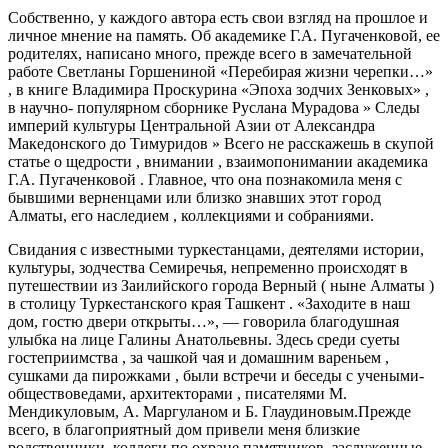
Собственно, у каждого автора есть свои взгляд на прошлое и
личное мнение на память. Об академике Г.А. Пугаченковой, ее
родителях, написано много, прежде всего в замечательной
работе Светланы Горшениной «Перебирая жизни черепки…»
, в книге Владимира Проскурина «Эпоха зодчих Зенковых» ,
в научно- популярном сборнике Руслана Мурадова » Следы
империй культуры Центральной Азии от Александра
Македонского до Тимуридов » Всего не расскажешь в скупой
статье о щедрости , внимании , взаимопонимании академика
Г.А. Пугаченковой . Главное, что она познакомила меня с
бывшими верненцами или близко знавших этот город
Алматы, его наследием , коллекциями и собраниями.
Свидания с известными туркестанцами, деятелями истории,
культуры, зодчества Семиречья, непременно происходят в
путешествии из Заилийского города Верный ( ныне Алматы )
в столицу Туркестанского края Ташкент . «Заходите в наш
дом, гостю двери открыты…», — говорила благодушная
улыбка на лице Галины Анатольевны. Здесь среди суеты
гостеприимства , за чашкой чая и домашним вареньем ,
сушками да пирожками , были встречи и беседы с учеными-
обществоведами, архитекторами , писателями М.
Мендикуловым, А. Маргуланом и Б. Глаудиновым.Прежде
всего, в благоприятный дом привели меня близкие
родственники, коллеги по охране памятников, заслуженные