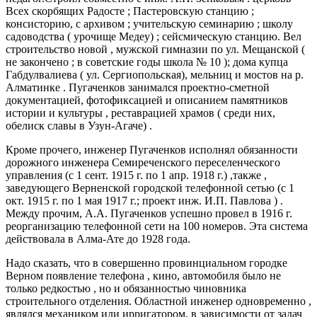
Всех скорбящих Радосте ; Пастеровскую станцию ;
консисторию, с архивом ; учительскую семинарию ; школу
садоводства ( урочище Медеу) ; сейсмическую станцию. Вел
строительство новой , мужской гимназии по ул. Мещанской (
не закончено ; в советские годы школа № 10 ); дома купца
Габдулвалиева ( ул. Сергиопольская), мельниц и мостов на р.
Алматинке . Пугаченков занимался проектно-сметной
документацией, фотофиксацией и описанием памятников
истории и культуры , реставрацией храмов ( среди них,
обелиск славы в Узун-Агаче) .
Кроме прочего, инженер Пугаченков исполнял обязанности
дорожного инженера Семиреченского переселенческого
управления (с 1 сент. 1915 г. по 1 апр. 1918 г.) ,также ,
заведующего Верненской городской телефонной сетью (с 1
окт. 1915 г. по 1 мая 1917 г.; проект инж. И.П. Павлова ) .
Между прочим, А.А. Пугаченков успешно провел в 1916 г.
реорганизацию телефонной сети на 100 номеров. Эта система
действовала в Алма-Ате до 1928 года.
Надо сказать, что в совершенно провинциальном городке
Верном появление телефона , кино, автомобиля было не
только редкостью , но и обязанностью чиновника
строительного отделения. Областной инженер одновременно ,
являлся механиком или ирригатором, в зависимости от задач