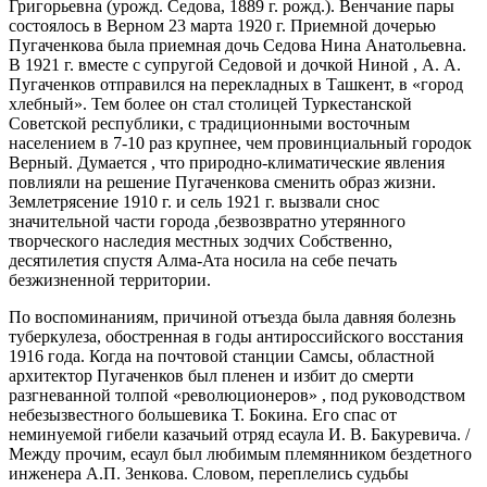
Григорьевна (урожд. Седова, 1889 г. рожд.). Венчание пары
состоялось в Верном 23 марта 1920 г. Приемной дочерью
Пугаченкова была приемная дочь Седова Нина Анатольевна.
В 1921 г. вместе с супругой Седовой и дочкой Ниной , А. А.
Пугаченков отправился на перекладных в Ташкент, в «город
хлебный». Тем более он стал столицей Туркестанской
Советской республики, с традиционными восточным
населением в 7-10 раз крупнее, чем провинциальный городок
Верный. Думается , что природно-климатические явления
повлияли на решение Пугаченкова сменить образ жизни.
Землетрясение 1910 г. и сель 1921 г. вызвали снос
значительной части города ,безвозвратно утерянного
творческого наследия местных зодчих Собственно,
десятилетия спустя Алма-Ата носила на себе печать
безжизненной территории.
По воспоминаниям, причиной отъезда была давняя болезнь
туберкулеза, обостренная в годы антироссийского восстания
1916 года. Когда на почтовой станции Самсы, областной
архитектор Пугаченков был пленен и избит до смерти
разгневанной толпой «революционеров» , под руководством
небезызвестного большевика Т. Бокина. Его спас от
неминуемой гибели казачьий отряд есаула И. В. Бакуревича. /
Между прочим, есаул был любимым племянником бездетного
инженера А.П. Зенкова. Словом, переплелись судьбы