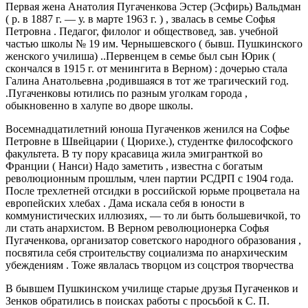
Первая жена Анатолия Пугаченкова Эстер (Эсфирь) Вальдман
( р. в 1887 г. — у. в марте 1963 г. ) , звалась в семье Софья
Петровна . Педагог, филолог и обществовед, зав. учебной
частью школы № 19 им. Чернышевского ( бывш. Пушкинского
женского училиша) ..Первенцем в семье был сын Юрик (
скончался в 1915 г. от менингита в Верном) : дочерью стала
Галина Анатольевна ,родившаяся в тот же трагический год.
.Пугаченковы ютились по разным уголкам города ,
обыкновенно в халупе во дворе школы.
Восемнадцатилетний юноша Пугаченков женился на Софье
Петровне в Швейцарии ( Цюрихе.), студентке философского
факультета. В ту пору красавица жила эмигранткой во
Франции ( Нанси) Надо заметить , известна с богатым
революционным прошлым, член партии РСДРП с 1904 года.
После трехлетней отсидки в российской юрьме процветала на
европейских хлебах . Дама искала себя в юности в
коммунистических иллюзиях, — то ли быть большевичкой, то
ли стать анархистом. В Верном революционерка Софья
Пугаченкова, организатор советского народного образования ,
посвятила себя строительству социализма по анархическим
убеждениям . Тоже явлалась творцом из соцстроя творчества
В бывшем Пушкинском училище старые друзья Пугаченков и
Зенков обратились в поисках работы с просьбой к С. П.