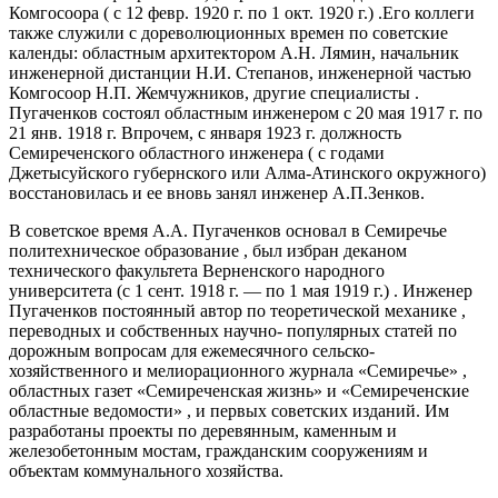
Комгосоора ( с 12 февр. 1920 г. по 1 окт. 1920 г.) .Его коллеги
также служили с дореволюционных времен по советские
календы: областным архитектором А.Н. Лямин, начальник
инженерной дистанции Н.И. Степанов, инженерной частью
Комгосоор Н.П. Жемчужников, другие специалисты .
Пугаченков состоял областным инженером с 20 мая 1917 г. по
21 янв. 1918 г. Впрочем, с января 1923 г. должность
Семиреченского областного инженера ( с годами
Джетысуйского губернского или Алма-Атинского окружного)
восстановилась и ее вновь занял инженер А.П.Зенков.
В советское время А.А. Пугаченков основал в Семиречье
политехническое образование , был избран деканом
технического факультета Верненского народного
университета (с 1 сент. 1918 г. — по 1 мая 1919 г.) . Инженер
Пугаченков постоянный автор по теоретической механике ,
переводных и собственных научно- популярных статей по
дорожным вопросам для ежемесячного сельско-
хозяйственного и мелиорационного журнала «Семиречье» ,
областных газет «Семиреченская жизнь» и «Семиреченские
областные ведомости» , и первых советских изданий. Им
разработаны проекты по деревянным, каменным и
железобетонным мостам, гражданским сооружениям и
объектам коммунального хозяйства.