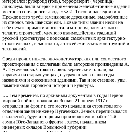
материалов: руберойд (толь), террофазерит ( черепица),
линолеум. Были впервые применены железобетонные изделия
местного гончарного завода » Ф.И. Титов и наследники «.
Прежде всего трубы заменяющие деревянные, выдолбленные
из стволов тянь-шанской ели. Новые типы зданий несли на
себе печать примитивного стилизаторства, хотя и яркого
таланта строителей, удачного взаимодействия традиций
русской архитектуры с поисками самобытных архитектурно-
строительных , в частности, антисейсмических конструкций и
технологий.
Среди прочих инженерно-конструкторских или совместного
проектирования с коллегами были авторские произведения А.
А. Пугаченкова. Стояли словно верненские тополи, да
карагачи на старых улицах , с утраченных в наши годы
названиями и снесенными зданиями. Так и не ставшие , увы,
памятниками городской истории и культуры.
…. Тем временем, по архивным документам в годы Первой
мировой войны, полковник Зенков 21 апреля 1917 г.
отправлен на фронт и его место начальника строительного
отделения занял инженер Пугаченков. Зенков переписывался
с коллегой , будучи старшим производителем работ 11-й
армии Юго-Западного фронта , затем, начальником
иненерных складов Волынской губернии