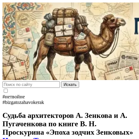
Искать
#нетвойне
#bizgatozahavokerak
Судьба архитекторов А. Зенкова и А.
Пугаченкова по книге В. Н.
Проскурина «Эпоха зодчих Зенковых»