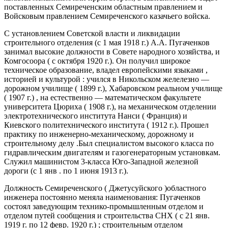
поставленных Семиреченским областным правлением и
Войсковым правлением Семиреченского казачьего войска.
С установлением Советской власти и ликвидации
строительного отделения (с 1 мая 1918 г.) А.А. Пугаченков
занимал высокие должности в Совете народного хозяйства, и
Комгосоора ( с октября 1920 г.). Он получил широкое
техническое образование, владел европейскими языками ,
историей и культурой : учился в Никольском желелезно —
дорожном училище ( 1899 г.), Хабаровском реальном училище
( 1907 г.) , на естественно — математическом факультете
университета Цюриха ( 1908 г.), на механическом отделении
электротехнического института Нанси ( Франция) и
Киевского политехнического института ( 1912 г.). Прошел
практику по инженерно-механическому, дорожному и
строительному делу .Был специалистом высокого класса по
гидравлическим двигателям и газогенераторным установкам.
Служил машинистом 3-класса Юго-Западной железной
дороги (с 1 янв . по 1 июня 1913 г.).
Должность Семиреченского ( Джетусуйского )областного
инженера постоянно меняла наименования: Пугаченков
состоял заведующим технико-промышленным отделом и
отделом путей сообщения и строительства СНХ ( с 21 янв.
1919 г. по 12 февр. 1920 г.) ; строительным отделом