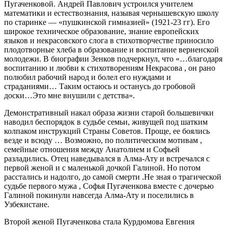
Пугаченковой. Андрей Павлович устроился учителем
математики и естествознания, называя чернышевскую школу
по старинке — «пушкинской гимназией» (1921-23 гг). Его
широкое техническое образование, знание европейских
языков и некрасовского слога в стихотворчестве приносило
плодотворные хлеба в образование и воспитание верненской
молодежи. В биографии Зенков подчеркнул, что «…благодаря
воспитанию и любви к стихотворениям Некрасова , он рано
полюбил рабочий народ и болел его нуждами и
страданиями… Таким остаюсь и останусь до гробовой
доски…Это мне внушили с детства».
Демонстративный накал образа жизни старой большевички
наводил беспорядок в судьбе семьи, живущей под шатким
колпаком инструкций Страны Советов. Проще, ее боялись
везде и всюду … Возможно, по политическим мотивам ,
семейные отношения между Анатолием и Софьей
разладились. Отец наведывался в Алма-Ату и встречался с
первой женой и с маленькой дочкой Галиной. Но потом
расстались и надолго, до самой смерти .Не зная о трагической
судьбе первого мужа , Софья Пугаченкова вместе с дочерью
Галиной покинули навсегда Алма-Ату и поселились в
Узбекистане.
Второй женой Пугаченкова стала Курдюмова Евгения