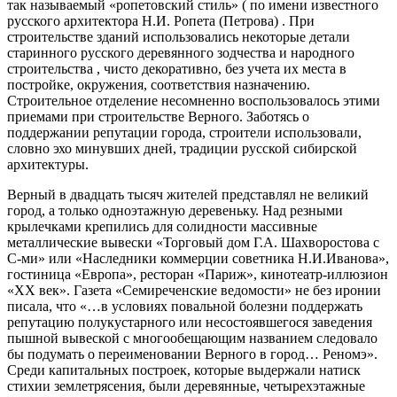
так называемый «ропетовский стиль» ( по имени известного
русского архитектора Н.И. Ропета (Петрова) . При
строительстве зданий использовались некоторые детали
старинного русского деревянного зодчества и народного
строительства , чисто декоративно, без учета их места в
постройке, окружения, соответствия назначению.
Строительное отделение несомненно воспользовалось этими
приемами при строительстве Верного. Заботясь о
поддержании репутации города, строители использовали,
словно эхо минувших дней, традиции русской сибирской
архитектуры.
Верный в двадцать тысяч жителей представлял не великий
город, а только одноэтажную деревеньку. Над резными
крылечками крепились для солидности массивные
металлические вывески «Торговый дом Г.А. Шахворостова с
С-ми» или «Наследники коммерции советника Н.И.Иванова»,
гостиница «Европа», ресторан «Париж», кинотеатр-иллюзион
«XX век». Газета «Семиреченские ведомости» не без иронии
писала, что «…в условиях повальной болезни поддержать
репутацию полукустарного или несостоявшегося заведения
пышной вывеской с многообещающим названием следовало
бы подумать о переименовании Верного в город… Реномэ».
Среди капитальных построек, которые выдержали натиск
стихии землетрясения, были деревянные, четырехэтажные