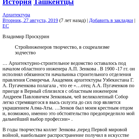
История
Ташкентцы
Архитектура
Вторник, 27 августа, 2019
(7 лет назад)
|
Добавить в закладки
|
EC
Владимир Проскурин
Стройинженеров творчество, в соцреализме
зодчество
… Архитектурно-строительное ведомство оставалось под
началом областного инженера А.П. Зенкова . В 1900 -17 гг. он
исполнял обязанности начальника строительного отделения
правления Семиречья. Академик архитектуры Узбекистана Г.
А. Пугаченкова полагала , что ее «…отец А.А. Пугаченков по
приезде в Верный сблизился с областным инженером
Андреем Павловичем Зенковым, чей великолепный Собор
легко стремящегося в высь силуэта до сих пор является
украшением Алма-Аты. …Зенков был моим крестным отцом
и, возможно, именно это обстоятельство предопределило мой
дальнейший выбор профессии» .
В годы творчества коллег Зенкова ,перед Первой мировой
войной, наибольшее распространение получил в искусстве