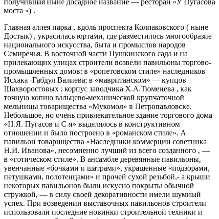
получившая ныне досадное название — ресторан «У Пугасова
моста «) .
Главная аллея парка , вдоль проспекта Колпаковского ( ныне
Достык) , украсилась юртами, где разместилось многообразие
национального искусства, быта и промыслов народов
Семиречья. В восточной части Пушкинского сада и на
прилекающих улицах строители возвели павильоны торгово-
промышленных домов: в «ропетовском стиле» наследников
Исхака -Габдул Валиева; в «мавританском» — купцов
Шахворостовых ; корпус заводчика Х.А.Тюменева , как
точную копию вальцево-механической крупчаточной
мельницы товарищества «Мукомол» в Петропавловске.
Небольшое, но очень привлекательное здание торгового дома
«Н.Я. Пугасов и С-я» выделялось в конструктивном
отношении и было построено в «романском стиле». А
павильон товарищества «Наследники коммерции советника
Н.И. Иванова», несомненно лучший из всего созданного , —
в «готическом стиле». В ансамбле деревянные павильоны,
увенчанные «бочками и шатрами», украшенные «подзорами,
петушками, полотенцами» и прочей сухой резьбой,- а крыши
некоторых павильонов были искусно покрыты обычной
стружкой, — в силу своей декоративности имели шумный
успех. При возведении выставочных павильонов строители
использовали последние новинки строительной техники и