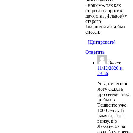
«новым», так как
старый (напротив
двух статуй львов) у
старого
Главпочтампта был
снесён.
[Цитировать]
Ответить
Энвер
:
11/12/2020 в
23:56
Увы, ничего не
могу сказать
про сейчас, ибо
не был в
Ташкенте уже
1000 лет… В
памяти, что в
внизу, в в
Лаззате, была
свадьба у моего