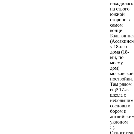
находилась
на строго
южной
стороне в
самом
конце
Балыкчинс
(Ассакинск
у 18-ого
дома (18-
ый, по-
моему,
дом)
московской
постройки.
Там рядом
ещё 17-ая
школа с
небольшим
сосновым
бором и
английски
уклоном
:-).
Относител