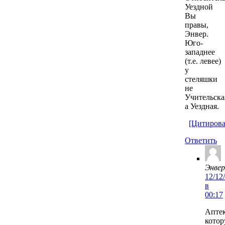
Уездной
Вы
правы,
Энвер.
Юго-
западнее
(т.е. левее)
у
стеляшки
не
Учительска
а Уездная.
[Цитирова
Ответить
Энвер
12/12
в
00:17
Аптек
кото