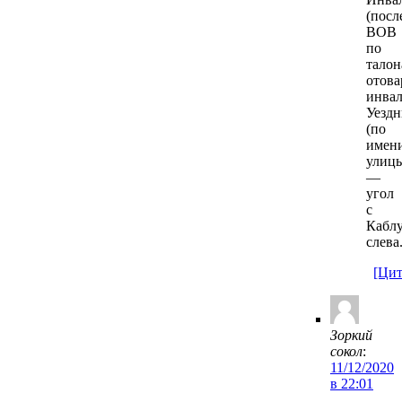
(посл
ВОВ
по
талон
отова
инвал
Уезд
(по
имен
улиц
—
угол
с
Каблу
слева
[Цит
Зоркий
сокол
:
11/12/2020
в 22:01