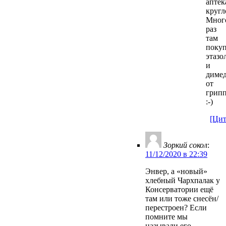
аптек
кругл
Мног
раз
там
поку
этазо
и
диме
от
грипп
:-)
[Цит
Зоркий сокол
:
11/12/2020 в 22:39
Энвер, а «новый»
хлебный Чархпалак у
Консерватории ещё
там или тоже снесён/
перестроен? Если
помните мы
называли его