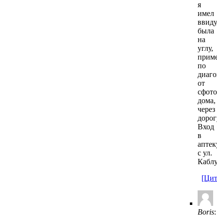
я
имел
ввиду
была
на
углу,
прим
по
диаго
от
сфот
дома,
через
дорог
Вход
в
аптек
с ул.
Каблу
[Цит
Boris
: