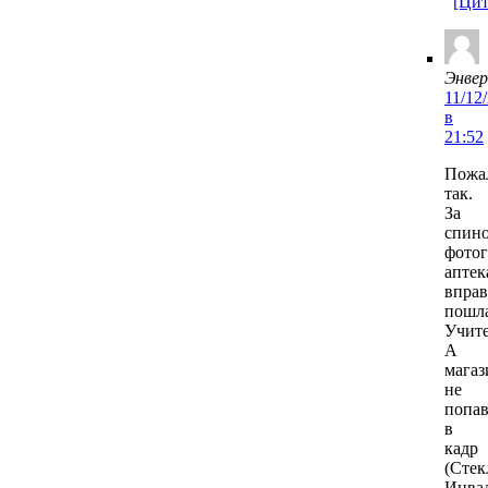
[Цит
Энвер
11/12
в
21:52
Пожа
так.
За
спин
фотог
аптек
вправ
пошл
Учите
А
магаз
не
попа
в
кадр
(Стек
Инва