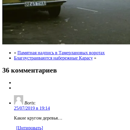
«
Памятная надпись в Тамерлановых воротах
Благоустраиваются набережные Карасу
»
36 комментариев
Boris
:
25/07/2019 в 19:14
Какие кругом деревья…
[Цитировать]