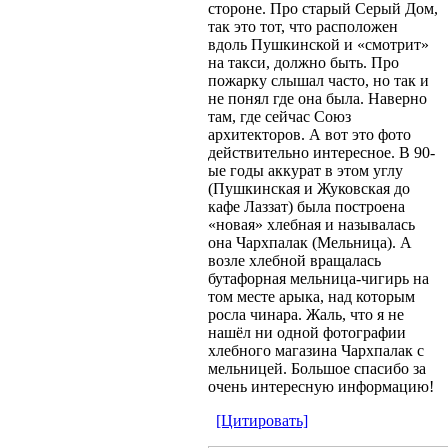
стороне. Про старый Серый Дом,
так это тот, что расположен
вдоль Пушкинской и «смотрит»
на такси, должно быть. Про
пожарку слышал часто, но так и
не понял где она была. Наверно
там, где сейчас Союз
архитекторов. А вот это фото
действительно интересное. В 90-
ые годы аккурат в этом углу
(Пушкинская и Жуковская до
кафе Лаззат) была построена
«новая» хлебная и называлась
она Чархпалак (Мельница). А
возле хлебной вращалась
бутафорная мельница-чигирь на
том месте арыка, над которым
росла чинара. Жаль, что я не
нашёл ни одной фотографии
хлебного магазина Чархпалак с
мельницей. Большое спасибо за
очень интересную информацию!
[Цитировать]