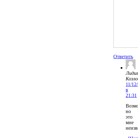
Ответить
Лиди
Козло
11/12
в
21:31
Возм
но
это
мне
неизв