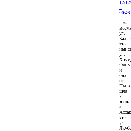
12/12
в
00:46
По-
моем
ул.
Балы
это
ныне
ул.
Хами
Олим
и
она
от
Пушк
шла
к
зоопа
а
Ассак
это
ул.
Якуб