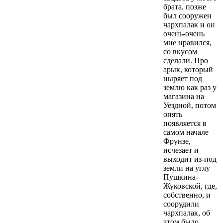
брата, позже
был сооружен
чархпалак и он
очень-очень
мне нравился,
со вкусом
сделали. Про
арык, который
ныряет под
землю как раз у
магазина на
Уездной, потом
опять
появляется в
самом начале
Фрунзе,
исчезает и
выходит из-под
земли на углу
Пушкина-
Жуковской, где,
собственно, и
соорудили
чархпалак, об
этом было