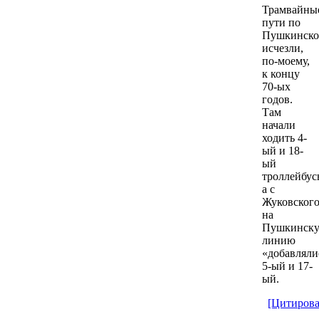
Трамвайны
пути по
Пушкинск
исчезли,
по-моему,
к концу
70-ых
годов.
Там
начали
ходить 4-
ый и 18-
ый
троллейбус
а с
Жуковског
на
Пушкинск
линию
«добавляли
5-ый и 17-
ый.
[Цитирова