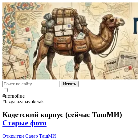
Искать
#нетвойне
#bizgatozahavokerak
Кадетский корпус (сейчас ТашМИ)
Старые фото
Открытки
Салар
ТашМИ