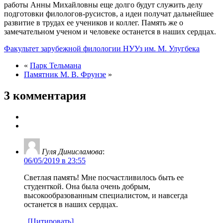
работы Анны Михайловны еще долго будут служить делу
подготовки филологов-русистов, а идеи получат дальнейшее
развитие в трудах ее учеников и коллег. Память же о
замечательном ученом и человеке останется в наших сердцах.
Факультет зарубежной филологии НУУз им. М. Улугбека
«
Парк Тельмана
Памятник М. В. Фрунзе
»
3 комментария
Гуля Динисламова
:
06/05/2019 в 23:55
Светлая память! Мне посчастливилось быть ее
студенткой. Она была очень добрым,
высокообразованным специалистом, и навсегда
останется в наших сердцах.
[Цитировать]