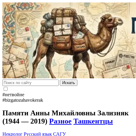
Искать
#нетвойне
#bizgatozahavokerak
Памяти Анны Михайловны Зализняк
(1944 — 2019)
Разное
Ташкентцы
Некролог
Русский язык
САГУ