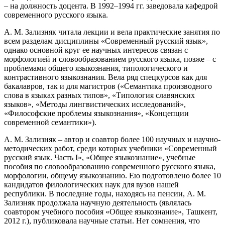
– на должность доцента. В 1992–1994 гг. заведовала кафедрой
современного русского языка.
А. М. Зализняк читала лекции и вела практические занятия по
всем разделам дисциплины «Современный русский язык»,
однако основной круг ее научных интересов связан с
морфологией и словообразованием русского языка, позже – с
проблемами общего языкознания, типологического и
контрастивного языкознания. Вела ряд спецкурсов как для
бакалавров, так и для магистров («Семантика производного
слова в языках разных типов», «Типология славянских
языков», «Методы лингвистических исследований»,
«Философские проблемы языкознания», «Концепции
современной семантики»).
А. М. Зализняк – автор и соавтор более 100 научных и научно-
методических работ, среди которых учебники «Современный
русский язык. Часть I», «Общее языкознание», учебные
пособия по словообразованию современного русского языка,
морфологии, общему языкознанию. Ею подготовлено более 10
кандидатов филологических наук для вузов нашей
республики. В последние годы, находясь на пенсии, А. М.
Зализняк продолжала научную деятельность (являлась
соавтором учебного пособия «Общее языкознание», Ташкент,
2012 г.), публиковала научные статьи. Нет сомнения, что