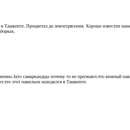
в Ташкенте. Процветал до землетрясения. Хорошо известен наш
борках.
ению.Зато самаркандцы почему то не признают,что винный пави
т,что этот павильон находился в Ташкенте.