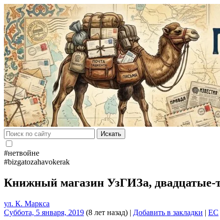
Искать
#нетвойне
#bizgatozahavokerak
Книжный магазин УзГИЗа, двадцатые-
ул. К. Маркса
Суббота, 5 января, 2019
(8 лет назад)
|
Добавить в закладки
|
EC