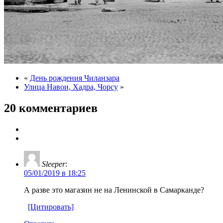
«
День рождения Чиланзара
Улица Навои, Хадра, Чорсу
»
20 комментариев
Sleeper
:
05/01/2019 в 18:25
А разве это магазин не на Ленинской в Самарканде?
[Цитировать]