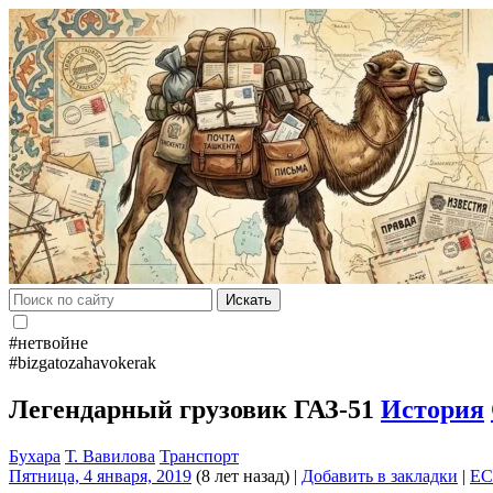
Искать
#нетвойне
#bizgatozahavokerak
Легендарный грузовик ГАЗ-51
История
Бухара
Т. Вавилова
Транспорт
Пятница, 4 января, 2019
(8 лет назад)
|
Добавить в закладки
|
EC