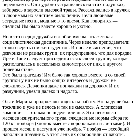
передохнуть. Они удобно устраивались на этих подушках,
забираясь в заросли высокой травы. Рассаживались в кружок
и любимым их занятием было пение. Пели любимые
эстрадные песни, модные в то время. Как говорится —
спелись! Им было вместе хорошо и уютно.
Но в это озерцо дружбы и любви вмешалась жесткая
социалистическая дисциплина. Через неделю преподаватели
стали сверять списки студентов. И после выяснения, что
девчонки из разных групп, их предупредили, что для порядка
Ире и Тане следует присоединиться к своей группе, которая
располагалась в нескольких километрах от них, в другом
полевом стане.
Это была трагедия! Им было так хорошо вместе, а со своей
группой у них не было общих интересов и дружбы не
сложилось. Девчонки даже поплакали на дорожку. И их
разлучили, увезли далеко и надолго.
Оля и Марина продолжали ходить на работу. Но на душе было
тоскливо и уже не пелось и так не смеялось. А хлопковая
компания — это вам не неделя или две. Это несколько
месяцев изнурительного труда, ежедневные нормы сбора по
120 кг подбора (хлопок вместе с коробочками и листьями). И
прошел месяц и наступил уже ноябрь. 7 ноября — всеобщий
народный праздник, в этот день их освободили от работы,