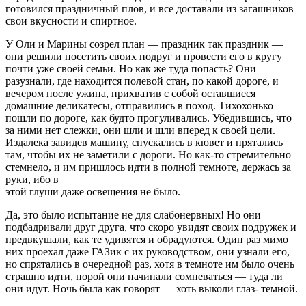
готовился праздничный плов, и все доставали из загашников
свои вкусности и спиртное.
У Оли и Марины созрел план — праздник так праздник —
они решили посетить своих подруг и провести его в кругу
почти уже своей семьи. Но как же туда попасть? Они
разузнали, где находится полевой стан, по какой дороге, и
вечером после ужина, прихватив с собой оставшиеся
домашние деликатесы, отправились в поход. Тихохонько
пошли по дороге, как будто прогуливались. Убедившись, что
за ними нет слежки, они шли и шли вперед к своей цели.
Издалека завидев машину, спускались в кювет и прятались
там, чтобы их не заметили с дороги. Но как-то стремительно
стемнело, и им пришлось идти в полной темноте, держась за
руки, ибо в
этой глуши даже освещения не было.
Да, это было испытание не для слабонервных! Но они
подбадривали друг друга, что скоро увидят своих подружек и
предвкушали, как те удивятся и обрадуются. Один раз мимо
них проехал даже ГАЗик с их руководством, они узнали его,
но спрятались в очередной раз, хотя в темноте им было очень
страшно идти, порой они начинали сомневаться — туда ли
они идут. Ночь была как говорят — хоть выколи глаз- темной.