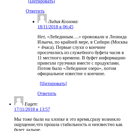
[Цитировать]
Ответить
Лидия Козлова
:
18/11/2018 в 06:45
Нет, «Лебединым….» провожали и Леонида
Ильича, по крайней мере, в Сибири (Москва
+ 4часа). Первые слухи о кончине
просочились из служебного буфета часов в
11 местного времени. В буфет информацию
привезли грузчики вместе с продуктами.
Потом было «Лебединое озеро», потом
официальное известие о кончине.
[Цитировать]
Ответить
Eugen
:
17/11/2018 в 13:57
Мы тоже были на хлопке в это время,сразу возникло
ощущение,что прошла стабильность и неизвестно как
будет дальше.