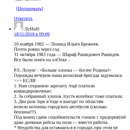
[Цитировать]
Ответить
ЛеНиН
:
18/11/2018 в 09:09
10 ноября 1982 — Леонид Ильич Брежнев.
Почти ровно через год
31 октября 1983 года — Шараф Рашидович Рашидов.
Все были опять на хлОпке ..
.
P.S. Лозунг : «Больше хлопка — богаче Родина!»
Однажды вечером наша колхозная бригада задумалась
>>> ЕСЛИ
1. Нам сохраняли зарплату /ещё платили
командировочные/.
2. За собранный хлопок /пусть копейки/ тоже платили.
3. Два раза /при в’езде и выезде/ по областям
возили колонны городских автобусов (сколько
бензина!!!)
Под конец сдачи соцобязательств гоняли с предприятий
даже дневные рейсы на поля — вместо работы.
* Неудобства для оставшихся в городах при этом не