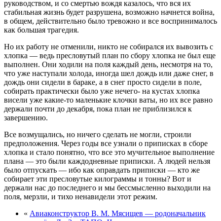
руководством, и со смертью вождя казалось, что вся их
стабильная жизнь будет разрушена, возможно начнется война,
в общем, действительно было тревожно и все воспринималось
как большая трагедия.
Но их работу не отменили, никто не собирался их вывозить с
хлопка — ведь пресловутый план по сбору хлопка не был еще
выполнен. Они ходили на поля каждый день, несмотря на то,
что уже наступали холода, иногда шел дождь или даже снег, в
дождь они сидели в бараке, а в снег просто сидели в поле,
собирать практически было уже нечего- на кустах хлопка
висели уже какие-то маленькие клочки ваты, но их все равно
держали почти до декабря, пока план не приблизился к
завершению.
Все возмущались, но ничего сделать не могли, строили
предположения. Через годы все узнали о приписках в сборе
хлопка и стало понятно, что все это мучительное выполнение
плана — это были каждодневные приписки. А людей нельзя
было отпускать — ибо как оправдать приписки — кто же
собирает эти пресловутые килограммы и тонны? Вот и
держали нас до последнего и мы бессмысленно выходили на
поля, мерзли, и тихо ненавидели этот режим.
«
Авиаконструктор В. М. Мясищев — родоначальник