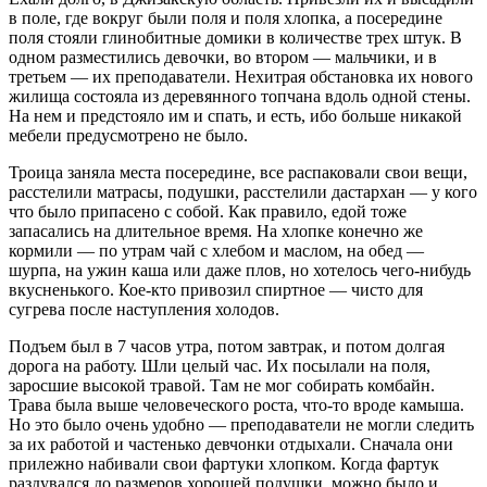
в поле, где вокруг были поля и поля хлопка, а посередине
поля стояли глинобитные домики в количестве трех штук. В
одном разместились девочки, во втором — мальчики, и в
третьем — их преподаватели. Нехитрая обстановка их нового
жилища состояла из деревянного топчана вдоль одной стены.
На нем и предстояло им и спать, и есть, ибо больше никакой
мебели предусмотрено не было.
Троица заняла места посередине, все распаковали свои вещи,
расстелили матрасы, подушки, расстелили дастархан — у кого
что было припасено с собой. Как правило, едой тоже
запасались на длительное время. На хлопке конечно же
кормили — по утрам чай с хлебом и маслом, на обед —
шурпа, на ужин каша или даже плов, но хотелось чего-нибудь
вкусненького. Кое-кто привозил спиртное — чисто для
сугрева после наступления холодов.
Подъем был в 7 часов утра, потом завтрак, и потом долгая
дорога на работу. Шли целый час. Их посылали на поля,
заросшие высокой травой. Там не мог собирать комбайн.
Трава была выше человеческого роста, что-то вроде камыша.
Но это было очень удобно — преподаватели не могли следить
за их работой и частенько девчонки отдыхали. Сначала они
прилежно набивали свои фартуки хлопком. Когда фартук
раздувался до размеров хорошей подушки, можно было и