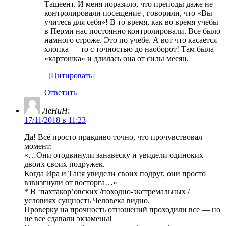
Ташеент. И меня поразило, что преподы даже не
контролировали посещение , говорили, что «Вы
учитесь для себя»! В то время, как во время учебы
в Перми нас постоянно контролировали. Все было
намного строже. Это по учебе. А вот что касается
хлопка — то с точностью до наоборот! Там была
«картошка» и длилась она от силы месяц.
[Цитировать]
Ответить
ЛеНиН
:
17/11/2018 в 11:23
Да! Всё просто правдиво точно, что прочувствовал
момент:
«…Они отодвинули занавеску и увидели одиноких
двоих своих подружек.
Когда Ира и Таня увидели своих подруг, они просто
взвизгнули от восторга…»
* В ‘пахтакор’овских /походно-экстремальных /
условиях сущность Человека видно.
Проверку на прочность отношений проходили все — но
не все сдавали экзамены!