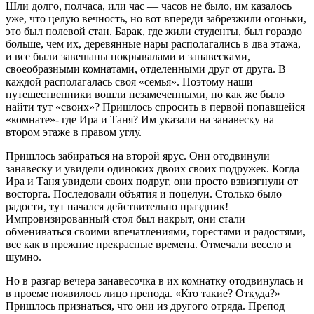
Шли долго, полчаса, или час — часов не было, им казалось
уже, что целую вечность, но вот впереди забрезжили огоньки,
это был полевой стан. Барак, где жили студенты, был гораздо
больше, чем их, деревянные нары располагались в два этажа,
и все были завешаны покрывалами и занавесками,
своеобразными комнатами, отделенными друг от друга. В
каждой располагалась своя «семья». Поэтому наши
путешественники вошли незамеченными, но как же было
найти тут «своих»? Пришлось спросить в первой попавшейся
«комнате»- где Ира и Таня? Им указали на занавеску на
втором этаже в правом углу.
Пришлось забираться на второй ярус. Они отодвинули
занавеску и увидели одиноких двоих своих подружек. Когда
Ира и Таня увидели своих подруг, они просто взвизгнули от
восторга. Последовали объятия и поцелуи. Столько было
радости, тут начался действительно праздник!
Импровизированный стол был накрыт, они стали
обмениваться своими впечатлениями, горестями и радостями,
все как в прежние прекрасные времена. Отмечали весело и
шумно.
Но в разгар вечера занавесочка в их комнатку отодвинулась и
в проеме появилось лицо препода. «Кто такие? Откуда?»
Пришлось признаться, что они из другого отряда. Препод