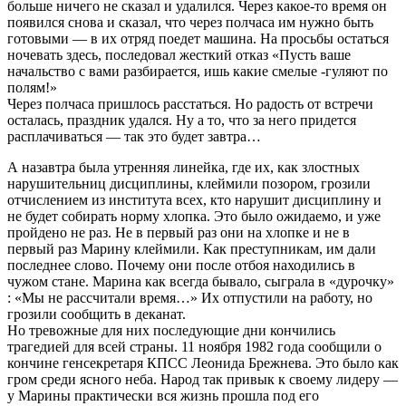
больше ничего не сказал и удалился. Через какое-то время он
появился снова и сказал, что через полчаса им нужно быть
готовыми — в их отряд поедет машина. На просьбы остаться
ночевать здесь, последовал жесткий отказ «Пусть ваше
начальство с вами разбирается, ишь какие смелые -гуляют по
полям!»
Через полчаса пришлось расстаться. Но радость от встречи
осталась, праздник удался. Ну а то, что за него придется
расплачиваться — так это будет завтра…
А назавтра была утренняя линейка, где их, как злостных
нарушительниц дисциплины, клеймили позором, грозили
отчислением из института всех, кто нарушит дисциплину и
не будет собирать норму хлопка. Это было ожидаемо, и уже
пройдено не раз. Не в первый раз они на хлопке и не в
первый раз Марину клеймили. Как преступникам, им дали
последнее слово. Почему они после отбоя находились в
чужом стане. Марина как всегда бывало, сыграла в «дурочку»
: «Мы не рассчитали время…» Их отпустили на работу, но
грозили сообщить в деканат.
Но тревожные для них последующие дни кончились
трагедией для всей страны. 11 ноября 1982 года сообщили о
кончине генсекретаря КПСС Леонида Брежнева. Это было как
гром среди ясного неба. Народ так привык к своему лидеру —
у Марины практически вся жизнь прошла под его