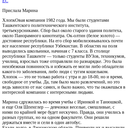
EC
Прислала Марина
ХлопкОвая компания 1982 года. Мы были студентами
Ташкентского политехнического института,
третьекурсниками. Сбор был около старого здания политеха,
около Панорамного кинотеатра. Ок-олтин (белое золото) —
достояние республики. На его сбор мобилизовывалось почти
все население республики Узбекистан. В областях на поля
выводились школьники, начиная с 7 класса. В столице
республики Ташкенте — только студенты ВУЗов, техникумов,
училищ, взрослых тоже отправляли по разнарядке. Это была
неизбежная повинность и избежать ее могли либо обладатели
какого-то заболевания, либо люди с тугим кошельком.
Хлопок — это не только работа с утра и до 18-00, но и время,
свободное от учебы. Да, там было мало развлечений, но это
ведь зависело от нас самих, и было важно, что ты окажешься в
интересной компании с интересными людьми.
Марина сдружилась во время учебы с Иринкой и Танюшкой,
и еще Оля Шпенглер — девчонки веселые, смешливые, с
ними по крайней мере будет нескучно. Правда, они учились в
разных группах, но на одном факультете. Они решили
держаться вместе и сели в один автобус.
Ехали долго, в Джизакскую область. Привезли их и высадили