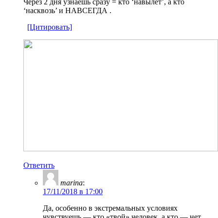
Через 2 дня узнаёшь cразу = кто ‘навылет’, а кто
‘насквозь’ и НАВСЕГДА .
[Цитировать]
Ответить
marina
:
17/11/2018 в 17:00
Да, особенно в экстремальных условиях
чувствуешь — кто «твой» человек, а кто — нет