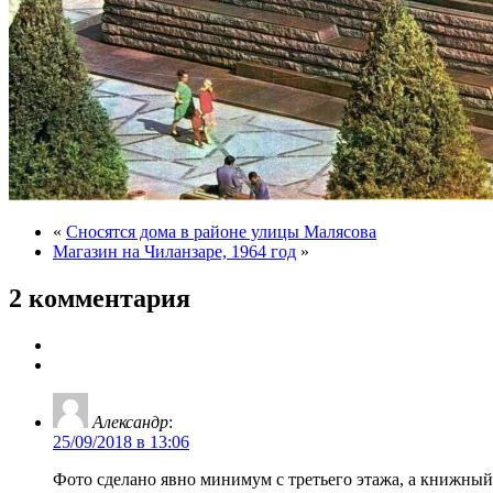
«
Сносятся дома в районе улицы Малясова
Магазин на Чиланзаре, 1964 год
»
2 комментария
Александр
:
25/09/2018 в 13:06
Фото сделано явно минимум с третьего этажа, а книжны