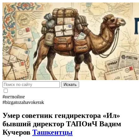
Искать
#нетвойне
#bizgatozahavokerak
Умер советник гендиректора «Ил»
бывший директор ТАПОиЧ Вадим
Кучеров
Ташкентцы