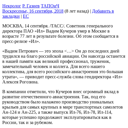
Некролог
Р. Газиев
ТАПОиЧ
Воскресенье, 16 сентября, 2018
(8 лет назад)
|
Добавить в
закладки
|
EC
МОСКВА, 14 сентября. /ТАСС/. Советник генерального
директора ПАО «Ил» Вадим Кучеров умер в Москве в
возрасте 77 лет в результате болезни. Об этом сообщается в
пресс-релизе «Ил».
«Вадим Петрович — это эпоха <…> Он до последних дней
трудился на благо российской авиации. Он навсегда останется
в нашей памяти как великий профессионал, труженик,
замечательный человек и коллега. Для всего нашего
коллектива, для всего российского авиастроения это большая
утрата», — приводит пресс-служба слова гендиректора «Ил»
Алексея Рогозина.
В компании отметили, что Кучеров внес огромный вклад в
развитие отечественного авиастроения. Так, под его
руководством было налажено производство уникальных
крыльев для самых крупных в мире транспортных самолетов
Ан-124 и Ан-225, а также выпуск Ил-76, Ил-78, Ил-114,
которые успешно продолжают эксплуатироваться как в
России, так и за рубежом.