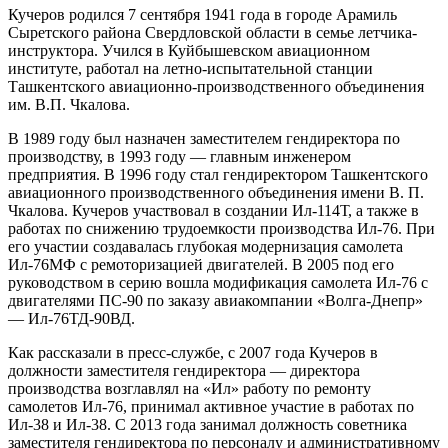
Кучеров родился 7 сентября 1941 года в городе Арамиль
Сыретского района Свердловской области в семье летчика-
инструктора. Учился в Куйбышевском авиационном
институте, работал на летно-испытательной станции
Ташкентского авиационно-производственного объединения
им. В.П. Чкалова.
В 1989 году был назначен заместителем гендиректора по
производству, в 1993 году — главным инженером
предприятия. В 1996 году стал гендиректором Ташкентского
авиационного производственного объединения имени В. П.
Чкалова. Кучеров участвовал в создании Ил-114Т, а также в
работах по снижению трудоемкости производства Ил-76. При
его участии создавалась глубокая модернизация самолета
Ил-76МФ с ремоторизацией двигателей. В 2005 под его
руководством в серию вошла модификация самолета Ил-76 с
двигателями ПС-90 по заказу авиакомпании «Волга-Днепр»
— Ил-76ТД-90ВД.
Как рассказали в пресс-службе, с 2007 года Кучеров в
должности заместителя гендиректора — директора
производства возглавлял на «Ил» работу по ремонту
самолетов Ил-76, принимал активное участие в работах по
Ил-38 и Ил-38. С 2013 года занимал должность советника
заместителя гендиректора по персоналу и административному