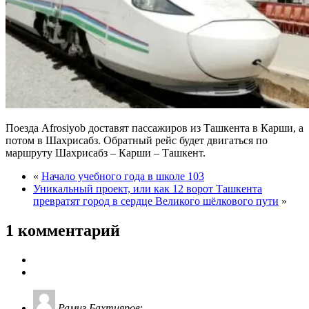
Поезда Afrosiyob доставят пассажиров из Ташкента в Карши, а
потом в Шахрисабз. Обратный рейс будет двигаться по
маршруту Шахрисабз – Карши – Ташкент.
«
Начало учебного года в школе 103
Уникальный проект, или как 12 ворот Ташкента
превратят город в сердце Великого шёлкового пути
»
1 комментарий
Рамиз Бахтияров
: