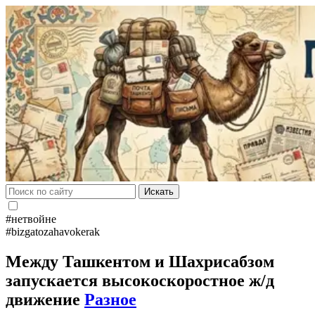
Искать
#нетвойне
#bizgatozahavokerak
Между Ташкентом и Шахрисабзом
запускается высокоскоростное ж/д
движение
Разное