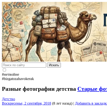
Искать
#нетвойне
#bizgatozahavokerak
Разные фотографии детства
Старые фо
Детство
Воскресенье, 2 сентября, 2018
(8 лет назад)
|
Добавить в заклад