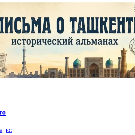
то
ки
|
EC