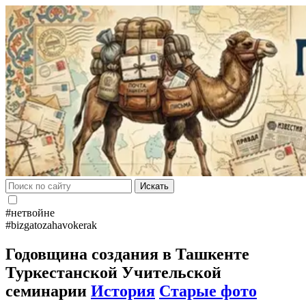
Искать
#нетвойне
#bizgatozahavokerak
Годовщина создания в Ташкенте
Туркестанской Учительской
семинарии
История
Старые фото