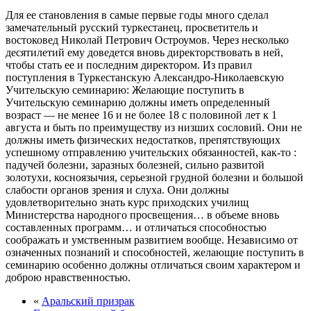
Для ее становления в самые первые годы много сделал
замечательный русский туркестанец, просветитель и
востоковед Николай Петрович Остроумов. Через несколько
десятилетий ему доведется вновь директорствовать в ней,
чтобы стать ее и последним директором. Из правил
поступления в Туркестанскую Александро-Николаевскую
Учительскую семинарию: Желающие поступить в
Учительскую семинарию должны иметь определенный
возраст — не менее 16 и не более 18 с половиной лет к 1
августа и быть по преимуществу из низших сословий. Они не
должны иметь физических недостатков, препятствующих
успешному отправлению учительских обязанностей, как-то :
падучей болезни, заразных болезней, сильно развитой
золотухи, косноязычия, серьезной грудной болезни и большой
слабости органов зрения и слуха. Они должны
удовлетворительно знать курс приходских училищ
Министерства народного просвещения… в объеме вновь
составленных программ… и отличаться способностью
соображать и умственным развитием вообще. Независимо от
означенных познаний и способностей, желающие поступить в
семинарию особенно должны отличаться своим характером и
доброю нравственностью.
«
Аральский призрак