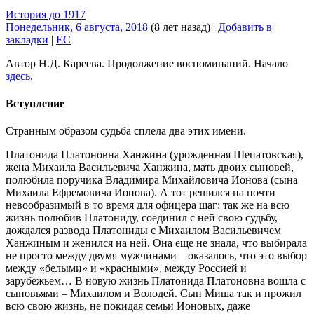
История до 1917
Понедельник, 6 августа, 2018
(8 лет назад)
|
Добавить в
закладки
|
EC
Автор Н.Д. Кареева. Продолжение воспоминаний. Начало
здесь
.
Вступление
Странным образом судьба сплела два этих имени.
Платонида Платоновна Ханжина (урожденная Шепатовская),
жена Михаила Васильевича Ханжина, мать двоих сыновей,
полюбила поручика Владимира Михайловича Ионова (сына
Михаила Ефремовича Ионова). А тот решился на почти
невообразимый в то время для офицера шаг: так же на всю
жизнь полюбив Платониду, соединил с ней свою судьбу,
дождался развода Платониды с Михаилом Васильевичем
Ханжиным и женился на ней. Она еще не знала, что выбирала
не просто между двумя мужчинами – оказалось, что это выбор
между «белыми» и «красными», между Россией и
зарубежьем… В новую жизнь Платонида Платоновна вошла с
сыновьями – Михаилом и Володей. Сын Миша так и прожил
всю свою жизнь, не покидая семьи Ионовых, даже