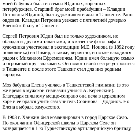
моей бабушки была из семьи Юдиных, коренных
петербуржцев. Старший брат моей прабабушки – Клавдии
Петровны Юдиной, был художником и жил в Ташкенте. Рано
овдовев, Клавдия Петровна уезжает с пятилетней дочерью
Еленой к брату в Ташкент.
Сергей Петрович Юдин был не только художником, но
обладал и другими талантами, и в качестве фотографа и
художника участвовал в экспедиции М.Е. Ионова (в 1892 году
полковника) на Памир, а также, вероятно, и позже находился
рядом с Михаилом Ефремовичем. Юдин имел большую семью
и огромный круг знакомых. Он помог своей сестре устроиться
в Ташкенте и после этого Ташкент стал для них родным
городом.
Моя бабушка Елена училась в Ташкентской гимназии (в это
же время в мужской гимназии учился А. Керенский).
Благодаря сильному меццо-сопрано она пела в церковном
хоре и ее брался учить сам учитель Собинова – Додонов. Но
Елена выбрала замужество.
В 1903 г. Ханжин был командирован в город Царское Село.
По окончании Офицерской школы в Царском Селе он
возвращается в 1-ю Туркестанскую артиллерийскую бригаду.