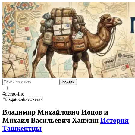
Искать
#нетвойне
#bizgatozahavokerak
Владимир Михайлович Ионов и
Михаил Васильевич Ханжин
История
Ташкентцы