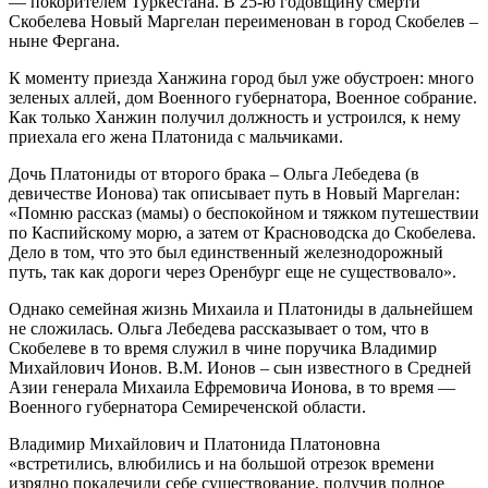
— покорителем Туркестана. В 25-ю годовщину смерти
Скобелева Новый Маргелан переименован в город Скобелев –
ныне Фергана.
К моменту приезда Ханжина город был уже обустроен: много
зеленых аллей, дом Военного губернатора, Военное собрание.
Как только Ханжин получил должность и устроился, к нему
приехала его жена Платонида с мальчиками.
Дочь Платониды от второго брака – Ольга Лебедева (в
девичестве Ионова) так описывает путь в Новый Маргелан:
«Помню рассказ (мамы) о беспокойном и тяжком путешествии
по Каспийскому морю, а затем от Красноводска до Скобелева.
Дело в том, что это был единственный железнодорожный
путь, так как дороги через Оренбург еще не существовало».
Однако семейная жизнь Михаила и Платониды в дальнейшем
не сложилась. Ольга Лебедева рассказывает о том, что в
Скобелеве в то время служил в чине поручика Владимир
Михайлович Ионов. В.М. Ионов – сын известного в Средней
Азии генерала Михаила Ефремовича Ионова, в то время —
Военного губернатора Семиреченской области.
Владимир Михайлович и Платонида Платоновна
«встретились, влюбились и на большой отрезок времени
изрядно покалечили себе существование, получив полное