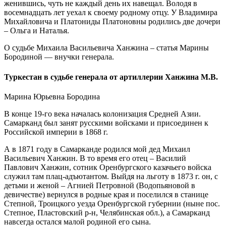
женившись, чуть не каждый день их навещал. Володя в
восемнадцать лет уехал к своему родному отцу. У Владимира
Михайловича и Платониды Платоновны родились две дочери
– Ольга и Наталья.
О судьбе Михаила Васильевича Ханжина – статья Марины
Бородиной — внучки генерала.
Туркестан в судьбе генерала от артиллерии Ханжина М.В.
Марина Юрьевна Бородина
В конце 19-го века началась колонизация Средней Азии.
Самарканд был занят русскими войсками и присоединен к
Российской империи в 1868 г.
А в 1871 году в Самарканде родился мой дед Михаил
Васильевич Ханжин. В то время его отец – Василий
Павлович Ханжин, сотник Оренбургского казачьего войска
служил там плац-адъютантом. Выйдя на льготу в 1873 г. он, с
детьми и женой – Агнией Петровной (Водопьяновой в
девичестве) вернулся в родные края и поселился в станице
Степной, Троицкого уезда Оренбургской губернии (ныне пос.
Степное, Пластовский р-н, Челябинская обл.), а Самарканд
навсегда остался малой родиной его сына.