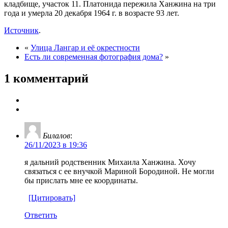
кладбище, участок 11. Платонида пережила Ханжина на три
года и умерла 20 декабря 1964 г. в возрасте 93 лет.
Источник
.
«
Улица Лангар и её окрестности
Есть ли современная фотография дома?
»
1 комментарий
Билалов
:
26/11/2023 в 19:36
я дальний родственник Михаила Ханжина. Хочу
связаться с ее внучкой Мариной Бородиной. Не могли
бы прислать мне ее координаты.
[Цитировать]
Ответить