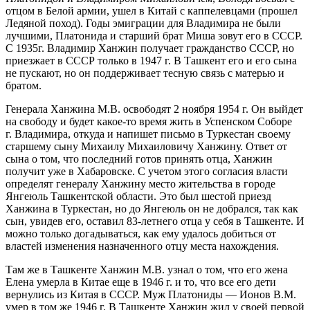
отцом в Белой армии, ушел в Китай с каппелевцами (прошел
Ледяной поход). Годы эмиграции для Владимира не были
лучшими, Платонида и старший брат Миша зовут его в СССР.
С 1935г. Владимир Ханжин получает гражданство СССР, но
приезжает в СССР только в 1947 г. В Ташкент его и его сына
не пускают, но он поддерживает тесную связь с матерью и
братом.
Генерала Ханжина М.В. освободят 2 ноября 1954 г. Он выйдет
на свободу и будет какое-то время жить в Успенском Соборе
г. Владимира, откуда и напишет письмо в Туркестан своему
старшему сыну Михаилу Михаиловичу Ханжину. Ответ от
сына о том, что последний готов принять отца, Ханжин
получит уже в Хабаровске. С учетом этого согласия власти
определят генералу Ханжину место жительства в городе
Янгеюль Ташкентской области. Это был шестой приезд
Ханжина в Туркестан, но до Янгеюль он не добрался, так как
сын, увидев его, оставил 83-летнего отца у себя в Ташкенте. И
можно только догадываться, как ему удалось добиться от
властей изменения назначенного отцу места нахождения.
Там же в Ташкенте Ханжин М.В. узнал о том, что его жена
Елена умерла в Китае еще в 1946 г. и то, что все его дети
вернулись из Китая в СССР. Муж Платониды — Ионов В.М.
умер в том же 1946 г. В Ташкенте Ханжин жил у своей первой