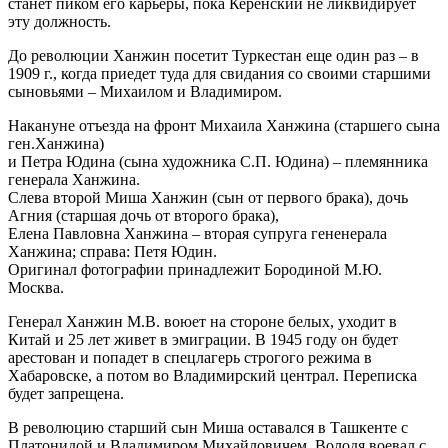
станет пиком его карьеры, пока Керенский не ликвидирует
эту должность.
До революции Ханжин посетит Туркестан еще один раз – в
1909 г., когда приедет туда для свидания со своими старшими
сыновьями – Михаилом и Владимиром.
Накануне отъезда на фронт Михаила Ханжина (старшего сына
ген.Ханжина)
и Петра Юдина (сына художника С.П. Юдина) – племянника
генерала Ханжина.
Слева второй Миша Ханжин (сын от первого брака), дочь
Агния (старшая дочь от второго брака),
Елена Павловна Ханжина – вторая супруга гененерала
Ханжина; справа: Петя Юдин.
Оригинал фотографии принадлежит Бородиной М.Ю.
Москва.
Генерал Ханжин М.В. воюет на стороне белых, уходит в
Китай и 25 лет живет в эмиграции. В 1945 году он будет
арестован и попадет в спецлагерь строгого режима в
Хабаровске, а потом во Владимирский централ. Переписка
будет запрещена.
В революцию старший сын Миша оставался в Ташкенте с
Платонидой и Владимиром Михайловичем, Володя воевал с