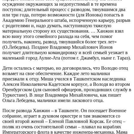
осуждение окружающих за недопустимый в те времена
поступок; длительный процесс с разводом, тянувшимся два
или три года, потерю возможности (для Ионова) попасть в
Академию Генерального штаба, испорченную карьеру, разрыв
с родителями и, надо думать, наступившую тяжелую
материальную сторону их существования. … Ханжин взял
всю вину этого семейного разлада на себя, чем помог
получить, наконец, развод, тянувшийся более трех лет»
(О.Лебедева). Позднее Владимир Михайлович Ионов
получает длительную командировку и всей семьей уезжает в
маленький город Аулие-Ата (потом г. Джамбул, ныне г. Тараз).
Дети остались с матерью, но договорились, что Володю отец
возьмет на свое обеспечение. Каждое лето мальчики
приезжали к отцу. Миша учился в Ташкентском наследника
Алексея Николаевича Кадетском корпусе, а Володя во втором
Оренбургском (для сыновей офицеров, проходивших службу в
Туркестане). В лице Владимира Михайловича, как пишет
Ольга Лебедева, мальчики имели ласкового отца.
После развода Ханжин – в Ташкенте. Он посещает Военное
собрание, играет в духовом оркестре и там знакомится со
своей второй женой – Еленой Павловной Корсак. Ее отец –
поляк из очень состоятельной семьи – плавал на кораблях
Императорского флота в качестве инженера-механика. Мама