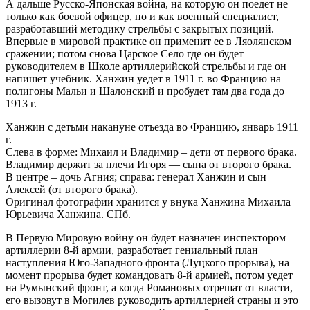
А дальше Русско-Японская война, на которую он поедет не
только как боевой офицер, но и как военный специалист,
разработавший методику стрельбы с закрытых позиций.
Впервые в мировой практике он применит ее в Ляолянском
сражении; потом снова Царское Село где он будет
руководителем в Школе артиллерийской стрельбы и где он
напишет учебник. Ханжин уедет в 1911 г. во Францию на
полигоны Мальи и Шалонский и пробудет там два года до
1913 г.
Ханжин с детьми накануне отъезда во Францию, январь 1911
г.
Слева в форме: Михаил и Владимир – дети от первого брака.
Владимир держит за плечи Игоря — сына от второго брака.
В центре – дочь Агния; справа: генерал Ханжин и сын
Алексей (от второго брака).
Оригинал фотографии хранится у внука Ханжина Михаила
Юрьевича Ханжина. СПб.
В Первую Мировую войну он будет назначен инспектором
артиллерии 8-й армии, разработает гениальный план
наступления Юго-Западного фронта (Луцкого прорыва), на
момент прорыва будет командовать 8-й армией, потом уедет
на Румынский фронт, а когда Романовых отрешат от власти,
его вызовут в Могилев руководить артиллерией страны и это