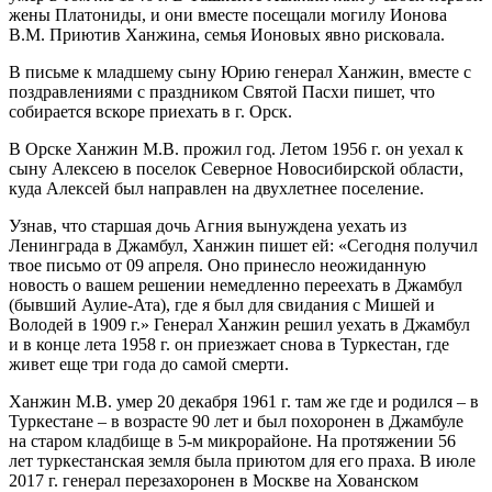
жены Платониды, и они вместе посещали могилу Ионова
В.М. Приютив Ханжина, семья Ионовых явно рисковала.
В письме к младшему сыну Юрию генерал Ханжин, вместе с
поздравлениями с праздником Святой Пасхи пишет, что
собирается вскоре приехать в г. Орск.
В Орске Ханжин М.В. прожил год. Летом 1956 г. он уехал к
сыну Алексею в поселок Северное Новосибирской области,
куда Алексей был направлен на двухлетнее поселение.
Узнав, что старшая дочь Агния вынуждена уехать из
Ленинграда в Джамбул, Ханжин пишет ей: «Сегодня получил
твое письмо от 09 апреля. Оно принесло неожиданную
новость о вашем решении немедленно переехать в Джамбул
(бывший Аулие-Ата), где я был для свидания с Мишей и
Володей в 1909 г.» Генерал Ханжин решил уехать в Джамбул
и в конце лета 1958 г. он приезжает снова в Туркестан, где
живет еще три года до самой смерти.
Ханжин М.В. умер 20 декабря 1961 г. там же где и родился – в
Туркестане – в возрасте 90 лет и был похоронен в Джамбуле
на старом кладбище в 5-м микрорайоне. На протяжении 56
лет туркестанская земля была приютом для его праха. В июле
2017 г. генерал перезахоронен в Москве на Хованском