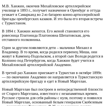
М.В. Ханжин, окончив Михайловское артиллерийское
училище в 1893 г., получает назначение в Оренбург и оттуда
уезжает в Самарканд во 2-ю батарею конно-артиллерийской
бригады оренбургских казаков. И это была его вторая встреча
с Туркестаном.
В 1894 г. Ханжин женится. Его женой становится его
ровесница Платонида Платоновна Шепатовская, дочь
отставного полковника.
Один за другим появляются дети – мальчики Михаил и
Владимир. В то время, когда родился первенец Миша, они
живут в Каменец-Подольском, а второй сын Володя родится в
Колпино под Петербургом, когда Ханжин будет учится в
Михайловской артиллерийской Академии.
В третий раз Ханжин приезжает в Туркестан в октябре 1899г.
— по окончании Академии он направляется в Туркестанскую
артиллерийскую бригаду и едет в Новый Маргелан.
Новый Маргелан был построен в непосредственной близости
от Старого Маргелана, известного с незапамятных времен.
Русские строили для себя районы с нуля, поэтому и появился
Новый Маргелан, основанный белым генералом Скобелевым