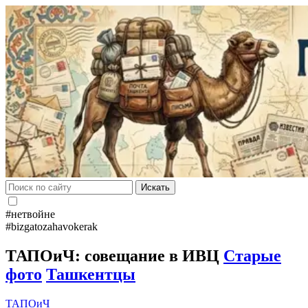
Искать
#нетвойне
#bizgatozahavokerak
ТАПОиЧ: совещание в ИВЦ
Старые
фото
Ташкентцы
ТАПОиЧ