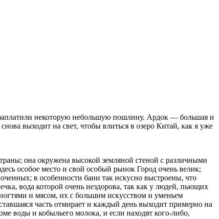
ы заплатили некоторую небольшую пошлину. Ардок — большая и
, снова выходит на свет, чтобы влиться в озеро Китай, как я уже
 страны; она окружена высокой земляной стеной с различными
здесь особое место и свой особый рынок Город очень велик;
оченных; в особенности бани так искусно выстроены, что
ечка, вода которой очень нездорова, так как у людей, пьющих
у ногтями и мясом, их с большим искусством и уменьем
ставшаяся часть отмирает и каждый день выходит примерно на
оме воды и кобыльегo молока, и если находят кого-либо,