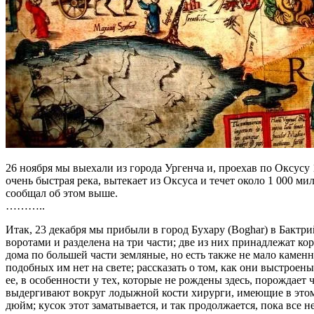
26 ноября мы выехали из города Ургенча и, проехав по Оксус
очень быстрая река, вытекает из Оксуса и течет около 1 000 мил
сообщал об этом выше.
………..
Итак, 23 декабря мы прибыли в город Бухару (Boghar) в Бактр
воротами и разделена на три части; две из них принадлежат ко
дома по большей части земляные, но есть также не мало камен
подобных им нет на свете; рассказать о том, как они выстроен
ее, в особенности у тех, которые не рождены здесь, порождает
выдергивают вокруг лодыжной кости хирурги, имеющие в этом 
дюйм; кусок этот заматывается, и так продолжается, пока все н