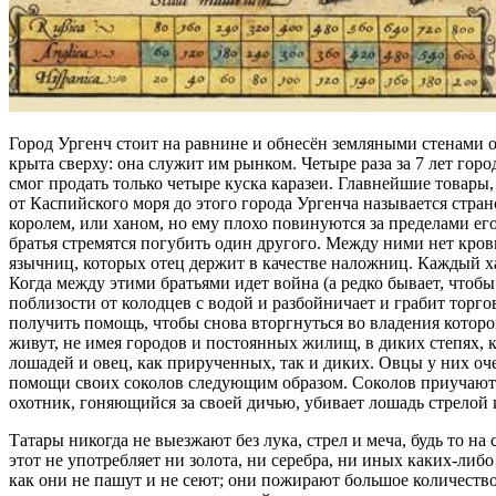
Город Ургенч стоит на равнине и обнесён земляными стенами 
крыта сверху: она служит им рынком. Четыре раза за 7 лет гор
смог продать только четыре куска каразеи. Главнейшие товары, 
от Каспийского моря до этого города Ургенча называется стр
королем, или ханом, но ему плохо повинуются за пределами его
братья стремятся погубить один другого. Между ними нет кро
язычниц, которых отец держит в качестве наложниц. Каждый ха
Когда между этими братьями идет война (а редко бывает, чтобы 
поблизости от колодцев с водой и разбойничает и грабит торго
получить помощь, чтобы снова вторгнуться во владения которо
живут, не имея городов и постоянных жилищ, в диких степях, 
лошадей и овец, как прирученных, так и диких. Овцы у них оч
помощи своих соколов следующим образом. Соколов приучают хв
охотник, гоняющийся за своей дичью, убивает лошадь стрелой и
Татары никогда не выезжают без лука, стрел и меча, будь то на
этот не употребляет ни золота, ни серебра, ни иных каких-либо
как они не пашут и не сеют; они пожирают большое количеств