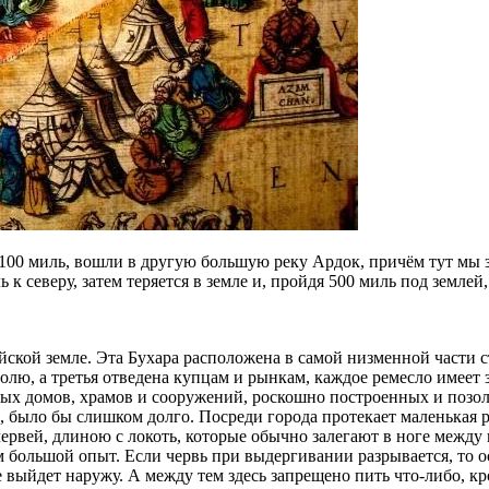
у 100 миль, вошли в другую большую реку Ардок, причём тут м
ь к северу, затем теряется в земле и, пройдя 500 миль под землей
ийской земле. Эта Бухара расположена в самой низменной части
ролю, а третья отведена купцам и рынкам, каждое ремесло имеет 
ных домов, храмов и сооружений, роскошно построенных и позол
ы, было бы слишком долго. Посреди города протекает маленькая р
 червей, длиною с локоть, которые обычно залегают в ноге межд
большой опыт. Если червь при выдергивании разрывается, то о
е выйдет наружу. А между тем здесь запрещено пить что-либо, кр