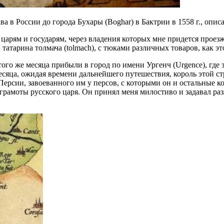
 в России до города Бухары (Boghar) в Бактрии в 1558 г., опи
 царям и государям, через владения которых мне придется проез
атарина толмача (tolmach), с тюками различных товаров, как эт
ого же месяца прибыли в город по имени Ургенч (Urgence), где 
месяца, ожидая времени дальнейшего путешествия, король этой 
 Персии, завоеванного им у персов, с которыми он и остальные ко
 грамоты русского царя. Он принял меня милостиво и задавал ра