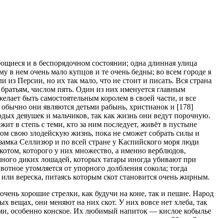
ающиеся и в беспорядочном состоянии; одна длинная улица
му в нем очень мало купцов и те очень бедны; во всем городе я
 из Персии, но их так мало, что не стоит и писать. Вся страна
 братьям, числом пять. Один из них именуется главным
желает быть самостоятельным королем в своей части, и все
обычно они являются детьми рабынь, христианок и [178]
одых девушек и мальчиков, так как жизнь они ведут порочную.
жит в степь с теми, кто за ним последует, живёт в пустыне
зом свою злодейскую жизнь, пока не сможет собрать силы и
 замка Селлизюр и по всей стране у Каспийского моря люди
скотом, которого у них множество, а именно верблюдов,
 много диких лошадей, которых татары иногда убивают при
отное утомляется от упорного долбления сокола; тогда
а или вереска, питаясь которым скот становится очень жирным.
 очень хорошие стрелки, как будучи на коне, так и пешие. Народ
ых вещах, они меняют на них скот. У них вовсе нет хлеба, так
ями, особенно конское. Их любимый напиток — кислое кобылье