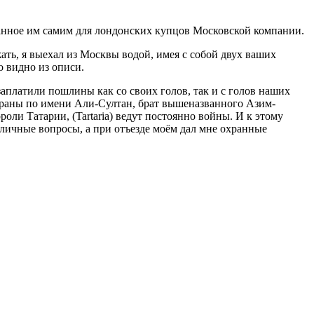
санное им самим для лондонских купцов Московской компании.
жать, я выехал из Москвы водой, имея с собой двух ваших
о видно из описи.
заплатили пошлины как со своих голов, так и с голов наших
страны по имени Али-Султан, брат вышеназванного Азим-
роли Татарии, (Tartaria) ведут постоянно войны. И к этому
зличные вопросы, а при отъезде моём дал мне охранные