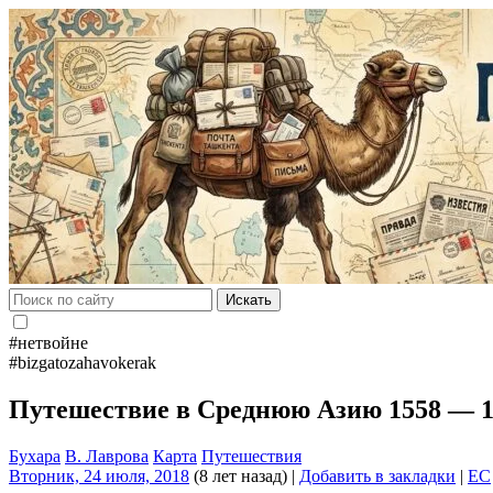
Искать
#нетвойне
#bizgatozahavokerak
Путешествие в Среднюю Азию 1558 — 15
Бухара
В. Лаврова
Карта
Путешествия
Вторник, 24 июля, 2018
(8 лет назад)
|
Добавить в закладки
|
EC