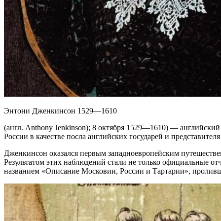
Энтони Дженкинсон 1529—1610
(англ. Anthony Jenkinson); 8 октября 1529—1610) — английск
России в качестве посла английских государей и представите
Дженкинсон оказался первым западноевропейским путешестве
Результатом этих наблюдений стали не только официальные отч
названием «Описание Московии, России и Тартарии», проливша