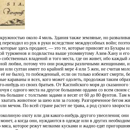
окружностью около 4 миль. Здания также земляные, но развалив
од переходил из рук в руки вследствие междоусобных войн; поэто
которые здесь продают, — это те, которые привозят из Бухары или
аной туркменов и подвластна выше упомянутому Азим-Хану и его
 собственных владений и того места, где он живет, ибо каждый 
вной любви, потому что они рождены различными женщинами, и 
н или султан имеет по крайней мере 4 или 5 жен, не считая мол
её не было), то побежденный, если он только избежит смерти, бе
вые караваны и всех, кого может одолеть, продолжая таким обра
го-нибудь из своих братьев. От Каспийского моря до сказанного
кочуя с одного места на другое большими ордами со всем своим 
ень большие с толстыми задами и весят от 60 до 80 фунтов. Там
атать животное за шею или за голову. Разгоряченное бегом жив
ли мечом. По всей стране растет не трава, а род сухого хворост
 соколиную охоту или для какого-нибудь другого увеселения; они
 монет, а когда они, нуждаются в одежде или в других необходим
о мяса, которое режут мелкими кусками и жадно едят пригоршн