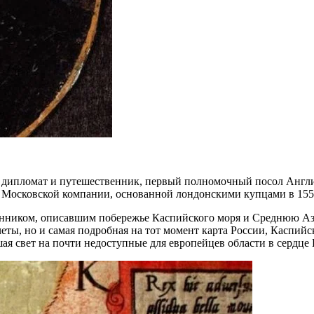
ий дипломат и путешественник, первый полномочный посол Англи
ля Московской компании, основанной лондонскими купцами в 155
нником, описавшим побережье Каспийского моря и Среднюю Ази
еты, но и самая подробная на тот момент карта России, Каспийс
я свет на почти недоступные для европейцев области в сердце 