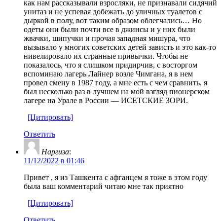
как нам рассказывали взросляки, не признавали сидячий
унитаз и не успевая добежать до уличных туалетов с
дыркой в полу, вот таким образом облегчались… Но
одеты они были почти все в джинсы и у них были
жвачки, шипучки и прочая западная мишура, что
вызывало у многих советских детей зависть и это как-то
нивелировало их странные привычки. Чтобы не
показалось, что я слишком придирчив, с восторгом
вспоминаю лагерь Лайнер возле Чимгана, я в нем
провел смену в 1987 году, а мне есть с чем сравнить, я
был несколько раз в лучшем на мой взгляд пионерском
лагере на Урале в России — ИСЕТСКИЕ ЗОРИ.
[Цитировать]
Ответить
Наргиза
:
11/12/2022 в 01:46
Привет , я из Ташкента с афганцем я тоже в этом году
была ваш комментарий читаю мне так приятно
[Цитировать]
Ответить