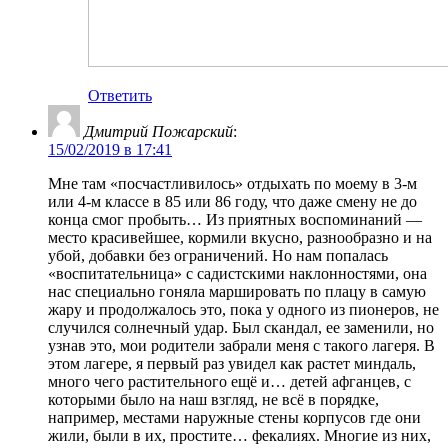
Ответить
Дмитрий Пожарский
:
15/02/2019 в 17:41
Мне там «посчастливилось» отдыхать по моему в 3-м
или 4-м классе в 85 или 86 году, что даже смену не до
конца смог пробыть… Из приятных воспоминаний —
место красивейшее, кормили вкусно, разнообразно и на
убой, добавки без ограничений. Но нам попалась
«воспитательница» с садистскими наклонностями, она
нас специально гоняла маршировать по плацу в самую
жару и продолжалось это, пока у одного из пионеров, не
случился солнечный удар. Был скандал, ее заменили, но
узнав это, мои родители забрали меня с такого лагеря. В
этом лагере, я первый раз увидел как растет миндаль,
много чего растительного ещё и… детей афганцев, с
которыми было на наш взгляд, не всё в порядке,
например, местами наружные стены корпусов где они
жили, были в их, простите… фекалиях. Многие из них,