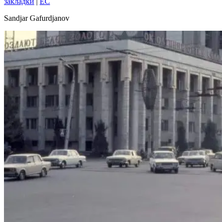
закладки
|
EC
Sandjar Gafurdjanov