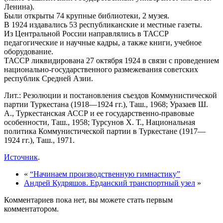
Ленина).
Были открыты 74 крупные библиотеки, 2 музея.
В 1924 издавались 53 республиканские и местные газеты.
Из Центральной России направлялись в ТАССР
педагогические и научные кадры, а также книги, учебное
оборудование.
ТАССР ликвидирована 27 октября 1924 в связи с проведением
национально-государственного размежевания советских
республик Средней Азии.
Лит.: Резолюции и постановления съездов Коммунистической
партии Туркестана (1918—1924 гг.), Таш., 1968; Уразаев Ш.
А., Туркестанская АССР и ее государственно-правовые
особенности, Таш., 1958; Турсунов Х. Т., Национальная
политика Коммунистической партии в Туркестане (1917—
1924 гг.), Таш., 1971.
Источник
.
«
“Начинаем производственную гимнастику”
Андрей Кудряшов. Ерданский транспортный узел
»
Комментариев пока нет, вы можете стать первым
комментатором.