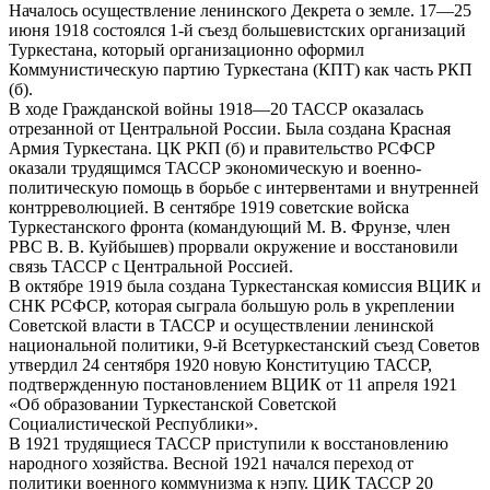
Началось осуществление ленинского Декрета о земле. 17—25
июня 1918 состоялся 1-й съезд большевистских организаций
Туркестана, который организационно оформил
Коммунистическую партию Туркестана (КПТ) как часть РКП
(б).
В ходе Гражданской войны 1918—20 ТАССР оказалась
отрезанной от Центральной России. Была создана Красная
Армия Туркестана. ЦК РКП (б) и правительство РСФСР
оказали трудящимся ТАССР экономическую и военно-
политическую помощь в борьбе с интервентами и внутренней
контрреволюцией. В сентябре 1919 советские войска
Туркестанского фронта (командующий М. В. Фрунзе, член
РВС В. В. Куйбышев) прорвали окружение и восстановили
связь ТАССР с Центральной Россией.
В октябре 1919 была создана Туркестанская комиссия ВЦИК и
СНК РСФСР, которая сыграла большую роль в укреплении
Советской власти в ТАССР и осуществлении ленинской
национальной политики, 9-й Всетуркестанский съезд Советов
утвердил 24 сентября 1920 новую Конституцию ТАССР,
подтвержденную постановлением ВЦИК от 11 апреля 1921
«Об образовании Туркестанской Советской
Социалистической Республики».
В 1921 трудящиеся ТАССР приступили к восстановлению
народного хозяйства. Весной 1921 начался переход от
политики военного коммунизма к нэпу. ЦИК ТАССР 20