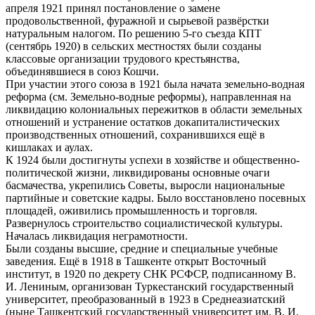
апреля 1921 принял постановление о замене
продовольственной, фуражной и сырьевой развёрстки
натуральным налогом. По решению 5-го съезда КПТ
(сентябрь 1920) в сельских местностях были созданы
классовые организации трудового крестьянства,
объединявшиеся в союз Кошчи.
При участии этого союза в 1921 была начата земельно-водная
реформа (см. Земельно-водные реформы), направленная на
ликвидацию колониальных пережитков в области земельных
отношений и устранение остатков докапиталистических
производственных отношений, сохранившихся ещё в
кишлаках и аулах.
К 1924 были достигнуты успехи в хозяйстве и общественно-
политической жизни, ликвидированы основные очаги
басмачества, укрепились Советы, выросли национальные
партийные и советские кадры. Было восстановлено посевных
площадей, оживились промышленность и торговля.
Развернулось строительство социалистической культуры.
Началась ликвидация неграмотности.
Были созданы высшие, средние и специальные учебные
заведения. Ещё в 1918 в Ташкенте открыт Восточный
институт, в 1920 по декрету СНК РСФСР, подписанному В.
И. Лениным, организован Туркестанский государственный
университет, преобразованный в 1923 в Среднеазиатский
(ныне Ташкентский государственный университет им. В. И.