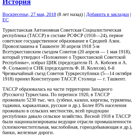
История
Воскресенье, 27 мая, 2018
(8 лет назад)
|
Добавить в закладки
|
EC
Туркестанская Автономная Советская Социалистическая
республика (ТАССР) в составе РСФСР (1918—24), первое
советское государственное образование в Средней Азии.
Провозглашена в Ташкенте 30 апреля 1918 5-м
Всетуркестанским съездом Советов (20 апреля — 1 мая 1918),
который утвердил «Положение о Туркестанской Советской
Республике», избрал ЦИК (председатели П. А. Кобозев и А.
Ф. Солькин) и СНК (председатель Ф. И. Колесов), 6-й
Чрезвычайный съезд Советов Туркреспублики (5—14 октября
1918) принял Конституцию ТАССР. Столица — г. Ташкент.
ТАССР образовалась на части территории Западного
(Русского) Туркестана. По переписи 1920, в ТАССР
проживало 5230 тыс. чел. (узбеки, казахи, киргизы, туркмены,
таджики, каракалпаки, русские и др.). Более 85% населения
проживало в сельских местностях, всей продукции
республики давало сельское хозяйство. Весной 1918 в ТАССР
были национализированы ведущие отрасли промышленности
(хлопкоочистительная, маслобойная, горнодобывающая и др.),
банки, железные дороги.