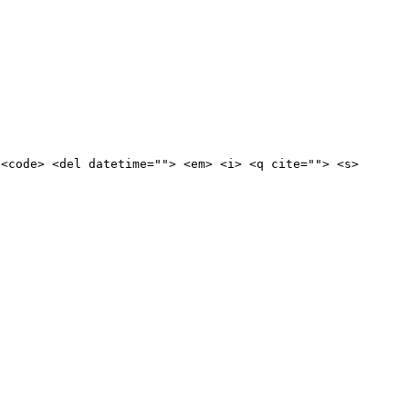
 <code> <del datetime=""> <em> <i> <q cite=""> <s>