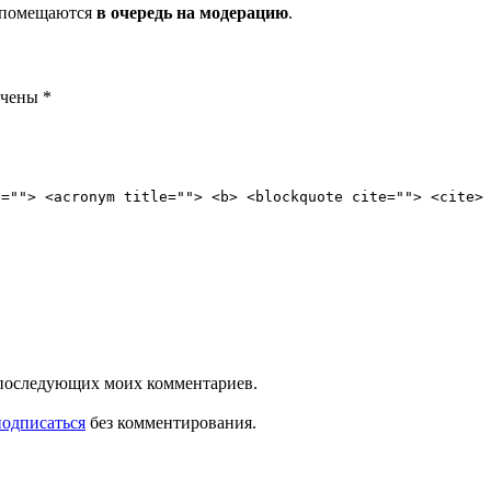
и помещаются
в очередь на модерацию
.
ечены
*
e=""> <acronym title=""> <b> <blockquote cite=""> <cite>
ля последующих моих комментариев.
подписаться
без комментирования.