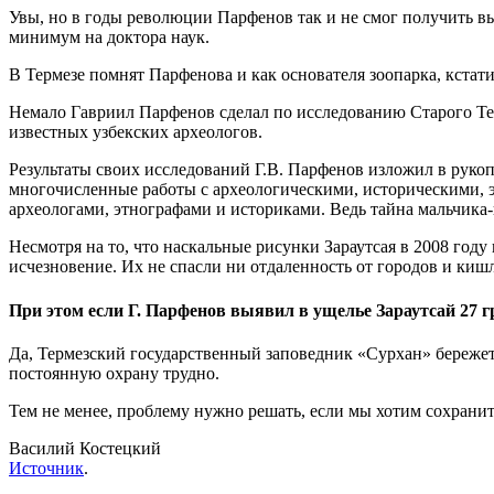
Увы, но в годы революции Парфенов так и не смог получить вы
минимум на доктора наук.
В Термезе помнят Парфенова и как основателя зоопарка, кстат
Немало Гавриил Парфенов сделал по исследованию Старого Тер
известных узбекских археологов.
Результаты своих исследований Г.В. Парфенов изложил в рукоп
многочисленные работы с археологическими, историческими, э
археологами, этнографами и историками. Ведь тайна мальчика-
Несмотря на то, что наскальные рисунки Зараутсая в 2008 го
исчезновение. Их не спасли ни отдаленность от городов и киш
При этом если Г. Парфенов выявил в ущелье Зараутсай 27 гр
Да, Термезский государственный заповедник «Сурхан» бережет
постоянную охрану трудно.
Тем не менее, проблему нужно решать, если мы хотим сохрани
Василий Костецкий
Источник
.