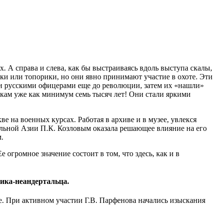
 А справа и слева, как бы выстраиваясь вдоль выступа скалы,
ки или топорики, но они явно принимают участие в охоте. Эти
ти русскими офицерами еще до революции, затем их «нашли»
нкам уже как минимум семь тысяч лет! Они стали яркими
е на военных курсах. Работая в архиве и в музее, увлекся
альной Азии П.К. Козловым оказала решающее влияние на его
.
громное значение состоит в том, что здесь, как и в
чика-неандертальца.
е. При активном участии Г.В. Парфенова начались изыскания