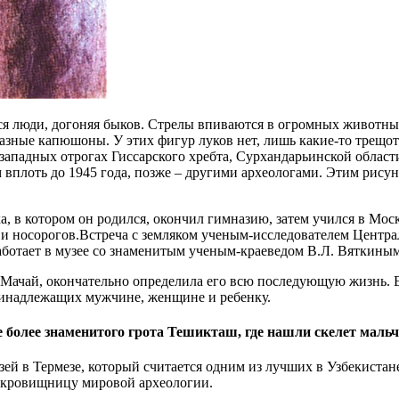
я люди, догоняя быков. Стрелы впиваются в огромных животных.
азные капюшоны. У этих фигур луков нет, лишь какие-то трещот
западных отрогах Гиссарского хребта, Сурхандарьинской облас
м вплоть до 1945 года, позже – другими археологами. Этим рису
, в котором он родился, окончил гимназию, затем учился в Москв
в и носорогов.Встреча с земляком ученым-исследователем Центр
 работает в музее со знаменитым ученым-краеведом В.Л. Вяткиным
чай, окончательно определила его всю последующую жизнь. Ее о
ринадлежащих мужчине, женщине и ребенку.
е более знаменитого грота Тешикташ, где нашли скелет маль
ей в Термезе, который считается одним из лучших в Узбекистан
окровищницу мировой археологии.