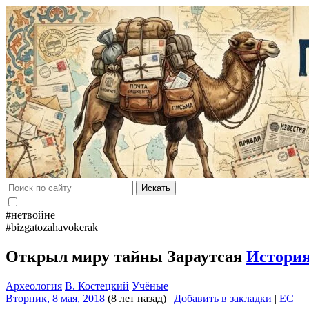
Искать
#нетвойне
#bizgatozahavokerak
Открыл миру тайны Зараутсая
Истори
Археология
В. Костецкий
Учёные
Вторник, 8 мая, 2018
(8 лет назад)
|
Добавить в закладки
|
EC