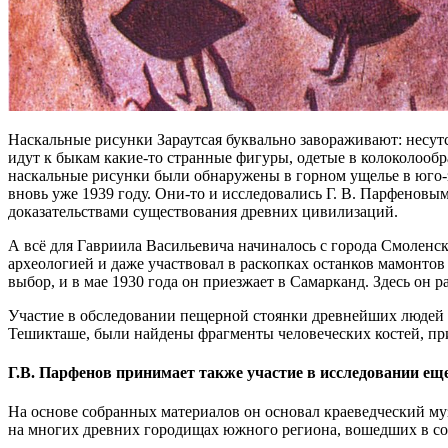
Наскальные рисунки Зараутсая буквально завораживают: несутс
идут к быкам какие-то странные фигуры, одетые в колоколообр
наскальные рисунки были обнаружены в горном ущелье в юго-
вновь уже 1939 году. Они-то и исследовались Г. В. Парфеновы
доказательствами существования древних цивилизаций.
А всё для Гавриила Васильевича начиналось с города Смоленска
археологией и даже участвовал в раскопках останков мамонто
выбор, и в мае 1930 года он приезжает в Самарканд. Здесь он
Участие в обследовании пещерной стоянки древнейших людей Ма
Тешикташе, были найдены фрагменты человеческих костей, п
Г.В. Парфенов принимает также участие в исследовании ещ
На основе собранных материалов он основал краеведческий муз
на многих древних городищах южного региона, вошедших в с