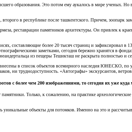
сшего образования. Это потом ему аукалось в мире ученых. Но в
и, второго в республике после ташкентского. Причем, зоопарк 
меза, реставрации памятников архитектуры. Он привлек к крае
исях, составляющие более 20 тысяч страниц и зафиксировал в 1
тнографическими заметками, сегодня бережно хранятся в фондах
неандертальца из пещеры Тешикташ не раскрыта полностью и сег
ду внесены в список объектов всемирного наследия ЮНЕСКО, по 
лаков, ни труднодоступность. «Автографы» экскурсантов, ветров
отов с более чем 200 изображениями, то сегодня их уже куда
 памятники. Только, к сожалению, на практике археологически
ть уникальные объекты для потомков. Именно на это и рассчиты