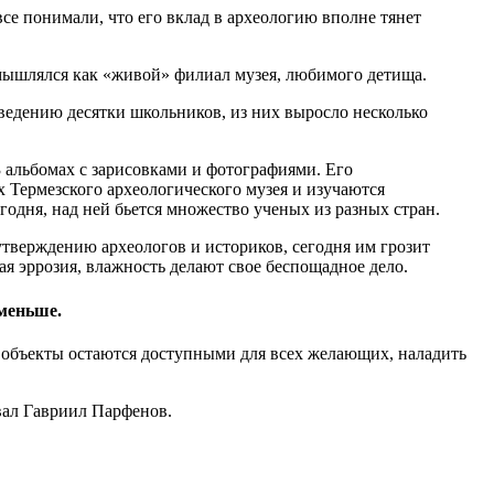
се понимали, что его вклад в археологию вполне тянет
замышлялся как «живой» филиал музея, любимого детища.
ведению десятки школьников, из них выросло несколько
3 альбомах с зарисовками и фотографиями. Его
 Термезского археологического музея и изучаются
одня, над ней бьется множество ученых из разных стран.
утверждению археологов и историков, сегодня им грозит
ая эррозия, влажность делают свое беспощадное дело.
 меньше.
е объекты остаются доступными для всех желающих, наладить
вал Гавриил Парфенов.