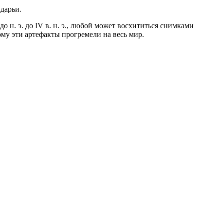
дарьи.
 н. э. до IV в. н. э., любой может восхититься снимками
му эти артефакты прогремели на весь мир.