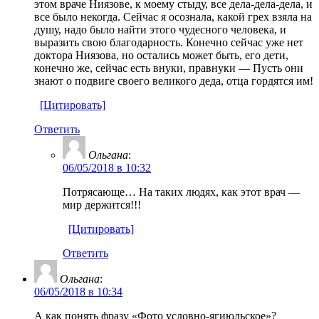
этом враче Ниязове, к моему стыду, все дела-дела-дела, и
все было некогда. Сейчас я осознала, какой грех взяла на
душу, надо было найти этого чудесного человека, и
выразить свою благодарность. Конечно сейчас уже нет
доктора Ниязова, но остались может быть, его дети,
конечно же, сейчас есть внуки, правнуки — Пусть они
знают о подвиге своего великого деда, отца гордятся им!
[Цитировать]
Ответить
Ольгана
:
06/05/2018 в 10:32
Потрясающе… На таких людях, как этот врач —
мир держится!!!
[Цитировать]
Ответить
Ольгана
:
06/05/2018 в 10:34
А как понять фразу «Фото условно-ягиюльское»?