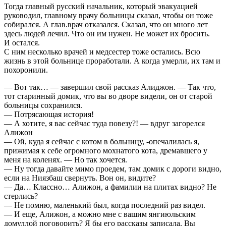
Тогда главный русский начальник, который эвакуацией
руководил, главному врачу больницы сказал, чтобы он тоже
собирался. А глав.врач отказался. Сказал, что он много лет
здесь людей лечил. Что он им нужен. Не может их бросить.
И остался.
С ним несколько врачей и медсестер тоже остались. Всю
жизнь в этой больнице проработали. А когда умерли, их там и
похоронили.
— Вот так… — завершил свой рассказ Алиджон. — Так что,
тот старинный домик, что вы во дворе видели, он от старой
больницы сохранился.
— Потрясающая история!
— А хотите, я вас сейчас туда повезу?! — вдруг загорелся
Алижон
— Ой, куда я сейчас с котом в больницу, -опечалилась я,
прижимая к себе огромного мохнатого кота, дремавшего у
меня на коленях. — Но так хочется.
— Ну тогда давайте мимо проедем, там домик с дороги видно,
если на Ниязбаш свернуть. Вон он, видите?
— Да… Классно… Алижон, а фамилии на плитах видно? Не
стерлись?
— Не помню, маленький был, когда последний раз видел.
— И еще, Алижон, а можно мне с вашим янгиюльским
домуллой поговорить? Я бы его рассказы записала. Вы