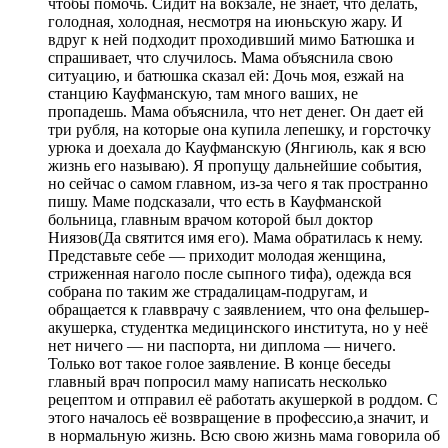
чтобы помочь. Сидит на вокзале, не знает, что делать,
голодная, холодная, несмотря на июньскую жару. И
вдруг к ней подходит проходивший мимо Батюшка и
спрашивает, что случилось. Мама объяснила свою
ситуацию, и батюшка сказал ей: Дочь моя, езжай на
станцию Кауфманскую, там много ваших, не
пропадешь. Мама объяснила, что нет денег. Он дает ей
три рубля, на которые она купила лепешку, и горсточку
урюка и доехала до Кауфманскую (Янгиюль, как я всю
жизнь его называю). Я пропущу дальнейшие события,
но сейчас о самом главном, из-за чего я так пространно
пишу. Маме подсказали, что есть в Кауфманской
больница, главным врачом которой был доктор
Ниязов(Да святится имя его). Мама обратилась к нему.
Представьте себе — приходит молодая женщина,
стриженная наголо после сыпного тифа), одежда вся
собрана по таким же страдалицам-подругам, и
обращается к главврачу с заявлением, что она фельшер-
акушерка, студентка медицинского института, но у неё
нет ничего — ни паспорта, ни диплома — ничего.
Только вот такое голое заявление. В конце беседы
главный врач попросил маму написать несколько
рецептом и отправил её работать акушеркой в роддом. С
этого началось её возвращение в профессию,а значит, и
в нормальную жизнь. Всю свою жизнь мама говорила об