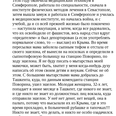
1934 году окончила медицинский техникум в
Симферополе, работала по специальности, сначала в
институте физических методов лечения в Севастополе,
затем вышла замуж и работала в Симферополе и училась
в медицинском институте, но началась война, и с
учебой, да и со всей прежней жизнью было покончено
— наступила оккупация, а затем, когда все радовались,
что их освободили от фашистов, весь народ стал вдруг
«предателем» и был депортирован (а если употреблять
нормальное слово, то — выслан) из Крыма. Во время
пересылки мама заболела сыпным тифом и отстала от
своего эшелона, её вынесли на носилках и определили в
сыпнотифозную больницу на станцию Поворино, по
ходу эшелона. Я не буду писать о мытарствах моей
мамочки, может быть, хватит у меня когда-нибудь духу
написать об этом своим детям и внукам. Сейчас не об
этом. С большими мытарствами мама добралась до
Ташкента, куда, по данным коменданта станции
Поворина, ушел эшелон. Молодая женщина, 32-х лет,
попадает в июне месяце в Ташкент, где никого не знает,
и где никто не знает из должностных лиц вокзала, куда
отправили эшелон. У неё нет денег, нет вещей, она в
пальто, потому что высылали их из Крыма, где в это
время прохладно, в больничной рубашке и тапочках!!!
Никто не знает, что делать, и никто не особо озадачился.