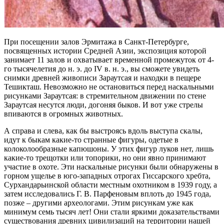
При посещении залов Эрмитажа в Санкт-Петербурге,
посвященных истории Средней Азии, экспозиция которой
занимает 11 залов и охватывает временной промежуток от 4-
го тысячелетия до н. э. до IV в. н. э., вы сможете увидеть
снимки древней живописи Зараутсая и находки в пещере
Тешикташ. Невозможно не остановиться перед наскальными
рисунками Зараутсая: в стремительном движении по стене
Зараутсая несутся люди, догоняя быков. И вот уже стрелы
впиваются в огромных животных.
А справа и слева, как бы выстроясь вдоль выступа скалы,
идут к быкам какие-то странные фигуры, одетые в
колоколообразные капюшоны. У этих фигур луков нет, лишь
какие-то трещотки или топорики, но они явно принимают
участие в охоте. Эти наскальные рисунки были обнаружены в
горном ущелье в юго-западных отрогах Гиссарского хребта,
Сурхандарьинской области местным охотником в 1939 году, а
затем исследовались Г. В. Парфеновым вплоть до 1945 года,
позже – другими археологами. Этим рисункам уже как
минимум семь тысяч лет! Они стали яркими доказательствами
существования древних цивилизаций на территории нашей