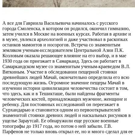
А все для Гавриила Васильевича начиналось с русского
города Смоленска, в котором он родился, окончил гимназию,
затем учился в Москве на военных курсах. Работая в архиве и
в музее, увлекся археологией и даже участвовал в раскопках
останков мамонтов и носорогов. Встреча со знаменитым
земляком ученым-исследователем Центральной Азии П.К.
Козловым оказала решающее влияние на его выбор, и в мае
1930 года он приезжает в Самарканд. Здесь он работает в
Самаркандском музее со знаменитым ученым-краеведом В.Л.
Вяткиным. Участие в обследовании пещерной стоянки
древнейших людей Мачай, окончательно определила его всю
последующую жизнь. Огромное значение пещеры Мачай в
изучении истории цивилизации человечества состоит в том,
что здесь, как и в Тешикташе, были найдены фрагменты
человеческих костей, принадлежащих мужчине, женщине и
ребенку. Для постоянных исследований он переезжает в
Сурхандарью и становится одним из первооткрывателей
знаменитой стоянки древних людей и наскальных рисунков в
ущелье Зараутсай. Ее обнаружили еще русские военные
топографы до 1917 года, но потом о ней забыли. Г.В.
Парфенов не только вновь открыл ее, но и много сделал для ее