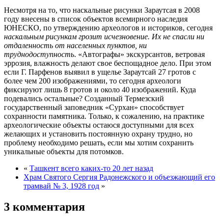
Несмотря на то, что наскальные рисунки Зараутсая в 2008
году внесены в список объектов всемирного наследия
ЮНЕСКО, по утверждению археологов и историков, сегодня
наскальным рисункам грозит исчезновение. Их не спасли ни
отдаленность от населенных пунктов, ни
труднодоступность
. «Автографы» экскурсантов, ветровая
эррозия, влажность делают свое беспощадное дело. При этом
если Г. Парфенов выявил в ущелье Зараутсай 27 гротов с
более чем 200 изображениями, то сегодня археологи
фиксируют лишь 8 гротов и около 40 изображений. Куда
подевались остальные? Созданный Термезский
государственный заповедник «Сурхан» способствует
сохранности памятника. Только, к сожалению, на практике
археологические объекты остаюся доступными для всех
желающих и установить постоянную охрану трудно, но
проблему необходимо решать, если мы хотим сохранить
уникальные объекты для потомков.
«
Ташкент всего каких-то 20 лет назад
Храм Святого Сергия Радонежского и объезжающий его
трамвай № 3, 1928 год
»
3 комментария