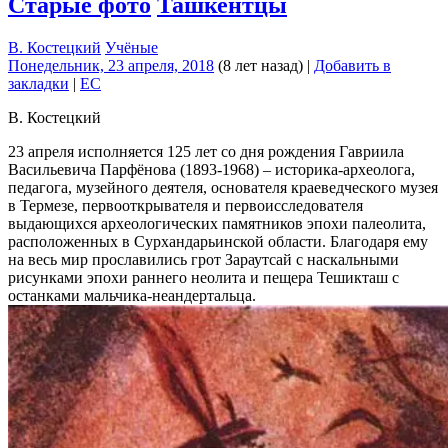
Старые фото
Ташкентцы
В. Костецкий
Учёные
Понедельник, 23 апреля, 2018
(8 лет назад)
|
Добавить в
закладки
|
EC
В. Костецкий
23 апреля исполняется 125 лет со дня рождения Гавриила
Васильевича Парфёнова (1893-1968) – историка-археолога,
педагога, музейного деятеля, основателя краеведческого музея
в Термезе, первооткрывателя и первоисследователя
выдающихся археологических памятников эпохи палеолита,
расположенных в Сурхандарьинской области. Благодаря ему
на весь мир прославились грот Зараутсай с наскальными
рисунками эпохи раннего неолита и пещера Тешикташ с
останками мальчика-неандертальца.