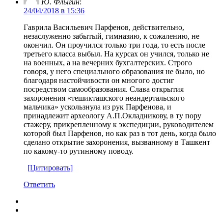
Ю. Флыгин
:
24/04/2018 в 15:36
Гаврила Васильевич Парфенов, действительно,
незаслуженно забытый, гимназию, к сожалению, не
окончил. Он проучился только три года, то есть после
третьего класса выбыл. На курсах он учился, только не
на военных, а на вечерних бухгалтерских. Строго
говоря, у него специального образования не было, но
благодаря настойчивости он многого достиг
посредством самообразования. Слава открытия
захоронения «тешикташского неандертальского
мальчика» ускользнула из рук Парфенова, и
принадлежит археологу А.П.Окладникову, в ту пору
стажеру, прикрепленному к экспедиции, руководителем
которой был Парфенов, но как раз в тот день, когда было
сделано открытие захоронения, вызванному в Ташкент
по какому-то рутинному поводу.
[Цитировать]
Ответить