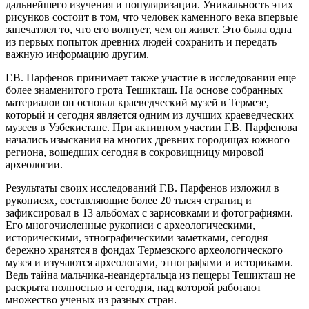
дальнейшего изучения и популяризации. Уникальность этих
рисунков состоит в том, что человек каменного века впервые
запечатлел то, что его волнует, чем он живет. Это была одна
из первых попыток древних людей сохранить и передать
важную информацию другим.
Г.В. Парфенов принимает также участие в исследовании еще
более знаменитого грота Тешикташ. На основе собранных
материалов он основал краеведческий музей в Термезе,
который и сегодня является одним из лучших краеведческих
музеев в Узбекистане. При активном участии Г.В. Парфенова
начались изыскания на многих древних городищах южного
региона, вошедших сегодня в сокровищницу мировой
археологии.
Результаты своих исследований Г.В. Парфенов изложил в
рукописях, составляющие более 20 тысяч страниц и
зафиксировал в 13 альбомах с зарисовками и фотографиями.
Его многочисленные рукописи с археологическими,
историческими, этнографическими заметками, сегодня
бережно хранятся в фондах Термезского археологического
музея и изучаются археологами, этнографами и историками.
Ведь тайна мальчика-неандертальца из пещеры Тешикташ не
раскрыта полностью и сегодня, над которой работают
множество ученых из разных стран.