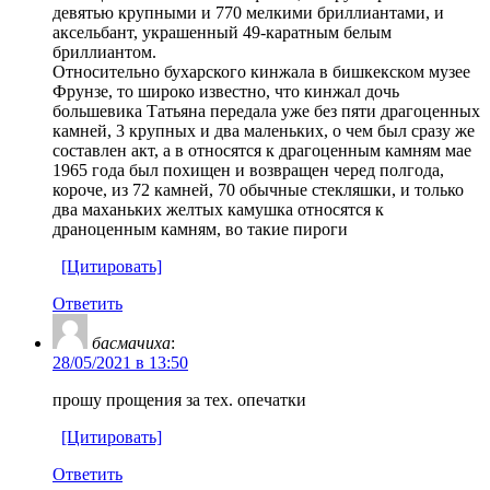
девятью крупными и 770 мелкими бриллиантами, и
аксельбант, украшенный 49-каратным белым
бриллиантом.
Относительно бухарского кинжала в бишкекском музее
Фрунзе, то широко известно, что кинжал дочь
большевика Татьяна передала уже без пяти драгоценных
камней, 3 крупных и два маленьких, о чем был сразу же
составлен акт, а в относятся к драгоценным камням мае
1965 года был похищен и возвращен черед полгода,
короче, из 72 камней, 70 обычные стекляшки, и только
два маханьких желтых камушка относятся к
драноценным камням, во такие пироги
[Цитировать]
Ответить
басмачиха
:
28/05/2021 в 13:50
прошу прощения за тех. опечатки
[Цитировать]
Ответить