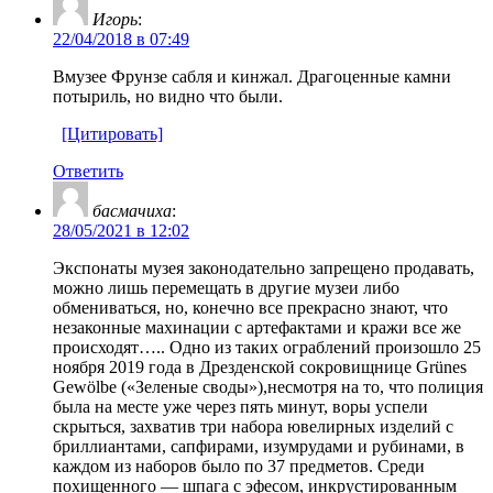
Игорь
:
22/04/2018 в 07:49
Вмузее Фрунзе сабля и кинжал. Драгоценные камни
потыриль, но видно что были.
[Цитировать]
Ответить
басмачиха
:
28/05/2021 в 12:02
Экспонаты музея законодательно запрещено продавать,
можно лишь перемещать в другие музеи либо
обмениваться, но, конечно все прекрасно знают, что
незаконные махинации с артефактами и кражи все же
происходят….. Одно из таких ограблений произошло 25
ноября 2019 года в Дрезденской сокровищнице Grünes
Gewölbe («Зеленые своды»),несмотря на то, что полиция
была на месте уже через пять минут, воры успели
скрыться, захватив три набора ювелирных изделий с
бриллиантами, сапфирами, изумрудами и рубинами, в
каждом из наборов было по 37 предметов. Среди
похищенного — шпага с эфесом, инкрустированным