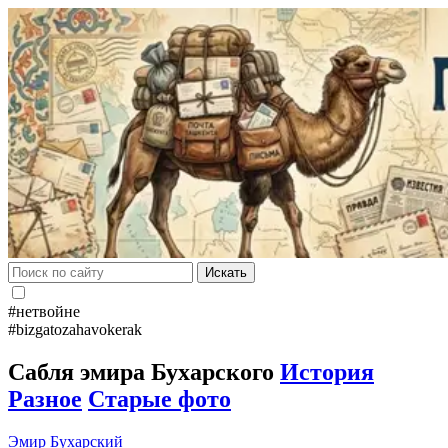
Искать
#нетвойне
#bizgatozahavokerak
Сабля эмира Бухарского
История
Разное
Старые фото
Эмир Бухарский