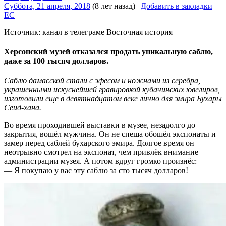
Суббота, 21 апреля, 2018
(8 лет назад)
|
Добавить в закладки
|
EC
Источник: канал в телеграме Восточная история
Херсонский музей отказался продать уникальную саблю,
даже за 100 тысяч долларов.
Саблю дамасской стали с эфесом и ножнами из серебра,
украшенными искуснейшей гравировкой кубачинских ювелиров,
изготовили еще в девятнадцатом веке лично для эмира Бухары
Сеид-хана.
Во время проходившей выставки в музее, незадолго до
закрытия, вошёл мужчина. Он не спеша обошёл экспонаты и
замер перед саблей бухарского эмира. Долгое время он
неотрывно смотрел на экспонат, чем привлёк внимание
администрации музея. А потом вдруг громко произнёс:
— Я покупаю у вас эту саблю за сто тысяч долларов!