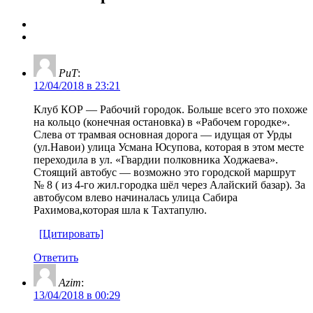
РиТ
:
12/04/2018 в 23:21
Клуб КОР — Рабочий городок. Больше всего это похоже
на кольцо (конечная остановка) в «Рабочем городке».
Слева от трамвая основная дорога — идущая от Урды
(ул.Навои) улица Усмана Юсупова, которая в этом месте
переходила в ул. «Гвардии полковника Ходжаева».
Стоящий автобус — возможно это городской маршрут
№ 8 ( из 4-го жил.городка шёл через Алайский базар). За
автобусом влево начиналась улица Сабира
Рахимова,которая шла к Тахтапулю.
[Цитировать]
Ответить
Azim
:
13/04/2018 в 00:29