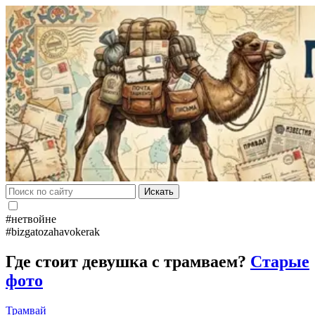
Искать
#нетвойне
#bizgatozahavokerak
Где стоит девушка с трамваем?
Старые
фото
Трамвай