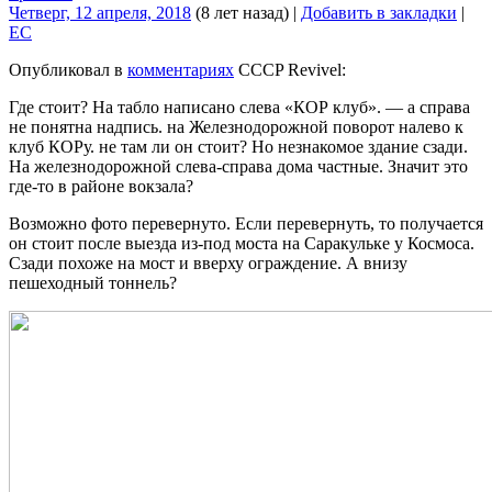
Четверг, 12 апреля, 2018
(8 лет назад)
|
Добавить в закладки
|
EC
Опубликовал в
комментариях
CCCP Revivel:
Где стоит? На табло написано слева «КОР клуб». — а справа
не понятна надпись. на Железнодорожной поворот налево к
клуб КОРу. не там ли он стоит? Но незнакомое здание сзади.
На железнодорожной слева-справа дома частные. Значит это
где-то в районе вокзала?
Возможно фото перевернуто. Если перевернуть, то получается
он стоит после выезда из-под моста на Саракульке у Космоса.
Сзади похоже на мост и вверху ограждение. А внизу
пешеходный тоннель?