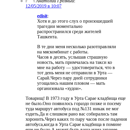
Анатолий Грозный
:
12/05/2019 в 10:07
edisit
:
Хотя и до этого слух о произошедшей
трагедии моментально
распространился среди жителей
Ташкента.
В те дни меня несколько разотправляли
на мяскомбинат с работы.
Часов в десять, услышав страшную
новость, мать примчалась на такси ко
мне на работу — удостовериться, что в
тот день меня не отправили в Урта —
Сарай.Через пару дней сотрудники
угощались нашим пловом — мать
организовала «худои».
Товарищ! В 1973 году в Урта Сарае кладбища еще
не было.Оно появилось гораздо позже и посему
туда маршрут автобуса под №131 никак не мог
ездить.Да и слишком рано вас собирались там
хоронить.Через каких то пару часов после падения
автобуса,когда в Урта Сарае кладбища в помине
еще не было.А может быть ваша мама заранее