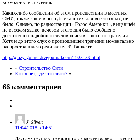
возможность спасения.
Каких-либо сообщений об этом происшествии в местных
СМИ, также как и в республиканских или всесоюзных, не
было. Однако, по радиостанции «Голос Америки», вещавшей
на русском языке, вечером этого дня было сообщено
достаточно подробно о случившейся в Ташкенте трагедии.
Хотя и до этого слух о произошедшей трагедии моментально
распространился среди жителей Ташкента.
http://grazy-gunner.livejournal.com/1923139.html
«
Строительство Сити
Кто знает, где это снято?
»
66 комментариев
J_Silver
:
11/04/2018 в 14:51
Да, слух распространился тогда моментально — место-