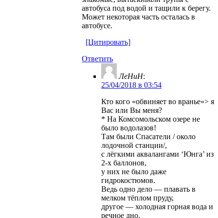
автобуса под водой и тащили к берегу.
Может некоторая часть осталась в
автобусе.
[Цитировать]
Ответить
ЛеНиН
:
25/04/2018 в 03:54
Кто кого «обвиняет во вранье»> я
Вас или Вы меня?
* На Комсомольском озере не
было водолазов!
Там были Спасатели / около
лодочной станции/,
c лёгкими аквалангами ‘Юнга’ из
2-х баллонов,
у них не было даже
гидрокостюмов.
Ведь одно дело — плавать в
мелком тёплом пруду,
другое — холодная горная вода и
речное дно.