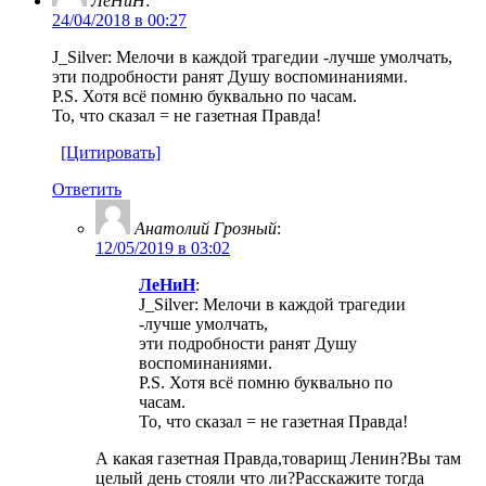
ЛеНиН
:
24/04/2018 в 00:27
J_Silver: Мелочи в каждой трагедии -лучше умолчать,
эти подробности ранят Душу воспоминаниями.
P.S. Хотя всё помню буквально по часам.
То, что сказал = не газетная Правда!
[Цитировать]
Ответить
Анатолий Грозный
:
12/05/2019 в 03:02
ЛеНиН
:
J_Silver: Мелочи в каждой трагедии
-лучше умолчать,
эти подробности ранят Душу
воспоминаниями.
P.S. Хотя всё помню буквально по
часам.
То, что сказал = не газетная Правда!
А какая газетная Правда,товарищ Ленин?Вы там
целый день стояли что ли?Расскажите тогда