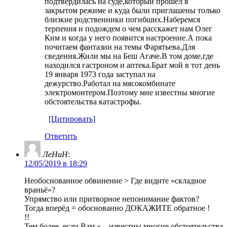
подтвердилась на суде,который прошел в
закрытом режиме и куда были приглашены только
близкие родственники погибших.Наберемся
терпения и подождем о чем расскажет нам Олег
Ким и когда у него появится настроение.А пока
почитаем фантазии на темы Фарятьева.Для
сведения.Жили мы на Беш Агаче.В том доме,где
находился гастроном и аптека.Брат мой в тот день
19 января 1973 года заступал на
дежурство.Работал на мясокомбинате
электромонтером.Поэтому мне известны многие
обстоятельства катастрофы.
[Цитировать]
Ответить
ЛеНиН
:
12/05/2019 в 18:29
Необоснованное обвинение > Где видите «складное
враньё»?
Упрямство или притворное непонимание фактов?
Тогда вперёд = обоснованно ДОКАЖИТЕ обратное !
!!
Тем более, если Вам «…известны многие обстоятельства