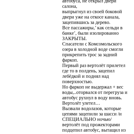
автобуса, не открыл двери
cалона,
выпрыгнул из своей боковой
двери уже на откосе канала,
зацепившись за дерево.
Все пассажиры,’ как сельди в
банке’, были изолированно
ЗАКРЫТЫ.
Спасатели с Комсомольского
озера в холодной воде смогли
прикрепить трос за задний
фаркоп.
Первый раз вертолёт прилетел
где то в полдень, зацепил
лебёдкой и поднял над
поверхностью.
Но фаркоп не выдержал + вес
воды,..оторвался от перегруза и
автобус рухнул в воду вновь.
Вертолёт улетел…
Вызвали водолазов, которые
цепями зацепили за шасси /и
СПЕЦИАЛЬНО ночью/
вертолёт под прожекторами
подцепил автобус, вытащил из