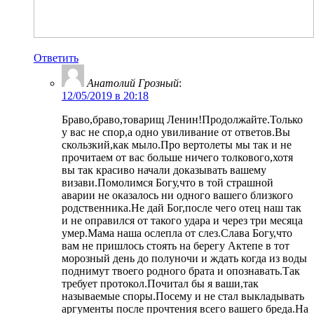
Ответить
Анатолий Грозный
:
12/05/2019 в 20:18
Браво,браво,товарищ Ленин!Продолжайте.Только
у вас не спор,а одно увиливание от ответов.Вы
скользкий,как мыло.Про вертолеты мы так и не
прочитаем от вас больше ничего толкового,хотя
вы так красиво начали доказывать вашему
визави.Помолимся Богу,что в той страшной
аварии не оказалось ни одного вашего близкого
родственника.Не дай Бог,после чего отец наш так
и не оправился от такого удара и через три месяца
умер.Мама наша ослепла от слез.Слава Богу,что
вам не пришлось стоять на берегу Актепе в тот
морозный день до полуночи и ждать когда из воды
поднимут твоего родного брата и опознавать.Так
требует протокол.Почитал бы я ваши,так
называемые споры.Посему и не стал выкладывать
аргументы после прочтения всего вашего бреда.На