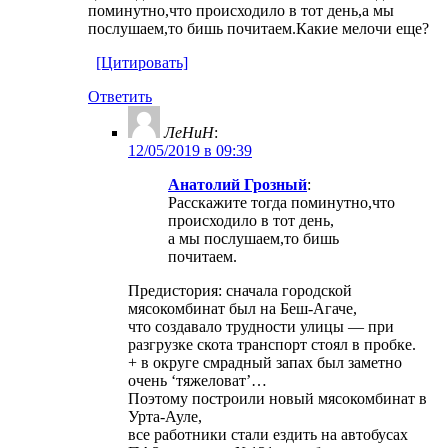
поминутно,что происходило в тот день,а мы
послушаем,то бишь почитаем.Какие мелочи еще?
[Цитировать]
Ответить
ЛеНиН
:
12/05/2019 в 09:39
Анатолий Грозный
:
Расскажите тогда поминутно,что
происходило в тот день,
а мы послушаем,то бишь
почитаем.
Предистория: сначала городской
мясокомбинат был на Беш-Агаче,
что создавало трудности улицы — при
разгрузке скота транспорт стоял в пробке.
+ в округе смрадный запах был заметно
очень ‘тяжеловат’…
Поэтому построили новый мясокомбинат в
Урта-Ауле,
все работники стали ездить на автобусах