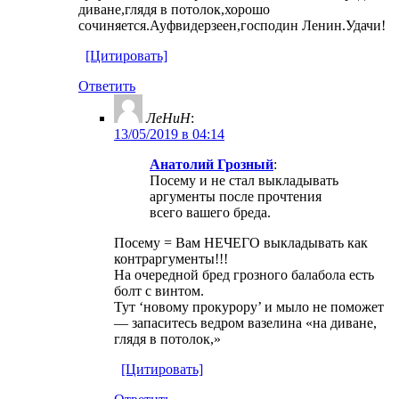
диване,глядя в потолок,хорошо
сочиняется.Ауфвидерзеен,господин Ленин.Удачи!
[Цитировать]
Ответить
ЛеНиН
:
13/05/2019 в 04:14
Анатолий Грозный
:
Посему и не стал выкладывать
аргументы после прочтения
всего вашего бреда.
Посему = Вам НЕЧЕГО выкладывать как
контраргументы!!!
На очередной бред грозного балабола есть
болт с винтом.
Тут ‘новому прокурору’ и мыло не поможет
— запаситесь ведром вазелина «на диване,
глядя в потолок,»
[Цитировать]