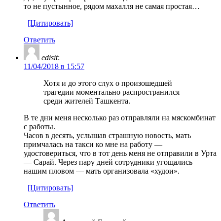
то не пустынное, рядом махалля не самая простая…
[Цитировать]
Ответить
edisit
:
11/04/2018 в 15:57
Хотя и до этого слух о произошедшей
трагедии моментально распространился
среди жителей Ташкента.
В те дни меня несколько раз отправляли на мяскомбинат
с работы.
Часов в десять, услышав страшную новость, мать
примчалась на такси ко мне на работу —
удостовериться, что в тот день меня не отправили в Урта
— Сарай. Через пару дней сотрудники угощались
нашим пловом — мать организовала «худои».
[Цитировать]
Ответить