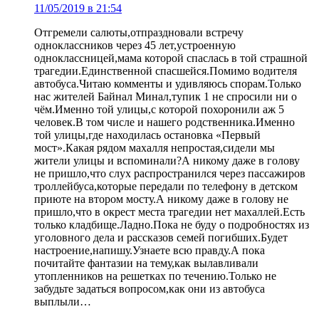
11/05/2019 в 21:54
Отгремели салюты,отпраздновали встречу
одноклассников через 45 лет,устроенную
одноклассницей,мама которой спаслась в той страшной
трагедии.Единственной спасшейся.Помимо водителя
автобуса.Читаю комменты и удивляюсь спорам.Только
нас жителей Байнал Минал,тупик 1 не спросили ни о
чём.Именно той улицы,с которой похоронили аж 5
человек.В том числе и нашего родственника.Именно
той улицы,где находилась остановка «Первый
мост».Какая рядом махалля непростая,сидели мы
жители улицы и вспоминали?А никому даже в голову
не пришло,что слух распространился через пассажиров
троллейбуса,которые передали по телефону в детском
приюте на втором мосту.А никому даже в голову не
пришло,что в окрест места трагедии нет махаллей.Есть
только кладбище.Ладно.Пока не буду о подробностях из
уголовного дела и рассказов семей погибших.Будет
настроение,напишу.Узнаете всю правду.А пока
почитайте фантазии на тему,как вылавливали
утопленников на решетках по течению.Только не
забудьте задаться вопросом,как они из автобуса
выплыли…