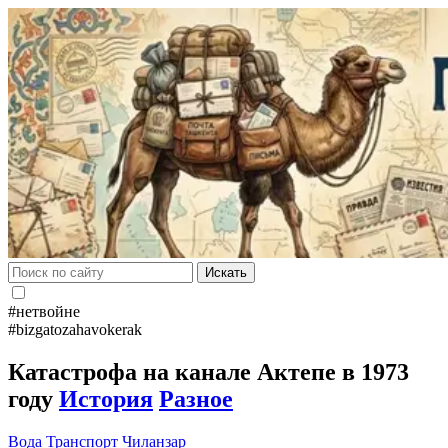
Искать
#нетвойне
#bizgatozahavokerak
Катастрофа на канале Актепе в 1973
году
История
Разное
Вода
Транспорт
Чиланзар