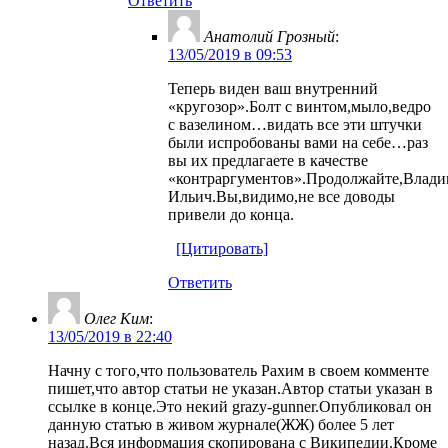
Ответить
Анатолий Грозный
:
13/05/2019 в 09:53
Теперь виден ваш внутренний
«кругозор».Болт с винтом,мыло,ведро
с вазелином…видать все эти штучки
были испробованы вами на себе…раз
вы их предлагаете в качестве
«контраргументов».Продолжайте,Влад
Ильич.Вы,видимо,не все доводы
привели до конца.
[Цитировать]
Ответить
Олег Ким
:
13/05/2019 в 22:40
Начну с того,что пользователь Рахим в своем комменте
пишет,что автор статьи не указан.Автор статьи указан в
ссылке в конце.Это некий grazy-gunner.Опубликовал он
данную статью в живом журнале(ЖЖ) более 5 лет
назад.Вся информация скопирована с Википедии.Кроме