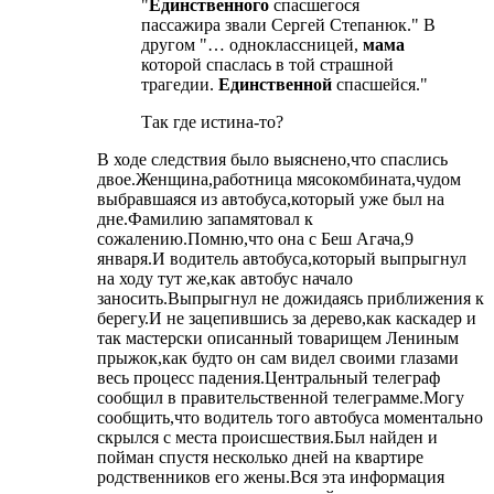
Единственного
спасшегося
пассажира звали Сергей Степанюк.
В
другом
… одноклассницей,
мама
которой спаслась в той страшной
трагедии.
Единственной
спасшейся.
Так где истина-то?
В ходе следствия было выяснено,что спаслись
двое.Женщина,работница мясокомбината,чудом
выбравшаяся из автобуса,который уже был на
дне.Фамилию запамятовал к
сожалению.Помню,что она с Беш Агача,9
января.И водитель автобуса,который выпрыгнул
на ходу тут же,как автобус начало
заносить.Выпрыгнул не дожидаясь приближения к
берегу.И не зацепившись за дерево,как каскадер и
так мастерски описанный товарищем Лениным
прыжок,как будто он сам видел своими глазами
весь процесс падения.Центральный телеграф
сообщил в правительственной телеграмме.Могу
сообщить,что водитель того автобуса моментально
скрылся с места происшествия.Был найден и
пойман спустя несколько дней на квартире
родственников его жены.Вся эта информация