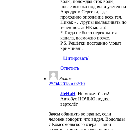
воды, подождал сток воды,
после высоко поднял и улетел на
Аэродром Сергели, где
проходило опознание всех тел.
Никак «…трупы вылавливать по
течению…» НЕ могли!
* Тогда не было перекрытия
канала, возможно позже.
P.S. Решётки постоянно ‘ловят
криминал’.
[Цитировать]
Ответить
Рахим
:
25/04/2018 в 02:10
ЛеНиН
: Не может быть!
Автобус НОЧЬЮ поднял
вертолёт.
Зачем обвинять во вранье, если
человек говорит, что видел. Водолазы
с Комсомольского озера — мои
знакомые, вытаскивали трупы с