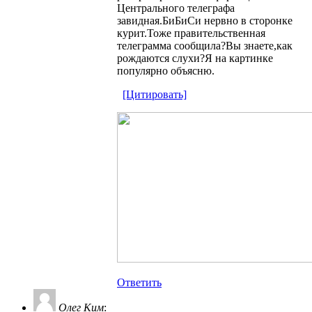
Центрального телеграфа
завидная.БиБиСи нервно в сторонке
курит.Тоже правительственная
телеграмма сообщила?Вы знаете,как
рождаются слухи?Я на картинке
популярно объясню.
[Цитировать]
Ответить
Олег Ким
: