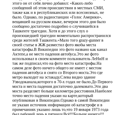
этого он от себя лично добавил: «Каких-либо
сообщений об этом происшествии в местных СМИ,
также как и в республиканских или всесоюзных, не
было. Однако, по радиостанции «Голос Америки»,
вещавшей на русском языке, вечером этого дня было
сообщено достаточно подробно о случившейся в
Ташкенте трагедии. Хотя и до этого слух о
произошедшей трагедии моментально распространился
среди жителей Ташкента.»Мало того grazy-gunner в
своей статье в ЖЖ разместил фото якобы места
катастрофы.В Википедии это фото названо как канал
Актепе,а не место падения автобуса.Это же фото
использовал в своем комменте пользователь ЛеНиН и
так же подписал,что на фото место катастрофы.На
самом деле фото ничего общего не имеет с местом
падения автобуса и снято со Второго моста.Это где
метро выходит на эстакаду.Слева видно здание
Узводоканала,которого в 70-х годах не было.До Первого
моста и места падения достаточно далековато.Эти два
моста разделяет больше километра расстояния.Наиболее
точно место падения указан на карте,который
опубликован в Википедии.Однако в самой Википедии
не указан источник информации об катастрофе и в
примечаниях указано лишь то,что 19 января 1973 года
был рабочий день в пятницу.Всё!!!Больше ничего!!!