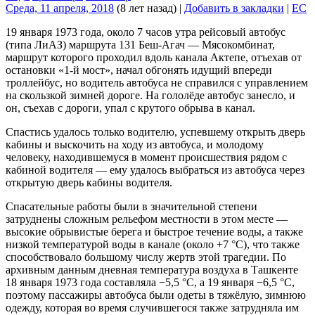
Среда, 11 апреля, 2018
(8 лет назад)
|
Добавить в закладки
|
EC
19 января 1973 года, около 7 часов утра рейсовый автобус
(типа ЛиАЗ) маршрута 131 Беш-Агач — Мясокомбинат,
маршрут которого проходил вдоль канала Актепе, отъехав от
остановки «1-й мост», начал обгонять идущий впереди
троллейбус, но водитель автобуса не справился с управлением
на скользкой зимней дороге. На гололёде автобус занесло, и
он, съехав с дороги, упал с крутого обрыва в канал.
Спастись удалось только водителю, успевшему открыть дверь
кабины и выскочить на ходу из автобуса, и молодому
человеку, находившемуся в момент происшествия рядом с
кабиной водителя — ему удалось выбраться из автобуса через
открытую дверь кабины водителя.
Спасательные работы были в значительной степени
затруднены сложным рельефом местности в этом месте —
высокие обрывистые берега и быстрое течение воды, а также
низкой температурой воды в канале (около +7 °C), что также
способствовало большому числу жертв этой трагедии. По
архивным данным дневная температура воздуха в Ташкенте
18 января 1973 года составляла −5,5 °C, а 19 января −6,5 °C,
поэтому пассажиры автобуса были одеты в тяжёлую, зимнюю
одежду, которая во время случившегося также затрудняла им