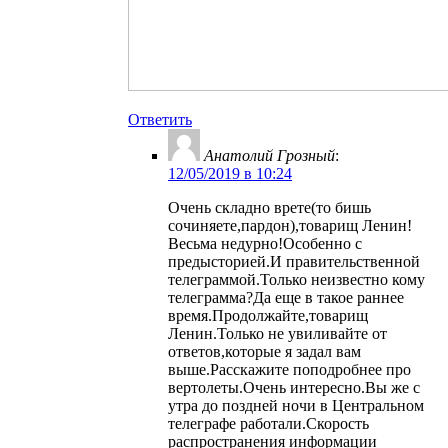
Ответить
Анатолий Грозный
:
12/05/2019 в 10:24
Очень складно врете(то бишь
сочиняете,пардон),товарищ Ленин!
Весьма недурно!Особенно с
предысторией.И правительственной
телеграммой.Только неизвестно кому
телеграмма?Да еще в такое раннее
время.Продолжайте,товарищ
Ленин.Только не увиливайте от
ответов,которые я задал вам
выше.Расскажите поподробнее про
вертолеты.Очень интересно.Вы же с
утра до поздней ночи в Центральном
телеграфе работали.Скорость
распространения информации